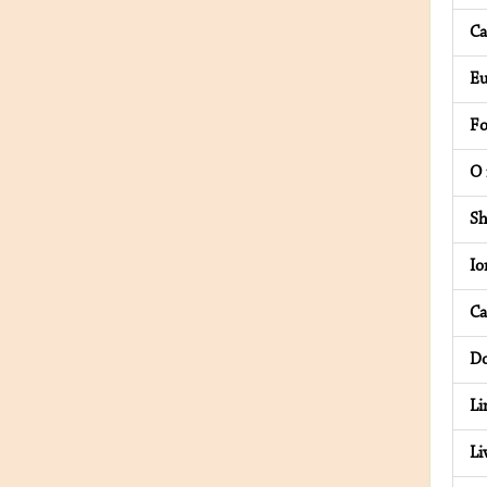
Ca
Eu
Fo
O 
Sh
Io
Ca
Do
Li
Li