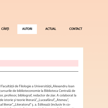
CĂRȚI
AUTORI
ACTUAL
CONTACT
al Facultăţii de Filologie a Universităţii „Alexandru Ioan
i cursurile de biblioteconomie la Biblioteca Centrală de
r, profesor, bibliograf, redactor de ziar. A colaborat la
 istorie şi teorie literară”, „Luceafărul”, „Ateneu”,
l literar”, „Literatorul” ş. a. Editează (inclusiv în co-