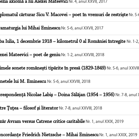
ezia axiomă a lui Alexei Mateevici
Nr. 4, anul XXVII, 2017
plomatul cărturar Sicu V. Macovei – poet în vremuri de restriște
Nr. 5-
amaturgia lui Mihai Eminescu
Nr. 5-6, anul XXVII, 2017
ba Iulia, 1 decembrie 1918 – kilometrul 0 al României întregite
Nr. 1-2
exei Mateevici – poet de geniu
Nr. 1-2, anul XXVIII, 2018
imele sonete românești tipărite în presă (1829-1849)
Nr. 5-6, anul XXVII
netele lui M. Eminescu
Nr. 5-6, anul XXVIII, 2018
respondenţă Nicolae Labiş – Doina Sălăjan (1954 – 1956)
Nr. 7-8, anul 
tre Țuţea – filosof şi literator
Nr. 7-8, anul XXVIII, 2018
zăr Avram versus Catrene critice caritabile
Nr. 1, anul XXIX, 2019
ncordanțe Friedrich Nietzsche – Mihai Eminescu
Nr. 1, anul XXIX, 2019