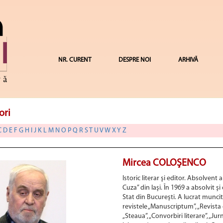
NR. CURENT
DESPRE NOI
ARHIVĂ
ori
C
D
E
F
G
H
I
J
K
L
M
N
O
P
Q
R
S
T
U
V
W
X
Y
Z
Mircea COLOŞENCO
Istoric literar şi editor. Absolvent 
Cuza” din Iaşi. În 1969 a absolvit ş
Stat din Bucureşti. A lucrat muncito
revistele „Manuscriptum”, „Revista de
„Steaua”, „Convorbiri literare”, „Jurna