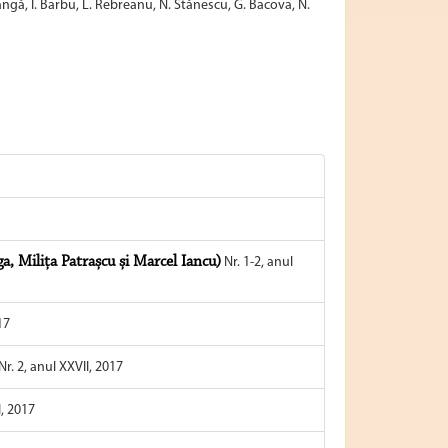
eangă, I. Barbu, L. Rebreanu, N. Stănescu, G. Bacova, N.
a, Milița Patrașcu și Marcel Iancu)
Nr. 1-2, anul
17
Nr. 2, anul XXVII, 2017
I, 2017