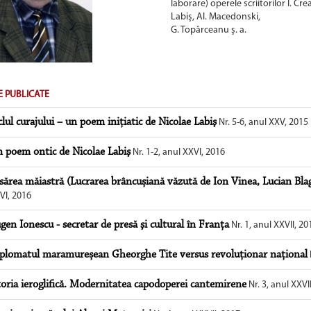
laborare) operele scriitorilor I. Cr
Labiş, Al. Macedonski,
G. Topârceanu ş. a.
E PUBLICATE
clul curajului – un poem iniţiatic de Nicolae Labiş
Nr. 5-6, anul XXV, 2015
 poem ontic de Nicolae Labiş
Nr. 1-2, anul XXVI, 2016
sărea măiastră (Lucrarea brâncușiană văzută de Ion Vinea, Lucian Blag
VI, 2016
gen Ionescu - secretar de presă şi cultural în Franţa
Nr. 1, anul XXVII, 20
plomatul maramureșean Gheorghe Tite versus revoluţionar naţional
toria ieroglifică. Modernitatea capodoperei cantemirene
Nr. 3, anul XXVI