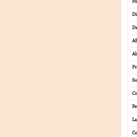
Po
Di
Dr
Al
Al
Pr
So
Co
Pe
La
Co