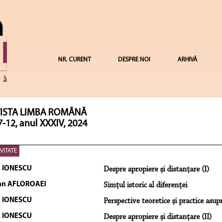
NR. CURENT
DESPRE NOI
ARHIVĂ
ISTA LIMBA ROMÂNĂ
7-12, anul XXXIV, 2024
IVITATE
I. IONESCU
Despre apropiere și distanțare (I)
an AFLOROAEI
Simțul istoric al diferenței
I. IONESCU
Perspective teoretice și practice asup
I. IONESCU
Despre apropiere și distanțare (II)