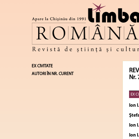
EX CIVITATE
REV
AUTORI ÎN NR. CURENT
Nr. 
EX C
Ion 
Ştef
Ion 
Ion 