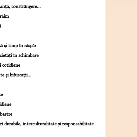
ranță, constrângere...
trăim
ă
ă și timp în răspăr
ocietăți în schimbare
i cotidiene
 și bifurcații...
ce
idiene
lbastre
i durabile, interculturalitate și responsabilitate