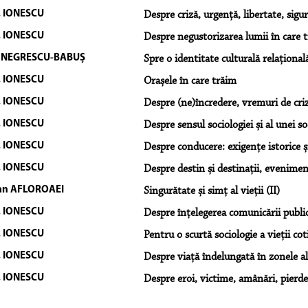
I. IONESCU
Despre criză, urgență, libertate, sigu
I. IONESCU
Despre negustorizarea lumii în care 
a NEGRESCU-BABUȘ
Spre o identitate culturală relațional
I. IONESCU
Orașele în care trăim
I. IONESCU
Despre (ne)încredere, vremuri de criz
I. IONESCU
Despre sensul sociologiei și al unei s
I. IONESCU
Despre conducere: exigențe istorice ș
I. IONESCU
Despre destin și destinații, evenimente
an AFLOROAEI
Singurătate și simț al vieții (II)
I. IONESCU
Despre înţelegerea comunicării publi
I. IONESCU
Pentru o scurtă sociologie a vieții cot
I. IONESCU
Despre viață îndelungată în zonele a
I. IONESCU
Despre eroi, victime, amânări, pierder