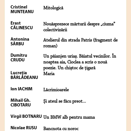
Cristinel
Mitologică
MUNTEANU
Erast
Nouăsprezece mărturii despre „ciuma”
CĂLINESCU
colectivizării
Antonina
Atelierul din strada Patris (fragment de
SÂRBU
roman)
Dumitru
Un păianjen uriaș. Băiatul vecinilor. În
CRUDU
noaptea aia, Cioclea a scris o nouă
poezie. Un chiștoc de țigară
Lucreția
Maria
BÂRLĂDEANU
Ion IACHIM
Lăcrimioarele
Mihail Gh.
Și ateul se făcu preot...
CIBOTARU
Virgil BOTNARU
Un BMW alb pentru mama
Nicolae RUSU
Bancnota cu noroc