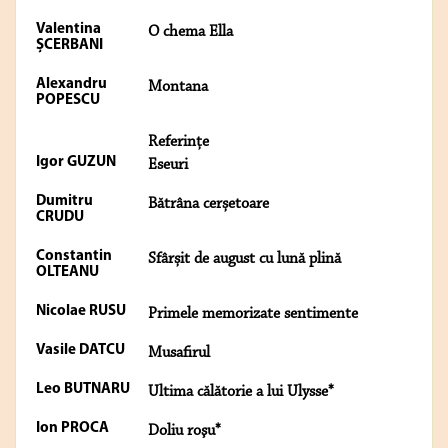
Valentina
O chema Ella
ȘCERBANI
Alexandru
Montana
POPESCU
Referințe
Igor GUZUN
Eseuri
Dumitru
Bătrâna cerșetoare
CRUDU
Constantin
Sfârșit de august cu lună plină
OLTEANU
Nicolae RUSU
Primele memorizate sentimente
Vasile DATCU
Musafirul
Leo BUTNARU
Ultima călătorie a lui Ulysse*
Ion PROCA
Doliu roşu*