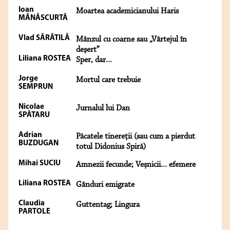
Ioan
Moartea academicianului Haris
MÂNĂSCURTĂ
Vlad SĂRĂTILĂ
Mânzul cu coarne sau „Vârtejul în
deşert”
Liliana ROSTEA
Sper, dar...
Jorge
Mortul care trebuie
SEMPRUN
Nicolae
Jurnalul lui Dan
SPĂTARU
Adrian
Păcatele tinereții (sau cum a pierdut
BUZDUGAN
totul Didonius Spiră)
Mihai SUCIU
Amnezii fecunde; Veșnicii... efemere
Liliana ROSTEA
Gânduri emigrate
Claudia
Guttentag; Lingura
PARTOLE