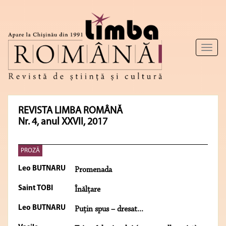
Toggl
naviga
REVISTA LIMBA ROMÂNĂ
Nr. 4, anul XXVII, 2017
PROZĂ
Leo BUTNARU
Promenada
Saint TOBI
Înălţare
Leo BUTNARU
Puţin spus – dresat...