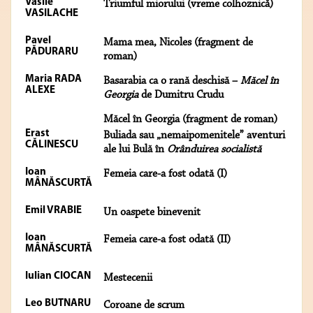
Vasile
Triumful miorului (vreme colhoznică)
VASILACHE
Pavel
Mama mea, Nicoles (fragment de
PĂDURARU
roman)
Maria RADA
Basarabia ca o rană deschisă –
Măcel în
ALEXE
Georgia
de Dumitru Crudu
Măcel în Georgia (fragment de roman)
Erast
Buliada sau „nemaipomenitele” aventuri
CĂLINESCU
ale lui Bulă în
Orânduirea socialistă
Ioan
Femeia care-a fost odată (I)
MÂNĂSCURTĂ
Emil VRABIE
Un oaspete binevenit
Ioan
Femeia care-a fost odată (II)
MÂNĂSCURTĂ
Iulian CIOCAN
Mestecenii
Leo BUTNARU
Coroane de scrum