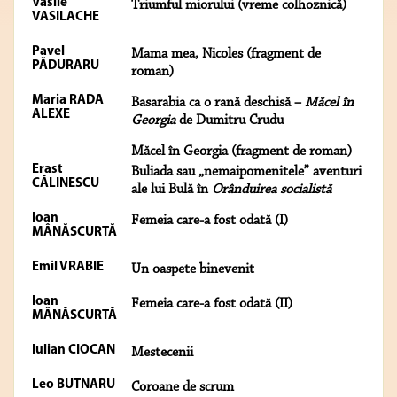
Vasile
Triumful miorului (vreme colhoznică)
VASILACHE
Pavel
Mama mea, Nicoles (fragment de
PĂDURARU
roman)
Maria RADA
Basarabia ca o rană deschisă –
Măcel în
ALEXE
Georgia
de Dumitru Crudu
Măcel în Georgia (fragment de roman)
Erast
Buliada sau „nemaipomenitele” aventuri
CĂLINESCU
ale lui Bulă în
Orânduirea socialistă
Ioan
Femeia care-a fost odată (I)
MÂNĂSCURTĂ
Emil VRABIE
Un oaspete binevenit
Ioan
Femeia care-a fost odată (II)
MÂNĂSCURTĂ
Iulian CIOCAN
Mestecenii
Leo BUTNARU
Coroane de scrum