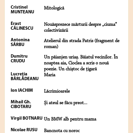
Cristinel
Mitologică
MUNTEANU
Erast
Nouăsprezece mărturii despre „ciuma”
CĂLINESCU
colectivizării
Antonina
Atelierul din strada Patris (fragment de
SÂRBU
roman)
Dumitru
Un păianjen uriaș. Băiatul vecinilor. În
CRUDU
noaptea aia, Cioclea a scris o nouă
poezie. Un chiștoc de țigară
Lucreția
Maria
BÂRLĂDEANU
Ion IACHIM
Lăcrimioarele
Mihail Gh.
Și ateul se făcu preot...
CIBOTARU
Virgil BOTNARU
Un BMW alb pentru mama
Nicolae RUSU
Bancnota cu noroc