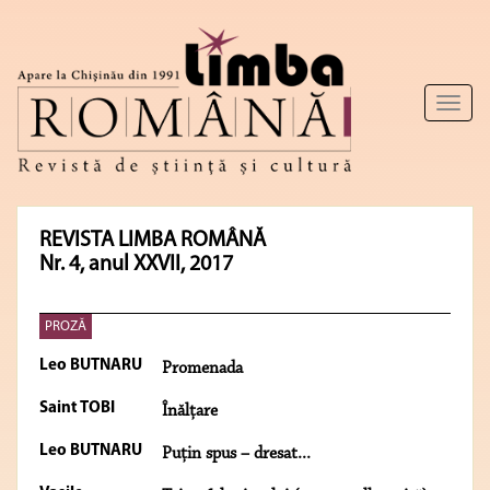
Toggl
naviga
REVISTA LIMBA ROMÂNĂ
Nr. 4, anul XXVII, 2017
PROZĂ
Leo BUTNARU
Promenada
Saint TOBI
Înălţare
Leo BUTNARU
Puţin spus – dresat...