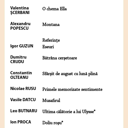
Valentina
O chema Ella
ȘCERBANI
Alexandru
Montana
POPESCU
Referințe
Igor GUZUN
Eseuri
Dumitru
Bătrâna cerșetoare
CRUDU
Constantin
Sfârșit de august cu lună plină
OLTEANU
Nicolae RUSU
Primele memorizate sentimente
Vasile DATCU
Musafirul
Leo BUTNARU
Ultima călătorie a lui Ulysse*
Ion PROCA
Doliu roşu*