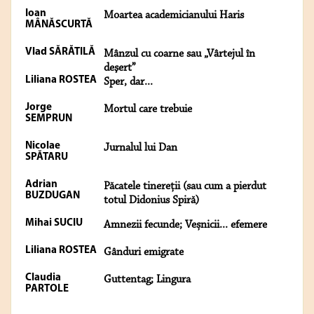
Ioan
Moartea academicianului Haris
MÂNĂSCURTĂ
Vlad SĂRĂTILĂ
Mânzul cu coarne sau „Vârtejul în
deşert”
Liliana ROSTEA
Sper, dar...
Jorge
Mortul care trebuie
SEMPRUN
Nicolae
Jurnalul lui Dan
SPĂTARU
Adrian
Păcatele tinereții (sau cum a pierdut
BUZDUGAN
totul Didonius Spiră)
Mihai SUCIU
Amnezii fecunde; Veșnicii... efemere
Liliana ROSTEA
Gânduri emigrate
Claudia
Guttentag; Lingura
PARTOLE