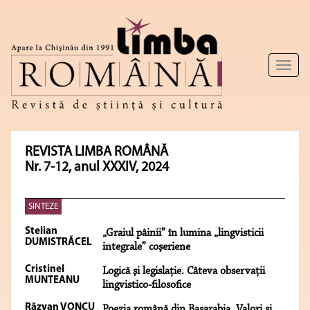
Toggl
naviga
REVISTA LIMBA ROMÂNĂ
Nr. 7-12, anul XXXIV, 2024
SINTEZE
Stelian
„Graiul pâinii” în lumina „lingvisticii
DUMISTRĂCEL
integrale” coşeriene
Cristinel
Logică şi legislaţie. Câteva observaţii
MUNTEANU
lingvistico-filosofice
Răzvan VONCU
Poezia română din Basarabia. Valori și