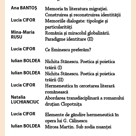
Ana BANTOŞ
Memoria în literatura migrației.
Construirea și reconstruirea identității
Lucia CIFOR
Memoriile dialogate: tipologie și
particularități
Mina-Maria
România și miracolul globalizării.
RUSU
Paradigme identitare (II)
Lucia CIFOR
Ce Eminescu preferăm?
Iulian BOLDEA
Nichita Stănescu. Poetica şi poietica
trăirii (I)
Iulian BOLDEA
Nichita Stănescu. Poetica şi poietica
trăirii (II)
Lucia CIFOR
Hermeneutica în cercetarea literară
românească
Natalia
Abordarea transdisciplinară a romanului
LUCHIANCIUC
druțian Clopotnița
Lucia CIFOR
Elemente de gândire hermeneutică în
opera lui G. Călinescu
Iulian BOLDEA
Mircea Martin. Sub zodia nuanței