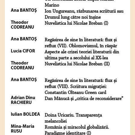
Marino
Ana BANTOŞ
Ion Ungureanu, răzbunarea scriiturii sau
Drumul lung către noi înșine
Theodor
Nuvelistica lui Nicolae Breban (I)
CODREANU
Ana BANTOŞ
Regăsirea de sine în literatură: flux și
reflux (VII). Oblomovismul, în răspăr
Lucia CIFOR
Aspecte ale crizei teoriei literaturii din
ultima parte a secolului al XX-lea
Theodor
Nuvelistica lui Nicolae Breban (II)
CODREANU
Ana BANTOŞ
Regăsirea de sine în literatură: flux și
reflux (VIII). Scriitura migrației:
Constantin Olteanu Green card
Adrian Dinu
Dan Mănucă și „critica de reconsiderare”
RACHIERU
Iulian BOLDEA
Doina Uricariu. Transparența
melancoliei
Mina-Maria
România și miracolul globalizării.
RUSU
Paradigme identitare (I)