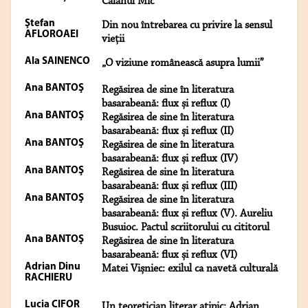
Călanul Mic
Ştefan
Din nou întrebarea cu privire la sensul
AFLOROAEI
vieții
Ala SAINENCO
„O viziune românească asupra lumii”
Ana BANTOŞ
Regăsirea de sine în literatura
basarabeană: flux și reflux (I)
Ana BANTOŞ
Regăsirea de sine în literatura
basarabeană: flux și reflux (II)
Ana BANTOŞ
Regăsirea de sine în literatura
basarabeană: flux și reflux (IV)
Ana BANTOŞ
Regăsirea de sine în literatura
basarabeană: flux și reflux (III)
Ana BANTOŞ
Regăsirea de sine în literatura
basarabeană: flux și reflux (V). Aureliu
Busuioc. Pactul scriitorului cu cititorul
Ana BANTOŞ
Regăsirea de sine în literatura
basarabeană: flux și reflux (VI)
Adrian Dinu
Matei Vișniec: exilul ca navetă culturală
RACHIERU
Lucia CIFOR
Un teoretician literar atipic: Adrian