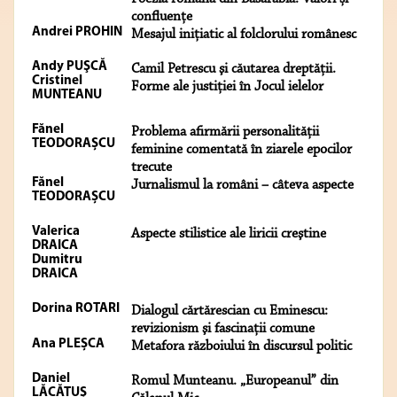
confluențe
Andrei PROHIN
Mesajul iniţiatic al folclorului românesc
Andy PUŞCĂ
Camil Petrescu şi căutarea dreptăţii.
Cristinel
Forme ale justiţiei în Jocul ielelor
MUNTEANU
Fănel
Problema afirmării personalității
TEODORAȘCU
feminine comentată în ziarele epocilor
trecute
Fănel
Jurnalismul la români – câteva aspecte
TEODORAȘCU
Valerica
Aspecte stilistice ale liricii creştine
DRAICA
Dumitru
DRAICA
Dorina ROTARI
Dialogul cărtărescian cu Eminescu:
revizionism şi fascinaţii comune
Ana PLEȘCA
Metafora războiului în discursul politic
Daniel
Romul Munteanu. „Europeanul” din
LĂCĂTUȘ