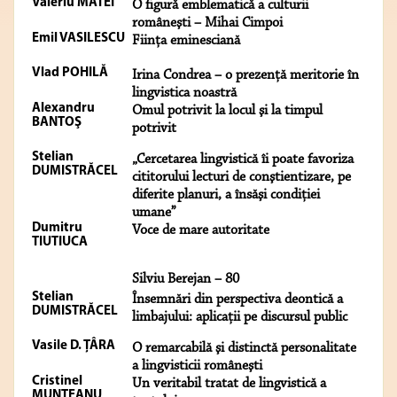
Valeriu MATEI
O figură emblematică a culturii
româneşti – Mihai Cimpoi
Emil VASILESCU
Fiinţa eminesciană
Vlad POHILĂ
Irina Condrea – o prezenţă meritorie în
lingvistica noastră
Alexandru
Omul potrivit la locul şi la timpul
BANTOŞ
potrivit
Stelian
„Cercetarea lingvistică îi poate favoriza
DUMISTRĂCEL
cititorului lecturi de conştientizare, pe
diferite planuri, a însăşi condiţiei
umane”
Dumitru
Voce de mare autoritate
TIUTIUCA
Silviu Berejan – 80
Stelian
Însemnări din perspectiva deontică a
DUMISTRĂCEL
limbajului: aplicaţii pe discursul public
Vasile D. ŢÂRA
O remarcabilă şi distinctă personalitate
a lingvisticii româneşti
Cristinel
Un veritabil tratat de lingvistică a
MUNTEANU