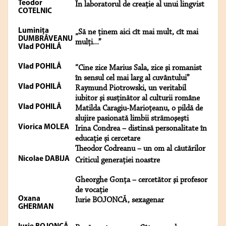
Teodor
În laboratorul de creaţie al unui lingvist
COTELNIC
Luminiţa
„Să ne ţinem aici cît mai mult, cît mai
DUMBRĂVEANU
mulţi...”
Vlad POHILĂ
Vlad POHILĂ
“Cine zice Marius Sala, zice şi romanist
în sensul cel mai larg al cuvântului”
Vlad POHILĂ
Raymund Piotrowski, un veritabil
iubitor şi susţinător al culturii române
Vlad POHILĂ
Matilda Caragiu-Marioţeanu, o pildă de
slujire pasionată limbii strămoşeşti
Viorica MOLEA
Irina Condrea – distinsă personalitate în
educație și cercetare
Theodor Codreanu – un om al căutărilor
Nicolae DABIJA
Criticul generaţiei noastre
Gheorghe Gonţa – cercetător şi profesor
de vocaţie
Oxana
Iurie BOJONCĂ, sexagenar
GHERMAN