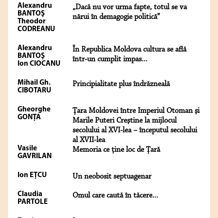
Alexandru
„Dacă nu vor urma fapte, totul se va
BANTOŞ
nărui în demagogie politică”
Theodor
CODREANU
Alexandru
În Republica Moldova cultura se află
BANTOŞ
într-un cumplit impas...
Ion CIOCANU
Mihail Gh.
Principialitate plus îndrăzneală
CIBOTARU
Gheorghe
Ţara Moldovei între Imperiul Otoman şi
GONŢA
Marile Puteri Creştine la mijlocul
secolului al XVI-lea – începutul secolului
al XVII-lea
Vasile
Memoria ce ţine loc de Ţară
GAVRILAN
Ion EŢCU
Un neobosit septuagenar
Claudia
Omul care caută în tăcere...
PARTOLE