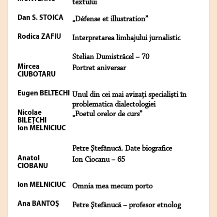
textului
Dan S. STOICA
„Défense et illustration”
Rodica ZAFIU
Interpretarea limbajului jurnalistic
Stelian Dumistrăcel – 70
Mircea
Portret aniversar
CIUBOTARU
Eugen BELTECHI
Unul din cei mai avizaţi specialişti în
problematica dialectologiei
Nicolae
„Poetul orelor de curs”
BILEŢCHI
Ion MELNICIUC
Petre Ştefănucă. Date biografice
Anatol
Ion Ciocanu – 65
CIOBANU
Ion MELNICIUC
Omnia mea mecum porto
Ana BANTOŞ
Petre Ştefănucă – profesor etnolog