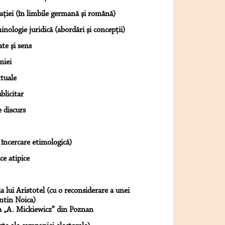
gaţiei (în limbile germană şi română)
ologie juridică (abordări şi concepţii)
te şi sens
miei
xtuale
blicitar
 discurs
încercare etimologică)
ice atipice
lui Aristotel (cu o reconsiderare a unei
ntin Noica)
ea „A. Mickiewicz” din Poznan