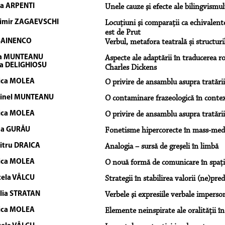
a ARPENTI
Unele cauze şi efecte ale bilingvismu
imir ZAGAEVSCHI
Locuţiuni şi comparaţii ca echivalente
est de Prut
SAINENCO
Verbul, metafora teatrală și structuri
ia MUNTEANU
Aspecte ale adaptării în traducerea
a DELIGHIOSU
Charles Dickens
ica MOLEA
O privire de ansamblu asupra tratării l
tinel MUNTEANU
O contaminare frazeologică în context
ica MOLEA
O privire de ansamblu asupra tratării l
sa GURĂU
Fonetisme hipercorecte în mass-med
tru DRAICA
Analogia – sursă de greşeli în limbă
ica MOLEA
O nouă formă de comunicare în spațiul
ela VÂLCU
Strategii în stabilirea valorii (ne)pre
lia STRATAN
Verbele şi expresiile verbale impers
ica MOLEA
Elemente neinspirate ale oralității în 