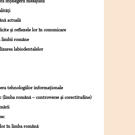
a înțelegerii mesajului
lități
ână actuală
icite și reflexele lor în comunicare
a limbii române
lizarea labiodentalelor
n era tehnologiilor informaționale
c (limba română – controverse și corectitudine)
mării
esc
lor în limba română