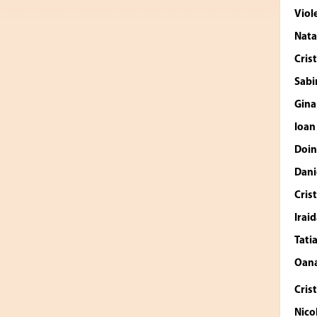
Vio
Nata
Cris
Sabi
Gina
Ioan
Doin
Dan
Cris
Irai
Tati
Oan
Cris
Nico