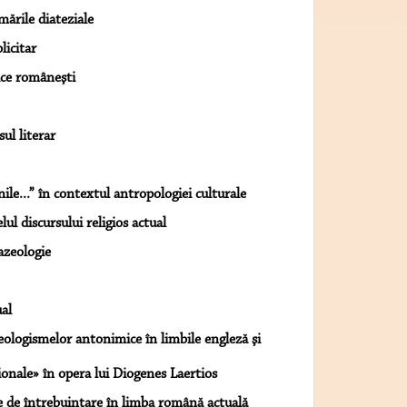
mările diateziale
licitar
ice româneşti
ul literar
inile...” în contextul antropologiei culturale
ul discursului religios actual
razeologie
ual
zeologismelor antonimice în limbile engleză şi
ţionale» în opera lui Diogenes Laertios
ele de întrebuinţare în limba română actuală