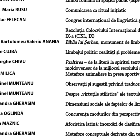
da CONDREA
Limba română în spaţiul public (aspec
-Maria RUSU
Comunicarea ca ritual iniţiatic
lae FELECAN
Congres internaţional de lingvistică ş
Rezoluţia Colocviului Internaţional d
IX-a (CISL, IX)
S. Bartolomeu Valeriu ANANIA
Biblia lui Şerban
, monument de limbă 
le CUJBĂ
Limbajul politic: realităţi şi probleme
orghe CHIVU
Psaltirea
– de la literă la spiritul te
moldovenesc de la mijlocul secolului 
 MILICĂ
Metafore animaliere în presa sportiv
tinel MUNTEANU
Observaţii şi sugestii privind traduce
tinel MUNTEANU
Despre „virtuţile stilistice” ale textulu
andra GHERASIM
Dimensiuni sociale ale faptelor de lim
ia OGLINDĂ
Concurenţa modurilor din perspectiva
ia MAZNIC
Aforistica latină: încercări de clasifica
andra GHERASIM
Metafore conceptuale derivate din t