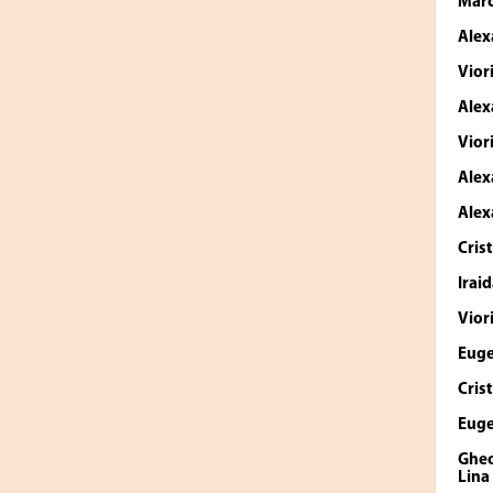
Marc
Ale
Vior
Alex
Vior
Ale
Ale
Cris
Irai
Vior
Euge
Cris
Euge
Ghe
Lina