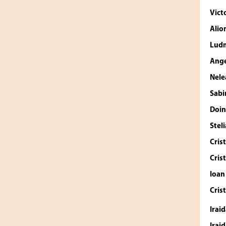
Vict
Alio
Ludm
Ang
Nele
Sabi
Doin
Stel
Cris
Cris
Ioan
Cris
Irai