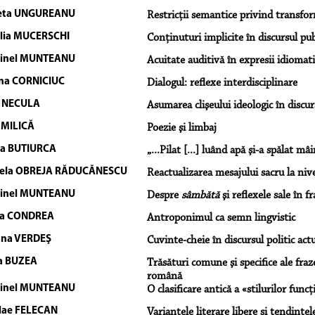
leta UNGUREANU
Restricţii semantice privind transfor
lia MUCERSCHI
Conţinuturi implicite în discursul pub
tinel MUNTEANU
Acuitate auditivă în expresii idiomat
na CORNICIUC
Dialogul: reflexe interdisciplinare
 NECULA
Asumarea clişeului ideologic în discurs
 MILICĂ
Poezie şi limbaj
a BUTIURCA
„...Pilat [...] luând apă şi-a spălat mâ
iela OBREJA RĂDUCĂNESCU
Reactualizarea mesajului sacru la nivel
tinel MUNTEANU
Despre
sâmbătă
şi reflexele sale în f
da CONDREA
Antroponimul ca semn lingvistic
ana VERDEŞ
Cuvinte-cheie în discursul politic act
a BUZEA
Trăsături comune şi specifice ale fra
română
tinel MUNTEANU
O clasificare antică a «stilurilor func
lae FELECAN
Variantele literare libere şi tendinţ