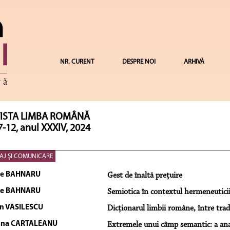
NR. CURENT
DESPRE NOI
ARHIVĂ
ISTA LIMBA ROMÂNĂ
7-12, anul XXXIV, 2024
AJ ŞI COMUNICARE
le BAHNARU
Gest de înaltă preţuire
le BAHNARU
Semiotica în contextul hermeneutic
in VASILESCU
Dicţionarul limbii române, între trad
ana CARTALEANU
Extremele unui câmp semantic: a ana