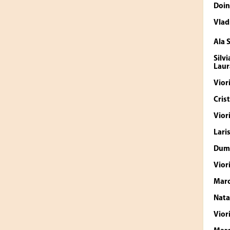
Doin
Vlad
Ala 
Silv
Laur
Vior
Cris
Vior
Lari
Dumi
Vior
Marc
Nata
Vior