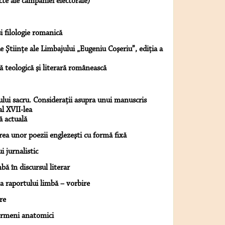
te ale campaniei electorale)
i filologie romanică
e Ştiinţe ale Limbajului „Eugeniu Coşeriu”, ediţia a
teologică şi literară românească
xtului sacru. Consideraţii asupra unui manuscris
al XVII-lea
ă actuală
rea unor poezii englezeşti cu formă fixă
i jurnalistic
bă în discursul literar
 raportului limbă – vorbire
re
ermeni anatomici