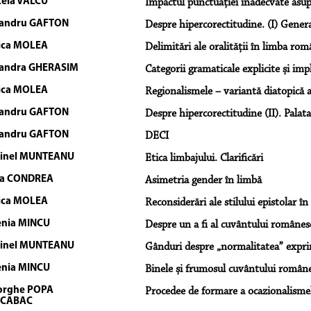
ela VÂLCU
Impactul punctuației inadecvate asupr
xandru GAFTON
Despre hipercorectitudine. (I) Genera
ica MOLEA
Delimitări ale oralității în limba rom
andra GHERASIM
Categorii gramaticale explicite și impl
ica MOLEA
Regionalismele – variantă diatopică 
xandru GAFTON
Despre hipercorectitudine (II). Palata
xandru GAFTON
DECI
tinel MUNTEANU
Etica limbajului. Clarificări
da CONDREA
Asimetria gender în limbă
ica MOLEA
Reconsiderări ale stilului epistolar î
nia MINCU
Despre un a fi al cuvântului românes
tinel MUNTEANU
Gânduri despre „normalitatea” expri
nia MINCU
Binele și frumosul cuvântului român
orghe POPA
Procedee de formare a ocazionalisme
 CABAC