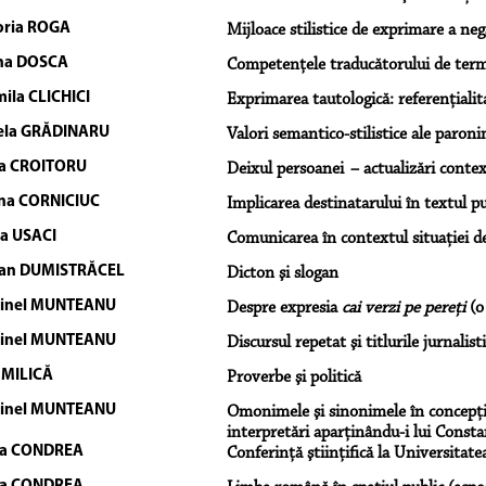
oria ROGA
Mijloace stilistice de exprimare a ne
na DOSCA
Competenţele traducătorului de termin
ila CLICHICI
Exprimarea tautologică: referenţialita
ela GRĂDINARU
Valori semantico-stilistice ale paroni
a CROITORU
Deixul persoanei – actualizări conte
na CORNICIUC
Implicarea destinatarului în textul pu
a USACI
Comunicarea în contextul situaţiei de
ian DUMISTRĂCEL
Dicton şi slogan
tinel MUNTEANU
Despre expresia
cai verzi pe pereţi
(o 
tinel MUNTEANU
Discursul repetat şi titlurile jurnalist
 MILICĂ
Proverbe şi politică
tinel MUNTEANU
Omonimele şi sinonimele în concepţia 
interpretări aparţinându-i lui Consta
da CONDREA
Conferinţă ştiinţifică la Universitat