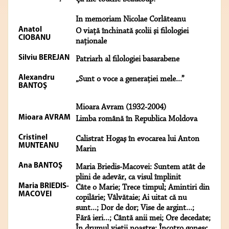
In memoriam Nicolae Corlăteanu
Anatol
O viaţă închinată şcolii şi filologiei
CIOBANU
naţionale
Silviu BEREJAN
Patriarh al filologiei basarabene
Alexandru
„Sunt o voce a generaţiei mele...”
BANTOŞ
Mioara Avram (1932-2004)
Mioara AVRAM
Limba română în Republica Moldova
Cristinel
Calistrat Hogaş în evocarea lui Anton
MUNTEANU
Marin
Ana BANTOŞ
Maria Briedis-Macovei: Suntem atât de
plini de adevăr, ca visul împlinit
Maria BRIEDIS-
Câte o Marie; Trece timpul; Amintiri din
MACOVEI
copilărie; Vâlvătaie; Ai uitat că nu
sunt...; Dor de dor; Vise de argint...;
Fără ieri...; Cântă anii mei; Ore decedate;
În drumul vieții noastre; Încotro gonesc