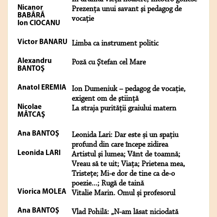
Nicanor
Prezenţa unui savant şi pedagog de
BABÂRĂ
vocaţie
Ion CIOCANU
Victor BANARU
Limba ca instrument politic
Alexandru
Poză cu Ştefan cel Mare
BANTOŞ
Anatol EREMIA
Ion Dumeniuk – pedagog de vocaţie,
exigent om de ştiinţă
Nicolae
La straja purităţii graiului matern
MĂTCAŞ
Ana BANTOŞ
Leonida Lari: Dar este și un spațiu
profund din care începe zidirea
Leonida LARI
Artistul şi lumea; Vânt de toamnă;
Vreau să te uit; Viaţa; Prietena mea,
Tristeţe; Mi-e dor de tine ca de-o
poezie...; Rugă de taină
Viorica MOLEA
Vitalie Marin. Omul și profesorul
Ana BANTOŞ
Vlad Pohilă: „N-am lăsat niciodată