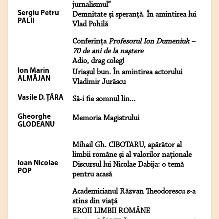
jurnalismul”
Sergiu Petru
Demnitate și speranță. În amintirea lui
PALII
Vlad Pohilă
Conferinţa
Profesorul Ion Dumeniuk –
70 de ani de la naştere
Adio, drag coleg!
Ion Marin
Uriașul bun. În amintirea actorului
ALMĂJAN
Vladimir Jurăscu
Vasile D. ȚÂRA
Să-i fie somnul lin...
Gheorghe
Memoria Magistrului
GLODEANU
Mihail Gh. CIBOTARU, apărător al
limbii române şi al valorilor naţionale
Ioan Nicolae
Discursul lui Nicolae Dabija: o temă
POP
pentru acasă
Academicianul Răzvan Theodorescu s-a
stins din viață
EROII LIMBII ROMÂNE