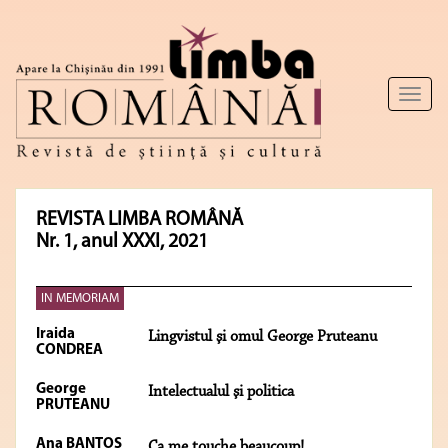
Toggl
naviga
REVISTA LIMBA ROMÂNĂ
Nr. 1, anul XXXI, 2021
IN MEMORIAM
Iraida
Lingvistul şi omul George Pruteanu
CONDREA
George
Intelectualul şi politica
PRUTEANU
Ana BANTOŞ
Ça me touche beaucoup!