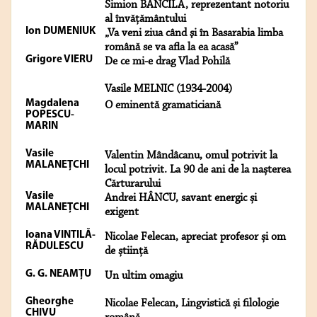
Simion BĂNCILĂ, reprezentant notoriu
al învățământului
Ion DUMENIUK
„Va veni ziua când şi în Basarabia limba
română se va afla la ea acasă”
Grigore VIERU
De ce mi-e drag Vlad Pohilă
Vasile MELNIC (1934-2004)
Magdalena
O eminentă gramaticiană
POPESCU-
MARIN
Vasile
Valentin Mândâcanu, omul potrivit la
MALANEŢCHI
locul potrivit. La 90 de ani de la nașterea
Cărturarului
Vasile
Andrei HÂNCU, savant energic și
MALANEŢCHI
exigent
Ioana VINTILĂ-
Nicolae Felecan, apreciat profesor și om
RĂDULESCU
de știință
G. G. NEAMȚU
Un ultim omagiu
Gheorghe
Nicolae Felecan, Lingvistică și filologie
CHIVU