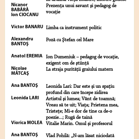
Nicanor
Prezenţa unui savant şi pedagog de
BABÂRĂ
vocaţie
Ion CIOCANU
Victor BANARU
Limba ca instrument politic
Alexandru
Poză cu Ştefan cel Mare
BANTOŞ
Anatol EREMIA
Ion Dumeniuk – pedagog de vocaţie,
exigent om de ştiinţă
Nicolae
La straja purităţii graiului matern
MĂTCAŞ
Ana BANTOŞ
Leonida Lari: Dar este și un spațiu
profund din care începe zidirea
Leonida LARI
Artistul şi lumea; Vânt de toamnă;
Vreau să te uit; Viaţa; Prietena mea,
Tristeţe; Mi-e dor de tine ca de-o
poezie...; Rugă de taină
Viorica MOLEA
Vitalie Marin. Omul și profesorul
Ana BANTOŞ
Vlad Pohilă: „N-am lăsat niciodată