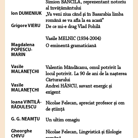
Simion BĂNCILĂ, reprezentant notoriu
al învățământului
Ion DUMENIUK
„Va veni ziua când şi în Basarabia limba
română se va afla la ea acasă”
Grigore VIERU
De ce mi-e drag Vlad Pohilă
Vasile MELNIC (1934-2004)
Magdalena
O eminentă gramaticiană
POPESCU-
MARIN
Vasile
Valentin Mândâcanu, omul potrivit la
MALANEŢCHI
locul potrivit. La 90 de ani de la nașterea
Cărturarului
Vasile
Andrei HÂNCU, savant energic și
MALANEŢCHI
exigent
Ioana VINTILĂ-
Nicolae Felecan, apreciat profesor și om
RĂDULESCU
de știință
G. G. NEAMȚU
Un ultim omagiu
Gheorghe
Nicolae Felecan, Lingvistică și filologie
CHIVU