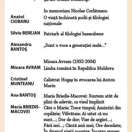
In memoriam Nicolae Corlăteanu
Anatol
O viaţă închinată şcolii şi filologiei
CIOBANU
naţionale
Silviu BEREJAN
Patriarh al filologiei basarabene
Alexandru
„Sunt o voce a generaţiei mele...”
BANTOŞ
Mioara Avram (1932-2004)
Mioara AVRAM
Limba română în Republica Moldova
Cristinel
Calistrat Hogaş în evocarea lui Anton
MUNTEANU
Marin
Ana BANTOŞ
Maria Briedis-Macovei: Suntem atât de
plini de adevăr, ca visul împlinit
Maria BRIEDIS-
Câte o Marie; Trece timpul; Amintiri din
MACOVEI
copilărie; Vâlvătaie; Ai uitat că nu
sunt...; Dor de dor; Vise de argint...;
Fără ieri...; Cântă anii mei; Ore decedate;
În drumul vieții noastre; Încotro gonesc