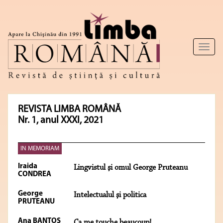
Toggl
naviga
REVISTA LIMBA ROMÂNĂ
Nr. 1, anul XXXI, 2021
IN MEMORIAM
Iraida
Lingvistul şi omul George Pruteanu
CONDREA
George
Intelectualul şi politica
PRUTEANU
Ana BANTOŞ
Ça me touche beaucoup!