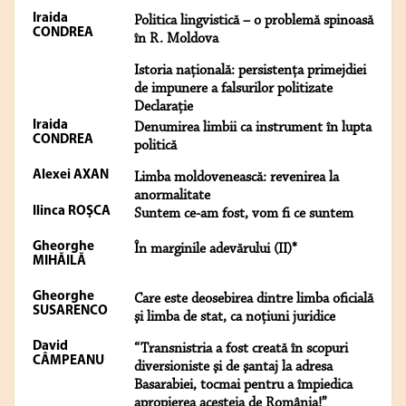
Iraida
Politica lingvistică – o problemă spinoasă
CONDREA
în R. Moldova
Istoria naţională: persistenţa primejdiei
de impunere a falsurilor politizate
Declaraţie
Iraida
Denumirea limbii ca instrument în lupta
CONDREA
politică
Alexei AXAN
Limba moldovenească: revenirea la
anormalitate
Ilinca ROŞCA
Suntem ce-am fost, vom fi ce suntem
Gheorghe
În marginile adevărului (II)*
MIHĂILĂ
Gheorghe
Care este deosebirea dintre limba oficială
SUSARENCO
şi limba de stat, ca noţiuni juridice
David
“Transnistria a fost creată în scopuri
CÂMPEANU
diversioniste şi de şantaj la adresa
Basarabiei, tocmai pentru a împiedica
apropierea acesteia de România!”