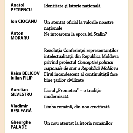
Anatol
Identitate şi Istorie naţională
PETRENCU
Ion CIOCANU
Un atentat oficial la valorile noastre
naţionale
Anton
Ne întoarcem la epoca lui Stalin?
MORARU
Rezoluţia Conferinţei reprezentanţilor
intelectualităţii din Republica Moldova
privind proiectul
Concepţiei politicii
naţionale de stat a Republicii Moldova
Raisa BELICOV
Firul incandescent al continuităţii face
Iulian FILIP
bine ţărilor civilizate
Aurelian
Liceul „Prometeu” – o tradiţie
SILVESTRU
modernizată
Vladimir
Limba română, din nou crucificată
BEŞLEAGĂ
Gheorghe
Un nou atentat la istoria românilor
PALADE