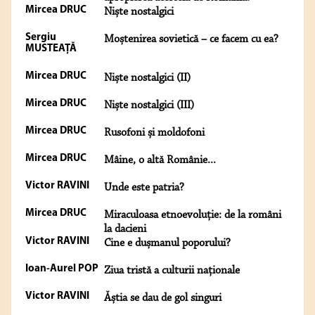
Mircea DRUC
Niște nostalgici
Sergiu
Moștenirea sovietică – ce facem cu ea?
MUSTEAŢĂ
Mircea DRUC
Niște nostalgici (II)
Mircea DRUC
Niște nostalgici (III)
Mircea DRUC
Rusofoni și moldofoni
Mircea DRUC
Mâine, o altă Românie...
Victor RAVINI
Unde este patria?
Mircea DRUC
Miraculoasa etnoevoluție: de la români
la dacieni
Victor RAVINI
Cine e dușmanul poporului?
Ioan-Aurel POP
Ziua tristă a culturii naționale
Victor RAVINI
Ăștia se dau de gol singuri