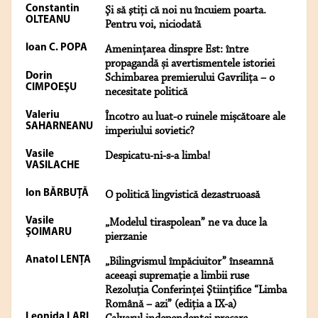
Constantin
Şi să ştiţi că noi nu încuiem poarta.
OLTEANU
Pentru voi, niciodată
Ioan C. POPA
Amenințarea dinspre Est: între
propagandă și avertismentele istoriei
Dorin
Schimbarea premierului Gavrilița – o
CIMPOEŞU
necesitate politică
Valeriu
Încotro au luat-o ruinele mișcătoare ale
SAHARNEANU
imperiului sovietic?
Vasile
Despicatu-ni-s-a limba!
VASILACHE
Ion BĂRBUŢĂ
O politică lingvistică dezastruoasă
Vasile
„Modelul tiraspolean” ne va duce la
ŞOIMARU
pierzanie
Anatol LENŢA
„Bilingvismul împăciuitor” înseamnă
aceeaşi supremaţie a limbii ruse
Rezoluţia Conferinţei Ştiinţifice “Limba
Română – azi” (ediţia a IX-a)
Leonida LARI