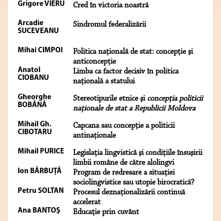
Grigore VIERU
Cred în victoria noastră
Arcadie
Sindromul federalizării
SUCEVEANU
Mihai CIMPOI
Politica naţională de stat: concepţie şi
anticoncepţie
Anatol
Limba ca factor decisiv în politica
CIOBANU
naţională a statului
Gheorghe
Stereotipurile etnice şi
concepţia politicii
BOBÂNĂ
naţionale de stat a Republicii Moldova
Mihail Gh.
Capcana sau concepţie a politicii
CIBOTARU
antinaţionale
Mihail PURICE
Legislaţia lingvistică şi condiţiile însuşirii
limbii române de către alolingvi
Ion BĂRBUŢĂ
Program de redresare a situaţiei
sociolingvistice sau utopie birocratică?
Petru SOLTAN
Procesul deznaţionalizării continuă
accelerat
Ana BANTOŞ
Educaţie prin cuvânt