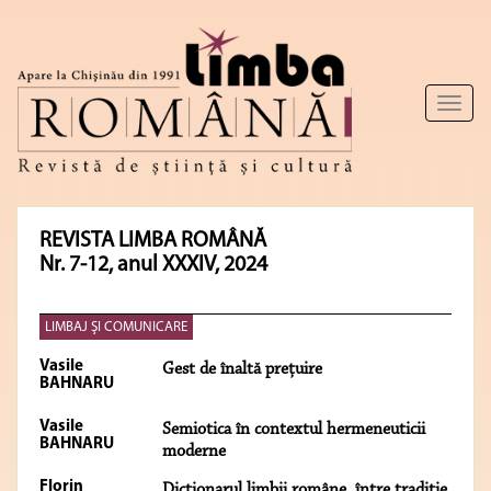
Toggl
naviga
REVISTA LIMBA ROMÂNĂ
Nr. 7-12, anul XXXIV, 2024
LIMBAJ ŞI COMUNICARE
Vasile
Gest de înaltă preţuire
BAHNARU
Vasile
Semiotica în contextul hermeneuticii
BAHNARU
moderne
Florin
Dicţionarul limbii române, între tradiţie