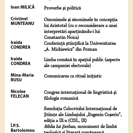
Ioan MILICĂ
Proverbe şi politică
Cristinel
Omonimele şi sinonimele în concepţia
MUNTEANU
lui Aristotel (cu o reconsiderare a unei
interpretări aparţinându-i lui
Constantin Noica)
Iraida
Conferinţă ştiinţifică la Universitatea
CONDREA
„A. Mickiewicz” din Poznan
Iraida
Limba română în spaţiul public (aspecte
CONDREA
ale campaniei electorale)
Mina-Maria
Comunicarea ca ritual iniţiatic
RUSU
Nicolae
Congres internaţional de lingvistică şi
FELECAN
filologie romanică
Rezoluţia Colocviului Internaţional de
Ştiinţe ale Limbajului „Eugeniu Coşeriu”,
ediţia a IX-a (CISL, IX)
Î.P.S.
Biblia lui Şerban
, monument de limbă
Bartolomeu
teologică şi literară românească