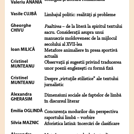
Valeriu ANANIA
Vasile CUJBĂ
Limbajul politic: realităţi şi probleme
Gheorghe
Psaltirea
– de la literă la spiritul textului
CHIVU
sacru. Consideraţii asupra unui
manuscris moldovenesc de la mijlocul
secolului al XVII-lea
Ioan MILICĂ
Metafore animaliere în presa sportivă
actuală
Cristinel
Observaţii şi sugestii privind traducerea
MUNTEANU
unor poezii englezeşti cu formă fixă
Cristinel
Despre „virtuţile stilistice” ale textului
MUNTEANU
jurnalistic
Alexandra
Dimensiuni sociale ale faptelor de limbă
GHERASIM
în discursul literar
Emilia OGLINDĂ
Concurenţa modurilor din perspectiva
raportului limbă – vorbire
Silvia MAZNIC
Aforistica latină: încercări de clasificare