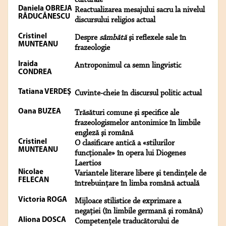
culturale
Daniela OBREJA
Reactualizarea mesajului sacru la nivelul
RĂDUCĂNESCU
discursului religios actual
Cristinel
Despre
sâmbătă
şi reflexele sale în
MUNTEANU
frazeologie
Iraida
Antroponimul ca semn lingvistic
CONDREA
Tatiana VERDEŞ
Cuvinte-cheie în discursul politic actual
Oana BUZEA
Trăsături comune şi specifice ale
frazeologismelor antonimice în limbile
engleză şi română
Cristinel
O clasificare antică a «stilurilor
MUNTEANU
funcţionale» în opera lui Diogenes
Laertios
Nicolae
Variantele literare libere şi tendinţele de
FELECAN
întrebuinţare în limba română actuală
Victoria ROGA
Mijloace stilistice de exprimare a
negaţiei (în limbile germană şi română)
Aliona DOSCA
Competenţele traducătorului de