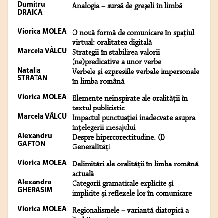
Dumitru
Analogia – sursă de greşeli în limbă
DRAICA
Viorica MOLEA
O nouă formă de comunicare în spațiul
virtual: oralitatea digitală
Marcela VÂLCU
Strategii în stabilirea valorii
(ne)predicative a unor verbe
Natalia
Verbele şi expresiile verbale impersonale
STRATAN
în limba română
Viorica MOLEA
Elemente neinspirate ale oralității în
textul publicistic
Marcela VÂLCU
Impactul punctuației inadecvate asupra
înțelegerii mesajului
Alexandru
Despre hipercorectitudine. (I)
GAFTON
Generalități
Viorica MOLEA
Delimitări ale oralității în limba română
actuală
Alexandra
Categorii gramaticale explicite și
GHERASIM
implicite și reflexele lor în comunicare
Viorica MOLEA
Regionalismele – variantă diatopică a