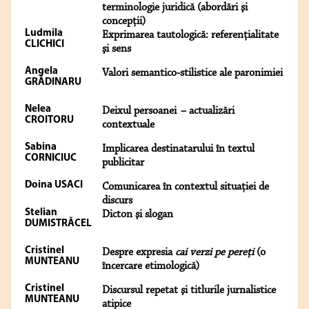
terminologie juridică (abordări şi
concepţii)
Ludmila
Exprimarea tautologică: referenţialitate
CLICHICI
şi sens
Angela
Valori semantico-stilistice ale paronimiei
GRĂDINARU
Nelea
Deixul persoanei – actualizări
CROITORU
contextuale
Sabina
Implicarea destinatarului în textul
CORNICIUC
publicitar
Doina USACI
Comunicarea în contextul situaţiei de
discurs
Stelian
Dicton şi slogan
DUMISTRĂCEL
Cristinel
Despre expresia
cai verzi pe pereţi
(o
MUNTEANU
încercare etimologică)
Cristinel
Discursul repetat şi titlurile jurnalistice
MUNTEANU
atipice