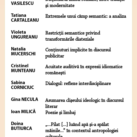
VASILESCU
şi modernitate
Tatiana
Extremele unui câmp semantic: a analiza
CARTALEANU
Violeta
Restricţii semantice privind
UNGUREANU
transformările diateziale
Natalia
Conţinuturi implicite în discursul
MUCERSCHI
publicitar
Cristinel
Acuitate auditivă în expresii idiomatice
MUNTEANU
româneşti
Sabina
Dialogul: reflexe interdisciplinare
CORNICIUC
Gina NECULA
Asumarea clişeului ideologic în discursul
literar
Ioan MILICĂ
Poezie şi limbaj
Doina
„...Pilat [...] luând apă şi-a spălat
BUTIURCA
mâinile...” în contextul antropologiei