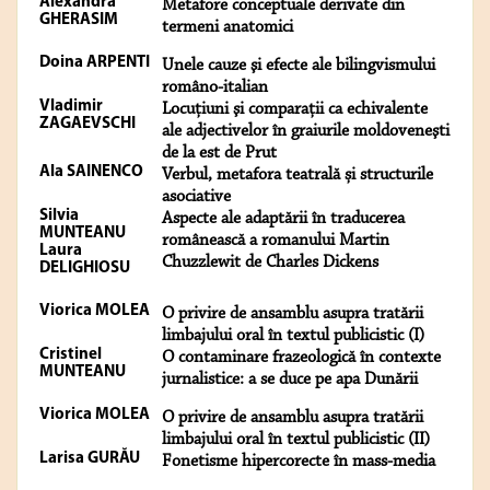
Alexandra
Metafore conceptuale derivate din
GHERASIM
termeni anatomici
Doina ARPENTI
Unele cauze şi efecte ale bilingvismului
româno-italian
Vladimir
Locuţiuni şi comparaţii ca echivalente
ZAGAEVSCHI
ale adjectivelor în graiurile moldoveneşti
de la est de Prut
Ala SAINENCO
Verbul, metafora teatrală și structurile
asociative
Silvia
Aspecte ale adaptării în traducerea
MUNTEANU
românească a romanului Martin
Laura
Chuzzlewit de Charles Dickens
DELIGHIOSU
Viorica MOLEA
O privire de ansamblu asupra tratării
limbajului oral în textul publicistic (I)
Cristinel
O contaminare frazeologică în contexte
MUNTEANU
jurnalistice: a se duce pe apa Dunării
Viorica MOLEA
O privire de ansamblu asupra tratării
limbajului oral în textul publicistic (II)
Larisa GURĂU
Fonetisme hipercorecte în mass-media