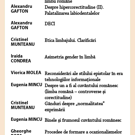
limbii române
Alexandru
Despre hipercorectitudine (II).
GAFTON
Palatalizarea labiodentalelor
Alexandru
DECI
GAFTON
Cristinel
Etica limbajului. Clarificări
MUNTEANU
Iraida
Asimetria gender în limbă
CONDREA
Viorica MOLEA
Reconsiderări ale stilului epistolar în era
tehnologiilor informaționale
Eugenia MINCU
Despre un a fi al cuvântului românesc
(limba română – controverse și
corectitudine)
Cristinel
Gânduri despre „normalitatea”
MUNTEANU
exprimării
Eugenia MINCU
Binele și frumosul cuvântului românesc
Gheorghe
Procedee de formare a ocazionalismelor