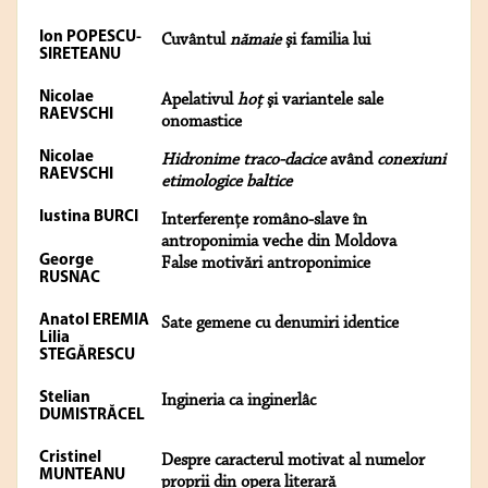
Ion POPESCU-
Cuvântul
nămaie
şi familia lui
SIRETEANU
Nicolae
Apelativul
hoţ
şi variantele sale
RAEVSCHI
onomastice
Nicolae
Hidronime traco-dacice
având
conexiuni
RAEVSCHI
etimologice baltice
Iustina BURCI
Interferenţe româno-slave în
antroponimia veche din Moldova
George
False motivări antroponimice
RUSNAC
Anatol EREMIA
Sate gemene cu denumiri identice
Lilia
STEGĂRESCU
Stelian
Ingineria ca inginerlâc
DUMISTRĂCEL
Cristinel
Despre caracterul motivat al numelor
MUNTEANU
proprii din opera literară