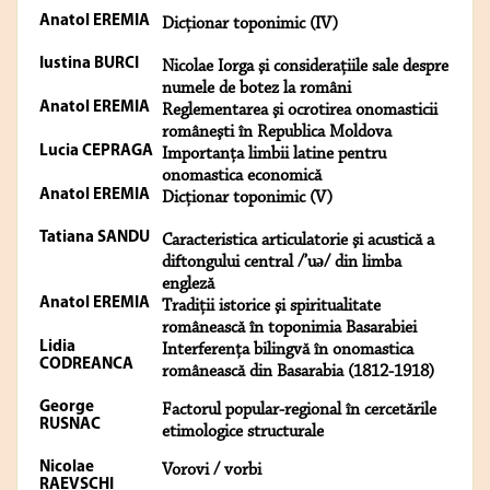
Anatol EREMIA
Dicţionar toponimic (IV)
Iustina BURCI
Nicolae Iorga şi consideraţiile sale despre
numele de botez la români
Anatol EREMIA
Reglementarea şi ocrotirea onomasticii
româneşti în Republica Moldova
Lucia CEPRAGA
Importanţa limbii latine pentru
onomastica economică
Anatol EREMIA
Dicţionar toponimic (V)
Tatiana SANDU
Caracteristica articulatorie şi acustică a
diftongului central /’uə/ din limba
engleză
Anatol EREMIA
Tradiţii istorice şi spiritualitate
românească în toponimia Basarabiei
Lidia
Interferenţa bilingvă în onomastica
CODREANCA
românească din Basarabia (1812-1918)
George
Factorul popular-regional în cercetările
RUSNAC
etimologice structurale
Nicolae
Vorovi / vorbi
RAEVSCHI