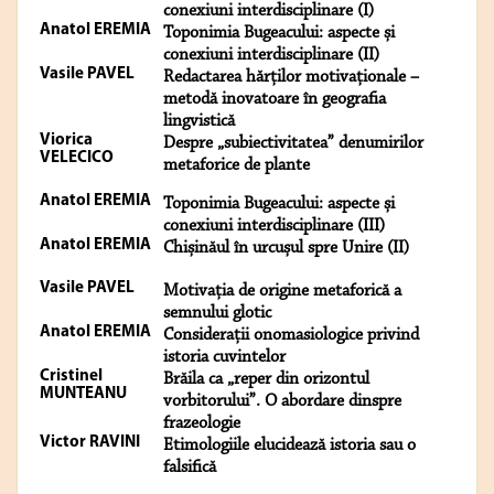
conexiuni interdisciplinare (I)
Anatol EREMIA
Toponimia Bugeacului: aspecte și
conexiuni interdisciplinare (II)
Vasile PAVEL
Redactarea hărților motivaționale –
metodă inovatoare în geografia
lingvistică
Viorica
Despre „subiectivitatea” denumirilor
VELECICO
metaforice de plante
Anatol EREMIA
Toponimia Bugeacului: aspecte și
conexiuni interdisciplinare (III)
Anatol EREMIA
Chișinăul în urcușul spre Unire (II)
Vasile PAVEL
Motivaţia de origine metaforică a
semnului glotic
Anatol EREMIA
Considerații onomasiologice privind
istoria cuvintelor
Cristinel
Brăila ca „reper din orizontul
MUNTEANU
vorbitorului”. O abordare dinspre
frazeologie
Victor RAVINI
Etimologiile elucidează istoria sau o
falsifică