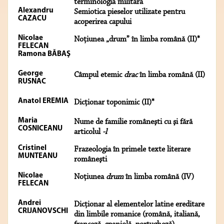
terminologia militară
Alexandru
Semiotica pieselor utilizate pentru
CAZACU
acoperirea capului
Nicolae
Noţiunea „drum” în limba română (II)*
FELECAN
Ramona BĂBAŞ
George
Câmpul etemic
drac
în limba română (II)
RUSNAC
Anatol EREMIA
Dicţionar toponimic (II)*
Maria
Nume de familie româneşti cu şi fără
COSNICEANU
articolul
-l
Cristinel
Frazeologia în primele texte literare
MUNTEANU
româneşti
Nicolae
Noţiunea
drum
în limba română (IV)
FELECAN
Andrei
Dicţionar al elementelor latine ereditare
CRIJANOVSCHI
din limbile romanice (română, italiană,