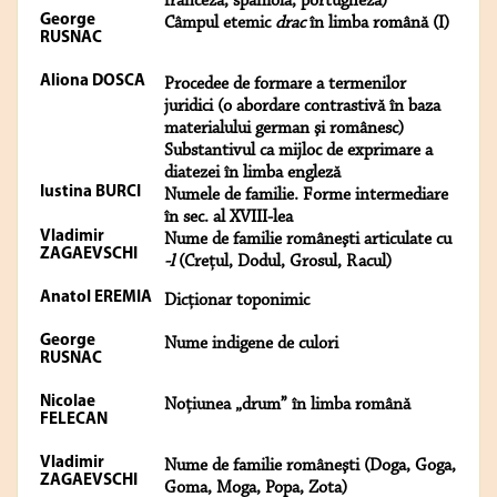
franceză, spaniolă, portugheză)
George
Câmpul etemic
drac
în limba română (I)
RUSNAC
Aliona DOSCA
Procedee de formare a termenilor
juridici (o abordare contrastivă în baza
materialului german şi românesc)
Substantivul ca mijloc de exprimare a
diatezei în limba engleză
Iustina BURCI
Numele de familie. Forme intermediare
în sec. al XVIII-lea
Vladimir
Nume de familie româneşti articulate cu
ZAGAEVSCHI
-l
(Creţul, Dodul, Grosul, Racul)
Anatol EREMIA
Dicţionar toponimic
George
Nume indigene de culori
RUSNAC
Nicolae
Noţiunea „drum” în limba română
FELECAN
Vladimir
Nume de familie româneşti (Doga, Goga,
ZAGAEVSCHI
Goma, Moga, Popa, Zota)