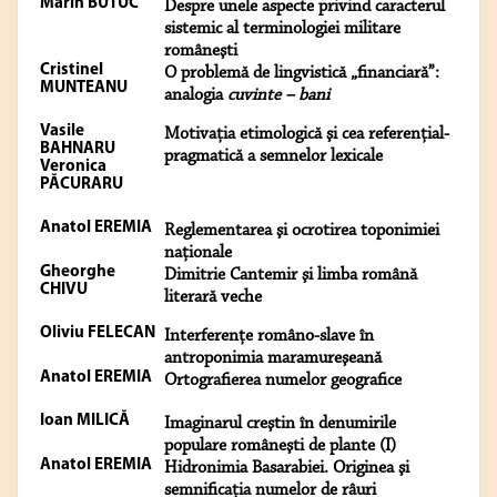
Marin BUTUC
Despre unele aspecte privind caracterul
sistemic al terminologiei militare
româneşti
Cristinel
O problemă de lingvistică „financiară”:
MUNTEANU
analogia
cuvinte – bani
Vasile
Motivaţia etimologică şi cea referenţial-
BAHNARU
pragmatică a semnelor lexicale
Veronica
PĂCURARU
Anatol EREMIA
Reglementarea şi ocrotirea toponimiei
naţionale
Gheorghe
Dimitrie Cantemir şi limba română
CHIVU
literară veche
Oliviu FELECAN
Interferenţe româno-slave în
antroponimia maramureşeană
Anatol EREMIA
Ortografierea numelor geografice
Ioan MILICĂ
Imaginarul creştin în denumirile
populare româneşti de plante (I)
Anatol EREMIA
Hidronimia Basarabiei. Originea şi
semnificaţia numelor de râuri