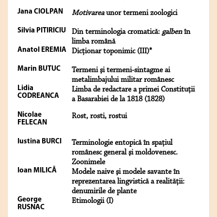
Jana CIOLPAN
Motivarea
unor termeni zoologici
Silvia PITIRICIU
Din terminologia cromatică:
galben
în
limba română
Anatol EREMIA
Dicţionar toponimic (III)*
Marin BUTUC
Termeni şi termeni-sintagme ai
metalimbajului militar românesc
Lidia
Limba de redactare a primei Constituţii
CODREANCA
a Basarabiei de la 1818 (1828)
Nicolae
Rost, rosti, rostui
FELECAN
Iustina BURCI
Terminologie entopică în spaţiul
românesc general şi moldovenesc.
Zoonimele
Ioan MILICĂ
Modele naive şi modele savante în
reprezentarea lingvistică a realităţii:
denumirile de plante
George
Etimologii (I)
RUSNAC