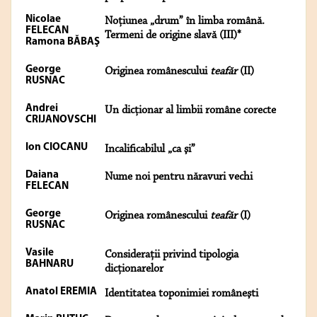
Nicolae
Noţiunea „drum” în limba română.
FELECAN
Termeni de origine slavă (III)*
Ramona BĂBAŞ
George
Originea românescului
teafăr
(II)
RUSNAC
Andrei
Un dicţionar al limbii române corecte
CRIJANOVSCHI
Ion CIOCANU
Incalificabilul „ca şi”
Daiana
Nume noi pentru năravuri vechi
FELECAN
George
Originea românescului
teafăr
(I)
RUSNAC
Vasile
Consideraţii privind tipologia
BAHNARU
dicţionarelor
Anatol EREMIA
Identitatea toponimiei româneşti