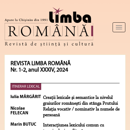
Toggl
naviga
REVISTA LIMBA ROMÂNĂ
Nr. 1-2, anul XXXIV, 2024
ITINERAR LEXICAL
Iulia MĂRGĂRIT
Creaţii lexicale şi semantice la nivelul
graiurilor româneşti din stânga Prutului
Nicolae
Relaţia vocativ / nominativ la numele de
FELECAN
persoană
Marin BUTUC
Interacţiunea lexicului comun cu