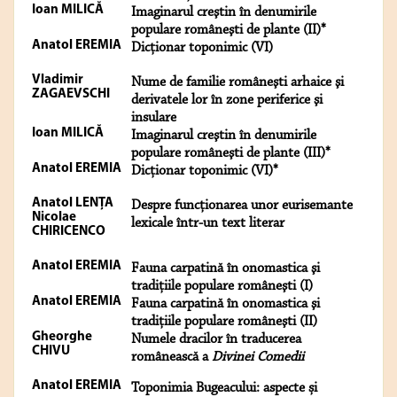
Ioan MILICĂ
Imaginarul creştin în denumirile
populare româneşti de plante (II)*
Anatol EREMIA
Dicţionar toponimic (VI)
Vladimir
Nume de familie româneşti arhaice şi
ZAGAEVSCHI
derivatele lor în zone periferice şi
insulare
Ioan MILICĂ
Imaginarul creştin în denumirile
populare româneşti de plante (III)*
Anatol EREMIA
Dicţionar toponimic (VI)*
Anatol LENŢA
Despre funcționarea unor eurisemante
Nicolae
lexicale într-un text literar
CHIRICENCO
Anatol EREMIA
Fauna carpatină în onomastica şi
tradiţiile populare româneşti (I)
Anatol EREMIA
Fauna carpatină în onomastica şi
tradiţiile populare româneşti (II)
Gheorghe
Numele dracilor în traducerea
CHIVU
românească a
Divinei Comedii
Anatol EREMIA
Toponimia Bugeacului: aspecte și