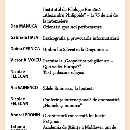
Institutul de Filologie Română
„Alexandru Philippide” – la 75 de ani de
la întemeiere
Dan MĂNUCĂ
Orientări spre noi performanţe
Gabriela HAJA
Lexicografia şi provocările informatizării
Doina CERNICA
Umbra lui Silvestru la Dragomirna
Victor A. VOICU
Premise la „Geopolitica religiilor azi –
Quo vadis, Europa?”
Nicolae
Text și discurs religios
FELECAN
Ala SAINENCO
Zilele Eminescu, la Ipotești
Nicolae
Conferința internațională de onomastică
FELECAN
„Numele și numirea”
Andrei PROHIN
O conferință consacrată lui Iustin
Frățiman
Tatiana
Academia de Ştiinţe a Moldovei: ani de