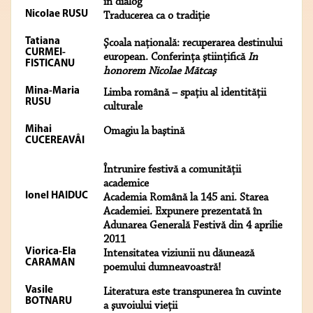
în dialog
Nicolae RUSU
Traducerea ca o tradiţie
Tatiana
Şcoala naţională: recuperarea destinului
CURMEI-
european. Conferinţa ştiinţifică
In
FISTICANU
honorem Nicolae Mătcaş
Mina-Maria
Limba română – spaţiu al identităţii
RUSU
culturale
Mihai
Omagiu la baştină
CUCEREAVÂI
Întrunire festivă a comunităţii
academice
Ionel HAIDUC
Academia Română la 145 ani. Starea
Academiei. Expunere prezentată în
Adunarea Generală Festivă din 4 aprilie
2011
Viorica-Ela
Intensitatea viziunii nu dăunează
CARAMAN
poemului dumneavoastră!
Vasile
Literatura este transpunerea în cuvinte
BOTNARU
a şuvoiului vieţii