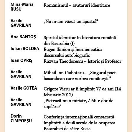
Mina-Maria
Românismul – avataruri identitare
RUSU
Vasile
„Nu m-am văzut un apostol”
GAVRILAN
Ana BANTOŞ
Spiritul identitar în literatura română
din Basarabia (I)
Iulian BOLDEA
Eugen Simion şi hermeneutica
discursului autobiografic
Ioan OPRIȘ
Răzvan Theodorescu – Istoric și Profesor
Vasile
Mihail Ion Ciubotaru – „Singurul poet
GAVRILAN
basarabean care vorbea româneşte”
Vasile GOTEA
Grigore Vieru ar fi împlinit 77 de ani (14
februarie 2012)
Vasile
„Pictează-mi o mirişte, / Mi-e dor de
GAVRILAN
copilărie”
Dorin
Conferinţa internaţională consacrată
CIMPOEŞU
împlinirii a două secole de la ocuparea
Basarabiei de către Rusia