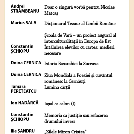
Andrei
Doar o singură vorbă pentru Nicolae
STRÂMBEANU
Mătcaş
Marius SALA
Dicţionarul Tezaur al Limbii Române
Şcoala de Vară – un proiect augural al
interculturalităţii în Europa de Est
Constantin
Întâlnirea elevilor cu cartea: medieri
ŞCHIOPU
necesare
Doina CERNICA
Istoria Basarabiei la Suceava
Doina CERNICA
Ziua Mondială a Poeziei şi cuvântul
românesc la Cernăuţi
Tamara
Lumina cărţii
PERETEATCU
Ion HADÂRCĂ
Iaşul ca salon (I)
Constantin
Memoria ca justiţie sau refacerea
ŞCHIOPU
drumului invers
Ilie ŞANDRU
„Zilele Miron Cristea”