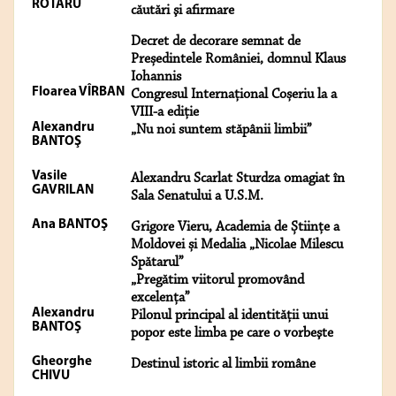
ROTARU
căutări şi afirmare
Decret de decorare semnat de
Președintele României, domnul Klaus
Iohannis
Floarea VÎRBAN
Congresul Internațional Coșeriu la a
VIII-a ediție
Alexandru
„Nu noi suntem stăpânii limbii”
BANTOŞ
Vasile
Alexandru Scarlat Sturdza omagiat în
GAVRILAN
Sala Senatului a U.S.M.
Ana BANTOŞ
Grigore Vieru, Academia de Științe a
Moldovei și Medalia „Nicolae Milescu
Spătarul”
„Pregătim viitorul promovând
excelența”
Alexandru
Pilonul principal al identității unui
BANTOŞ
popor este limba pe care o vorbeşte
Gheorghe
Destinul istoric al limbii române
CHIVU