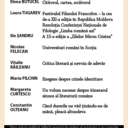
Elena BUTUCEL
Cititorul, cartea, scriitorul
Laura TUGAREV
Festivalul Filmului Francofon – la cea
de-a XII-a ediţie în Republica Moldova
Rezoluţia Conferinţei Naţionale de
Filologie „Limba română azi”
Ilie ŞANDRU
A 15-a ediţie a „Zilelor Miron Cristea”
Nicolae
Universitari români în Scoţia
FELECAN
Vitalie
Critica literară şi nevoia de adevăr
RĂILEANU
Maria PILCHIN
Exegeze despre crizele identitare
Margareta
Un volum necesar despre itinerarul
CURTESCU
sinuos al literaturii române
Constantin
Când durerile ne văd ținându-ne de
OLTEANU
mână, pleacă altundeva
Orice articol publicat reflectă punctul de vedere al autorului şi nu coincide