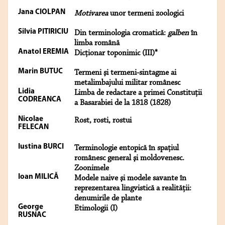
Jana CIOLPAN
Motivarea
unor termeni zoologici
Silvia PITIRICIU
Din terminologia cromatică:
galben
în
limba română
Anatol EREMIA
Dicţionar toponimic (III)*
Marin BUTUC
Termeni şi termeni-sintagme ai
metalimbajului militar românesc
Lidia
Limba de redactare a primei Constituţii
CODREANCA
a Basarabiei de la 1818 (1828)
Nicolae
Rost, rosti, rostui
FELECAN
Iustina BURCI
Terminologie entopică în spaţiul
românesc general şi moldovenesc.
Zoonimele
Ioan MILICĂ
Modele naive şi modele savante în
reprezentarea lingvistică a realităţii:
denumirile de plante
George
Etimologii (I)
RUSNAC