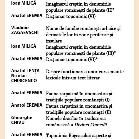
Ioan MILICĂ
Imaginarul creştin în denumirile
populare româneşti de plante (II)*
Anatol EREMIA
Dicţionar toponimic (VI)
Vladimir
Nume de familie româneşti arhaice şi
ZAGAEVSCHI
derivatele lor în zone periferice şi
insulare
Ioan MILICĂ
Imaginarul creştin în denumirile
populare româneşti de plante (III)*
Anatol EREMIA
Dicţionar toponimic (VI)*
Anatol LENŢA
Despre funcționarea unor eurisemante
Nicolae
lexicale într-un text literar
CHIRICENCO
Anatol EREMIA
Fauna carpatină în onomastica şi
tradiţiile populare româneşti (I)
Anatol EREMIA
Fauna carpatină în onomastica şi
tradiţiile populare româneşti (II)
Gheorghe
Numele dracilor în traducerea
CHIVU
românească a
Divinei Comedii
Anatol EREMIA
Toponimia Bugeacului: aspecte și