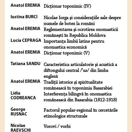
Anatol EREMIA
Dicţionar toponimic (IV)
Iustina BURCI
Nicolae Iorga şi consideraţiile sale despre
numele de botez la români
Anatol EREMIA
Reglementarea şi ocrotirea onomasticii
româneşti în Republica Moldova
Lucia CEPRAGA
Importanţa limbii latine pentru
onomastica economică
Anatol EREMIA
Dicţionar toponimic (V)
Tatiana SANDU
Caracteristica articulatorie şi acustică a
diftongului central /’uə/ din limba
engleză
Anatol EREMIA
Tradiţii istorice şi spiritualitate
românească în toponimia Basarabiei
Lidia
Interferenţa bilingvă în onomastica
CODREANCA
românească din Basarabia (1812-1918)
George
Factorul popular-regional în cercetările
RUSNAC
etimologice structurale
Nicolae
Vorovi / vorbi
RAEVSCHI