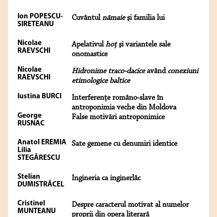
Ion POPESCU-
Cuvântul
nămaie
şi familia lui
SIRETEANU
Nicolae
Apelativul
hoţ
şi variantele sale
RAEVSCHI
onomastice
Nicolae
Hidronime traco-dacice
având
conexiuni
RAEVSCHI
etimologice baltice
Iustina BURCI
Interferenţe româno-slave în
antroponimia veche din Moldova
George
False motivări antroponimice
RUSNAC
Anatol EREMIA
Sate gemene cu denumiri identice
Lilia
STEGĂRESCU
Stelian
Ingineria ca inginerlâc
DUMISTRĂCEL
Cristinel
Despre caracterul motivat al numelor
MUNTEANU
proprii din opera literară