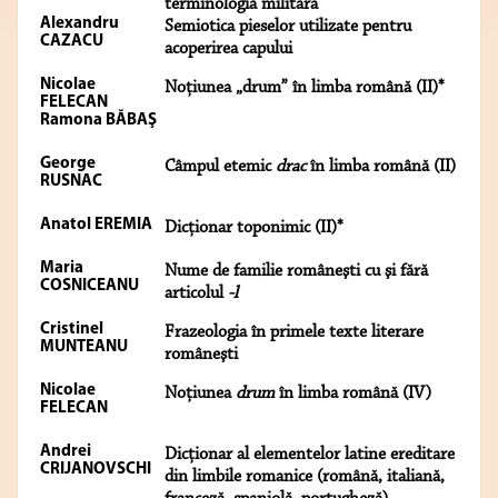
terminologia militară
Alexandru
Semiotica pieselor utilizate pentru
CAZACU
acoperirea capului
Nicolae
Noţiunea „drum” în limba română (II)*
FELECAN
Ramona BĂBAŞ
George
Câmpul etemic
drac
în limba română (II)
RUSNAC
Anatol EREMIA
Dicţionar toponimic (II)*
Maria
Nume de familie româneşti cu şi fără
COSNICEANU
articolul
-l
Cristinel
Frazeologia în primele texte literare
MUNTEANU
româneşti
Nicolae
Noţiunea
drum
în limba română (IV)
FELECAN
Andrei
Dicţionar al elementelor latine ereditare
CRIJANOVSCHI
din limbile romanice (română, italiană,