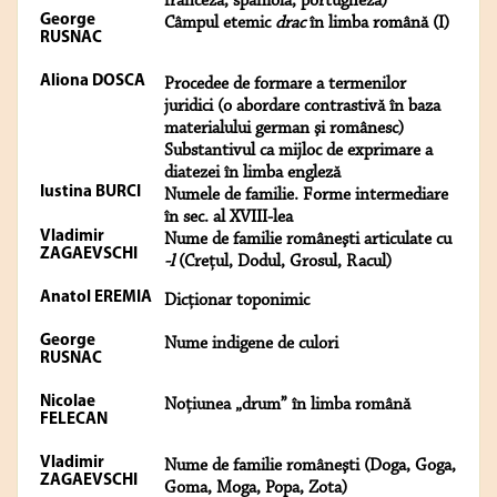
franceză, spaniolă, portugheză)
George
Câmpul etemic
drac
în limba română (I)
RUSNAC
Aliona DOSCA
Procedee de formare a termenilor
juridici (o abordare contrastivă în baza
materialului german şi românesc)
Substantivul ca mijloc de exprimare a
diatezei în limba engleză
Iustina BURCI
Numele de familie. Forme intermediare
în sec. al XVIII-lea
Vladimir
Nume de familie româneşti articulate cu
ZAGAEVSCHI
-l
(Creţul, Dodul, Grosul, Racul)
Anatol EREMIA
Dicţionar toponimic
George
Nume indigene de culori
RUSNAC
Nicolae
Noţiunea „drum” în limba română
FELECAN
Vladimir
Nume de familie româneşti (Doga, Goga,
ZAGAEVSCHI
Goma, Moga, Popa, Zota)