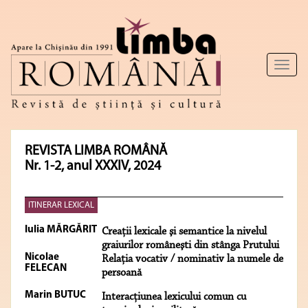
Toggl
naviga
REVISTA LIMBA ROMÂNĂ
Nr. 1-2, anul XXXIV, 2024
ITINERAR LEXICAL
Iulia MĂRGĂRIT
Creaţii lexicale şi semantice la nivelul
graiurilor româneşti din stânga Prutului
Nicolae
Relaţia vocativ / nominativ la numele de
FELECAN
persoană
Marin BUTUC
Interacţiunea lexicului comun cu