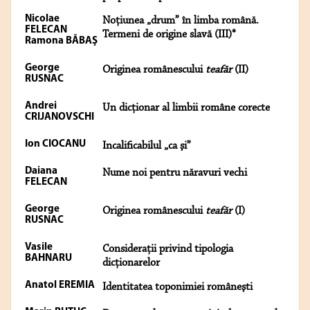
Nicolae
Noţiunea „drum” în limba română.
FELECAN
Termeni de origine slavă (III)*
Ramona BĂBAŞ
George
Originea românescului
teafăr
(II)
RUSNAC
Andrei
Un dicţionar al limbii române corecte
CRIJANOVSCHI
Ion CIOCANU
Incalificabilul „ca şi”
Daiana
Nume noi pentru năravuri vechi
FELECAN
George
Originea românescului
teafăr
(I)
RUSNAC
Vasile
Consideraţii privind tipologia
BAHNARU
dicţionarelor
Anatol EREMIA
Identitatea toponimiei româneşti