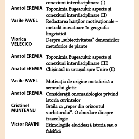
conexiuni interdisciplinare (I)
Anatol EREMIA
Toponimia Bugeacului: aspecte și
conexiuni interdisciplinare (II)
Vasile PAVEL
Redactarea hărților motivaționale –
metodă inovatoare în geografia
lingvistică
Viorica
Despre „subiectivitatea” denumirilor
VELECICO
metaforice de plante
Anatol EREMIA
Toponimia Bugeacului: aspecte și
conexiuni interdisciplinare (III)
Anatol EREMIA
Chișinăul în urcușul spre Unire (II)
Vasile PAVEL
Motivaţia de origine metaforică a
semnului glotic
Anatol EREMIA
Considerații onomasiologice privind
istoria cuvintelor
Cristinel
Brăila ca „reper din orizontul
MUNTEANU
vorbitorului”. O abordare dinspre
frazeologie
Victor RAVINI
Etimologiile elucidează istoria sau o
falsifică