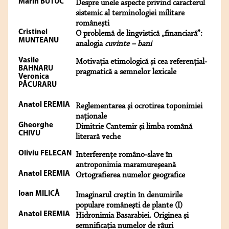
Marin BUTUC
Despre unele aspecte privind caracterul
sistemic al terminologiei militare
româneşti
Cristinel
O problemă de lingvistică „financiară”:
MUNTEANU
analogia
cuvinte – bani
Vasile
Motivaţia etimologică şi cea referenţial-
BAHNARU
pragmatică a semnelor lexicale
Veronica
PĂCURARU
Anatol EREMIA
Reglementarea şi ocrotirea toponimiei
naţionale
Gheorghe
Dimitrie Cantemir şi limba română
CHIVU
literară veche
Oliviu FELECAN
Interferenţe româno-slave în
antroponimia maramureşeană
Anatol EREMIA
Ortografierea numelor geografice
Ioan MILICĂ
Imaginarul creştin în denumirile
populare româneşti de plante (I)
Anatol EREMIA
Hidronimia Basarabiei. Originea şi
semnificaţia numelor de râuri