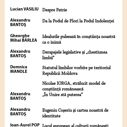
Lucian VASILIU
Despre Patrie
Alexandru
Da la Podul de Flori la Podul Indolenței
BANTOŞ
Gheorghe
Idealurile pulsează în conștiința noastră
Mihai BÂRLEA
ca o inimă
Alexandru
Derapajele legislative și „chestiunea
BANTOŞ
limbii”
Domnica
Statutul limbilor vorbite pe teritoriul
MANOLE
Republicii Moldova
Nicolae IORGA, strălucit model de
conștiință românească
Alexandru
„În Unire stă puterea”
BANTOŞ
Alexandru
Eugeniu Coşeriu şi cartea noastră de
BANTOŞ
identitate
Ioan-Aurel POP
Locul european al culturii românești