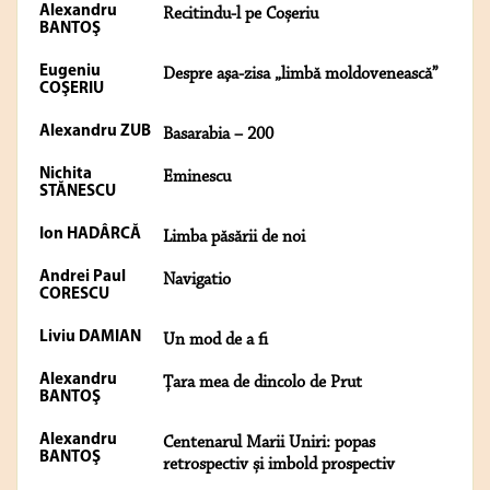
Alexandru
Recitindu-l pe Coșeriu
BANTOŞ
Eugeniu
Despre aşa-zisa „limbă moldovenească”
COŞERIU
Alexandru ZUB
Basarabia – 200
Nichita
Eminescu
STĂNESCU
Ion HADÂRCĂ
Limba păsării de noi
Andrei Paul
Navigatio
CORESCU
Liviu DAMIAN
Un mod de a fi
Alexandru
Țara mea de dincolo de Prut
BANTOŞ
Alexandru
Centenarul Marii Uniri: popas
BANTOŞ
retrospectiv și imbold prospectiv