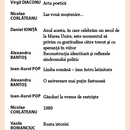
Virgil DIACONU
Arta poetică
Nicolae
Las vouă moştenire...
CORLĂTEANU
Daniel IONIȚĂ
Anul acesta, în care celebrăm un secol de
la Marea Unire, este momentul să
privim cu gratitudine către trecut şi cu
speranţă în viitor
Alexandru
Reconstrucția identitară și reflexele
BANTOŞ
sindromului politic
Ioan-Aurel POP
Limba română – imn întru latinitate
Alexandru
O aniversare mai puțin fastuoasă
BANTOŞ
Ioan-Aurel POP
Gânduri la vreme de restriște
Nicolae
1989
CORLĂTEANU
Vasile
Roata istoriei
ROMANCIUC