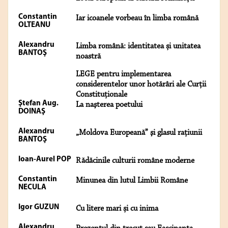
Constantin
Iar icoanele vorbeau în limba română
OLTEANU
Alexandru
Limba română: identitatea și unitatea
BANTOŞ
noastră
LEGE pentru implementarea
considerentelor unor hotărâri ale Curții
Constituționale
Ştefan Aug.
La naşterea poetului
DOINAŞ
Alexandru
„Moldova Europeană” şi glasul raţiunii
BANTOŞ
Ioan-Aurel POP
Rădăcinile culturii române moderne
Constantin
Minunea din lutul Limbii Române
NECULA
Igor GUZUN
Cu litere mari și cu inima
Alexandru