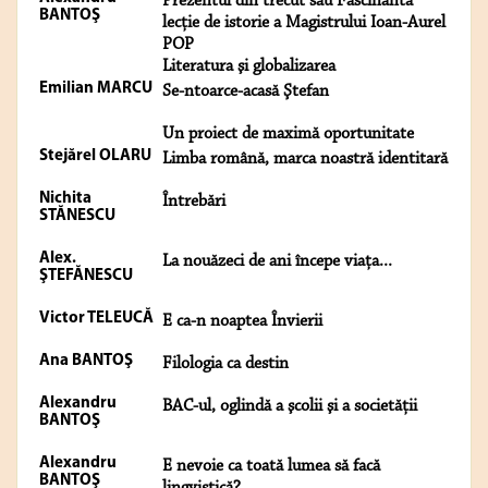
Prezentul din trecut sau Fascinanta
BANTOŞ
lecție de istorie a Magistrului Ioan-Aurel
POP
Literatura şi globalizarea
Emilian MARCU
Se-ntoarce-acasă Ştefan
Un proiect de maximă oportunitate
Stejărel OLARU
Limba română, marca noastră identitară
Nichita
Întrebări
STĂNESCU
Alex.
La nouăzeci de ani începe viaţa...
ŞTEFĂNESCU
Victor TELEUCĂ
E ca-n noaptea Învierii
Ana BANTOŞ
Filologia ca destin
Alexandru
BAC-ul, oglindă a şcolii şi a societăţii
BANTOŞ
Alexandru
E nevoie ca toată lumea să facă
BANTOŞ