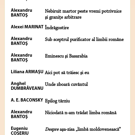
Alexandru
Nebiruit martor peste vremi potrivnice
BANTOŞ
şi graniţe arbitrare
Alexei MARINAT
Îndrăgostire
Alexandru
Sub sceptrul purificator al limbii române
BANTOŞ
Alexandru
Eminescu şi Basarabia
BANTOŞ
Liliana ARMAŞU
Aici pot să trăiesc şi eu
Anghel
Unde zboară cuvântul
DUMBRĂVEANU
A. E. BACONSKY
Epilog târziu
Alexandru
Niciodată n-am trădat limba română
BANTOŞ
Eugeniu
Despre
aşa-zisa „limbă moldovenească”
COŞERIU