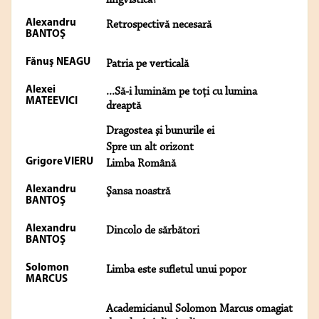
lingvistică?
Alexandru
Retrospectivă necesară
BANTOŞ
Fănuş NEAGU
Patria pe verticală
Alexei
...Să-i luminăm pe toţi cu lumina
MATEEVICI
dreaptă
Dragostea şi bunurile ei
Spre un alt orizont
Grigore VIERU
Limba Română
Alexandru
Şansa noastră
BANTOŞ
Alexandru
Dincolo de sărbători
BANTOŞ
Solomon
Limba este sufletul unui popor
MARCUS
Academicianul Solomon Marcus omagiat