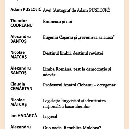
Adam PUSLOJIĆ
Ave! (Autograf de Adam PUSLOJIĆ)
Theodor
Eminescu şi noi
CODREANU
Alexandru
Eugeniu Coşeriu şi „revenirea sa acasă”
BANTOŞ
Nicolae
Destinul limbii, destinul revistei
MĂTCAŞ
Alexandru
Limba Română, test la democraţie şi
BANTOŞ
adevăr
Claudia
Profesorul Anatol Ciobanu – octogenar
CEMÂRTAN
Nicolae
Legislaţia lingvistică şi identitatea
MĂTCAŞ
naţională a basarabenilor
Ion HADÂRCĂ
Logosul
Alexandru
Quo vadis, Republica Moldova?