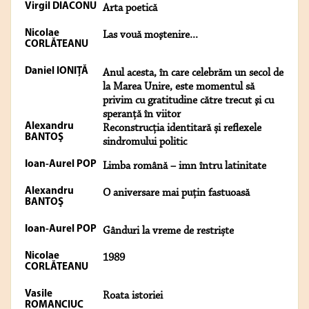
Virgil DIACONU
Arta poetică
Nicolae
Las vouă moştenire...
CORLĂTEANU
Daniel IONIȚĂ
Anul acesta, în care celebrăm un secol de
la Marea Unire, este momentul să
privim cu gratitudine către trecut şi cu
speranţă în viitor
Alexandru
Reconstrucția identitară și reflexele
BANTOŞ
sindromului politic
Ioan-Aurel POP
Limba română – imn întru latinitate
Alexandru
O aniversare mai puțin fastuoasă
BANTOŞ
Ioan-Aurel POP
Gânduri la vreme de restriște
Nicolae
1989
CORLĂTEANU
Vasile
Roata istoriei
ROMANCIUC