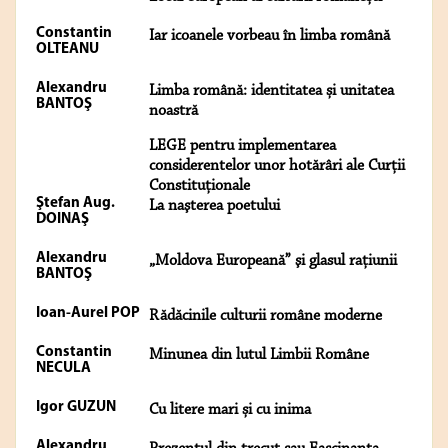
Constantin
Iar icoanele vorbeau în limba română
OLTEANU
Alexandru
Limba română: identitatea și unitatea
BANTOŞ
noastră
LEGE pentru implementarea
considerentelor unor hotărâri ale Curții
Constituționale
Ştefan Aug.
La naşterea poetului
DOINAŞ
Alexandru
„Moldova Europeană” şi glasul raţiunii
BANTOŞ
Ioan-Aurel POP
Rădăcinile culturii române moderne
Constantin
Minunea din lutul Limbii Române
NECULA
Igor GUZUN
Cu litere mari și cu inima
Alexandru