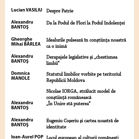
Lucian VASILIU
Despre Patrie
Alexandru
Da la Podul de Flori la Podul Indolenței
BANTOŞ
Gheorghe
Idealurile pulsează în conștiința noastră
Mihai BÂRLEA
ca o inimă
Alexandru
Derapajele legislative și „chestiunea
BANTOŞ
limbii”
Domnica
Statutul limbilor vorbite pe teritoriul
MANOLE
Republicii Moldova
Nicolae IORGA, strălucit model de
conștiință românească
Alexandru
„În Unire stă puterea”
BANTOŞ
Alexandru
Eugeniu Coşeriu şi cartea noastră de
BANTOŞ
identitate
Ioan-Aurel POP
Locul european al culturii românești