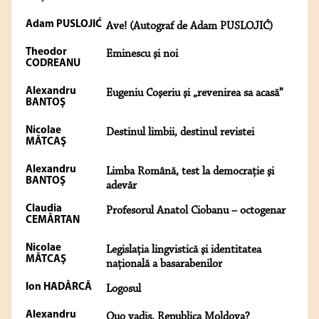
Adam PUSLOJIĆ
Ave! (Autograf de Adam PUSLOJIĆ)
Theodor
Eminescu şi noi
CODREANU
Alexandru
Eugeniu Coşeriu şi „revenirea sa acasă”
BANTOŞ
Nicolae
Destinul limbii, destinul revistei
MĂTCAŞ
Alexandru
Limba Română, test la democraţie şi
BANTOŞ
adevăr
Claudia
Profesorul Anatol Ciobanu – octogenar
CEMÂRTAN
Nicolae
Legislaţia lingvistică şi identitatea
MĂTCAŞ
naţională a basarabenilor
Ion HADÂRCĂ
Logosul
Alexandru
Quo vadis, Republica Moldova?