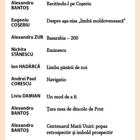
Alexandru
Recitindu-l pe Coșeriu
BANTOŞ
Eugeniu
Despre aşa-zisa „limbă moldovenească”
COŞERIU
Alexandru ZUB
Basarabia – 200
Nichita
Eminescu
STĂNESCU
Ion HADÂRCĂ
Limba păsării de noi
Andrei Paul
Navigatio
CORESCU
Liviu DAMIAN
Un mod de a fi
Alexandru
Țara mea de dincolo de Prut
BANTOŞ
Alexandru
Centenarul Marii Uniri: popas
BANTOŞ
retrospectiv și imbold prospectiv