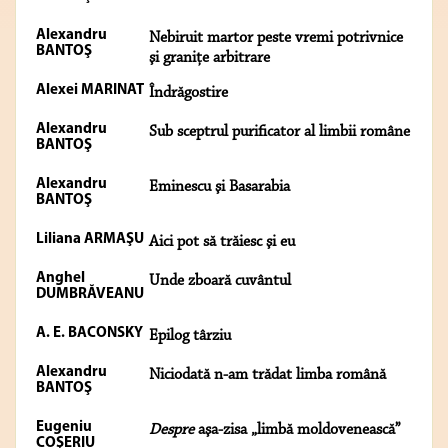
Alexandru
Nebiruit martor peste vremi potrivnice
BANTOŞ
şi graniţe arbitrare
Alexei MARINAT
Îndrăgostire
Alexandru
Sub sceptrul purificator al limbii române
BANTOŞ
Alexandru
Eminescu şi Basarabia
BANTOŞ
Liliana ARMAŞU
Aici pot să trăiesc şi eu
Anghel
Unde zboară cuvântul
DUMBRĂVEANU
A. E. BACONSKY
Epilog târziu
Alexandru
Niciodată n-am trădat limba română
BANTOŞ
Eugeniu
Despre
aşa-zisa „limbă moldovenească”
COŞERIU