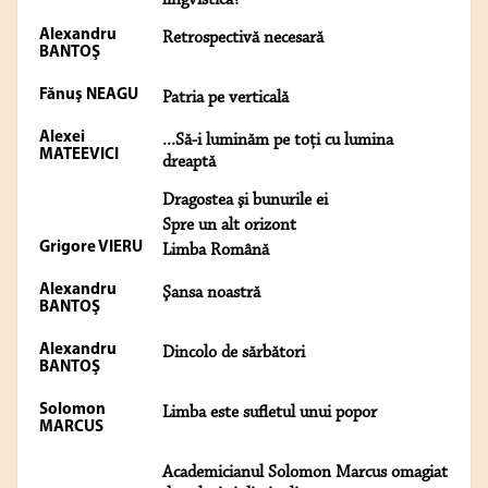
lingvistică?
Alexandru
Retrospectivă necesară
BANTOŞ
Fănuş NEAGU
Patria pe verticală
Alexei
...Să-i luminăm pe toţi cu lumina
MATEEVICI
dreaptă
Dragostea şi bunurile ei
Spre un alt orizont
Grigore VIERU
Limba Română
Alexandru
Şansa noastră
BANTOŞ
Alexandru
Dincolo de sărbători
BANTOŞ
Solomon
Limba este sufletul unui popor
MARCUS
Academicianul Solomon Marcus omagiat