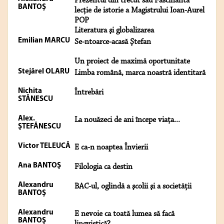
Prezentul din trecut sau Fascinanta
BANTOŞ
lecție de istorie a Magistrului Ioan-Aurel
POP
Literatura şi globalizarea
Emilian MARCU
Se-ntoarce-acasă Ştefan
Un proiect de maximă oportunitate
Stejărel OLARU
Limba română, marca noastră identitară
Nichita
Întrebări
STĂNESCU
Alex.
La nouăzeci de ani începe viaţa...
ŞTEFĂNESCU
Victor TELEUCĂ
E ca-n noaptea Învierii
Ana BANTOŞ
Filologia ca destin
Alexandru
BAC-ul, oglindă a şcolii şi a societăţii
BANTOŞ
Alexandru
E nevoie ca toată lumea să facă
BANTOŞ