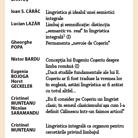
Ioan S. CÂRÂC
Lingvistica şi idealul unei semiotici
integrale
Lucian LAZĂR
Limbaj şi semnificaţie: distincţia
„
semantic
vs.
real
” în lingvistica
1
integrală
(I)
Gheorghe
Permanenta „nevoie de Coşeriu”
POPA
Nistor BARDU
Concepţia lui Eugeniu Coşeriu despre
limba română (I)
Eugenia
„Dacă studiile fundamentale ale lui E.
BOJOGA
Coşeriu ar fi fost traduse la vremea lor
Horst
în engleză, astăzi lingvistica ar fi arătat
GECKELER
cu totul altfel...
Cristinel
„Eu îl consider pe Coşeriu un lingvist
MUNTEANU
clasic
, în sensul
clasicismului
aşa cum l-a
Nicolae
definit Călinescu într-un faimos articol”
SARAMANDU
Cristinel
Lingvistica integrală ca
organon
pentru
MUNTEANU
cercetările privind limbajul