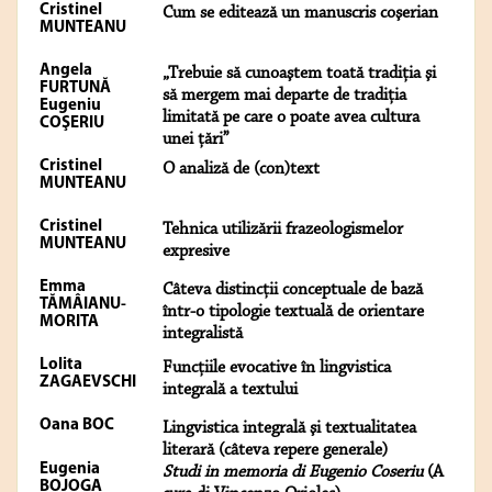
Cristinel
Cum se editează un manuscris coşerian
MUNTEANU
Angela
„Trebuie să cunoaştem toată tradiţia şi
FURTUNĂ
să mergem mai departe de tradiţia
Eugeniu
limitată pe care o poate avea cultura
COŞERIU
unei ţări”
Cristinel
O analiză de (con)text
MUNTEANU
Cristinel
Tehnica utilizării frazeologismelor
MUNTEANU
expresive
Emma
Câteva distincţii conceptuale de bază
TĂMÂIANU-
într-o tipologie textuală de orientare
MORITA
integralistă
Lolita
Funcţiile evocative în lingvistica
ZAGAEVSCHI
integrală a textului
Oana BOC
Lingvistica integrală şi textualitatea
literară (câteva repere generale)
Eugenia
Studi in memoria di Eugenio Coseriu
(A
BOJOGA