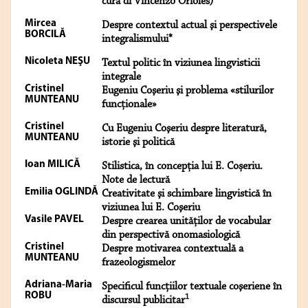
cura di Vincenzo Orioles)
Mircea
Despre contextul actual şi perspectivele
BORCILĂ
integralismului*
Nicoleta NEŞU
Textul politic în viziunea lingvisticii
integrale
Cristinel
Eugeniu Coşeriu şi problema «stilurilor
MUNTEANU
funcţionale»
Cristinel
Cu Eugeniu Coşeriu despre literatură,
MUNTEANU
istorie şi politică
Ioan MILICĂ
Stilistica, în concepția lui E. Coșeriu.
Note de lectură
Emilia OGLINDĂ
Creativitate şi schimbare lingvistică în
viziunea lui E. Coşeriu
Vasile PAVEL
Despre crearea unităţilor de vocabular
din perspectivă onomasiologică
Cristinel
Despre motivarea contextuală a
MUNTEANU
frazeologismelor
Adriana-Maria
Specificul funcţiilor textuale coşeriene în
ROBU
1
discursul publicitar