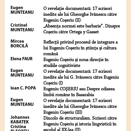
Eugen
O revelație documentară: 17 scrisori
MUNTEANU
inedite ale lui Gheorghe Ivănescu către
Eugeniu Coșeriu (II)
Cristinel
„Absenţa normei este barbarie”. Dinspre
MUNTEANU
Coșeriu către Ortega y Gasset
Mircea
Reflecții privind procesul de integrare a
BORCILĂ
lui Eugeniu Coșeriu în știința și cultura
română
Elena FAUR
Eugeniu Coșeriu și noua direcție în
studiile cognitiviste
Eugen
O revelație documentară: 17 scrisori
MUNTEANU
inedite ale lui G. Ivănescu către Eugeniu
Coșeriu (I)
Ioan C. POPA
Eugeniu COŞERIU sau Despre odiseea
limbii române în Basarabia
Eugen
O revelație documentară: 17 scrisori
MUNTEANU
inedite ale lui Gheorghe Ivănescu către
Eugeniu Coșeriu (III)
Johannes
Dincolo de structuralism. Scrisori către
KABATEK
Eugeniu Coşeriu şi istoria lingvisticii în
Cristina
secolul al XX-lea (II)