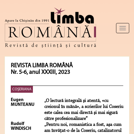
Toggl
naviga
REVISTA LIMBA ROMÂNĂ
Nr. 5-6, anul XXXIII, 2023
COŞERIANA
Eugen
„O lectură integrală şi atentă, «cu
MUNTEANU
creionul în mână», a scrierilor lui Coseriu
este calea cea mai directă şi mai sigură
către profesionalizare”
Rudolf
„Pentru noi, romanistica a fost, aşa cum
WINDISCH
am învăţat-o de la Coseriu, catalizatorul