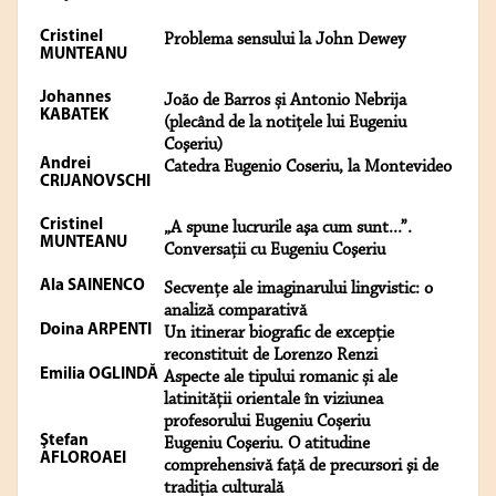
Cristinel
Problema sensului la John Dewey
MUNTEANU
Johannes
João de Barros și Antonio Nebrija
KABATEK
(plecând de la notiţele lui Eugeniu
Coşeriu)
Andrei
Catedra Eugenio Coseriu, la Montevideo
CRIJANOVSCHI
Cristinel
„A spune lucrurile aşa cum sunt...”.
MUNTEANU
Conversaţii cu Eugeniu Coşeriu
Ala SAINENCO
Secvențe ale imaginarului lingvistic: o
analiză comparativă
Doina ARPENTI
Un itinerar biografic de excepţie
reconstituit de Lorenzo Renzi
Emilia OGLINDĂ
Aspecte ale tipului romanic și ale
latinității orientale în viziunea
profesorului Eugeniu Coșeriu
Ştefan
Eugeniu Coşeriu. O atitudine
AFLOROAEI
comprehensivă faţă de precursori şi de
tradiţia culturală