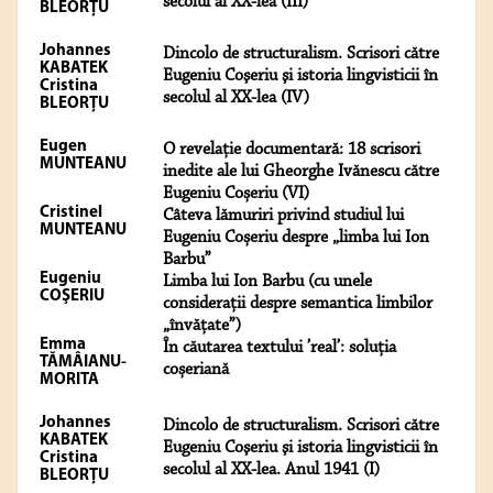
secolul al XX-lea (III)
BLEORȚU
Johannes
Dincolo de structuralism. Scrisori către
KABATEK
Eugeniu Coşeriu şi istoria lingvisticii în
Cristina
secolul al XX-lea (IV)
BLEORȚU
Eugen
O revelație documentară: 18 scrisori
MUNTEANU
inedite ale lui Gheorghe Ivănescu către
Eugeniu Coșeriu (VI)
Cristinel
Câteva lămuriri privind studiul lui
MUNTEANU
Eugeniu Coșeriu despre „limba lui Ion
Barbu”
Eugeniu
Limba lui Ion Barbu (cu unele
COŞERIU
considerații despre semantica limbilor
„învățate”)
Emma
În căutarea textului ’real’: soluția
TĂMÂIANU-
coșeriană
MORITA
Johannes
Dincolo de structuralism. Scrisori către
KABATEK
Eugeniu Coşeriu şi istoria lingvisticii în
Cristina
secolul al XX-lea. Anul 1941 (I)
BLEORȚU