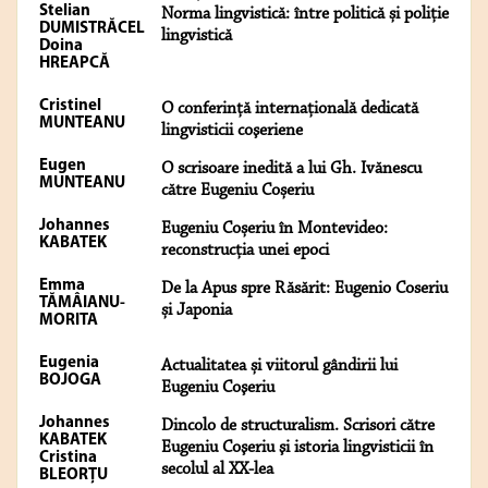
Stelian
Norma lingvistică: între politică și poliție
DUMISTRĂCEL
lingvistică
Doina
HREAPCĂ
Cristinel
O conferinţă internaţională dedicată
MUNTEANU
lingvisticii coşeriene
Eugen
O scrisoare inedită a lui Gh. Ivănescu
MUNTEANU
către Eugeniu Coșeriu
Johannes
Eugeniu Coșeriu în Montevideo:
KABATEK
reconstrucția unei epoci
Emma
De la Apus spre Răsărit: Eugenio Coseriu
TĂMÂIANU-
și Japonia
MORITA
Eugenia
Actualitatea și viitorul gândirii lui
BOJOGA
Eugeniu Coşeriu
Johannes
Dincolo de structuralism. Scrisori către
KABATEK
Eugeniu Coşeriu şi istoria lingvisticii în
Cristina
secolul al XX-lea
BLEORȚU