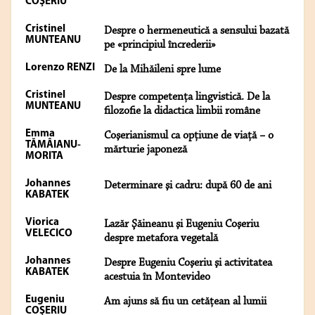
COŞERIU
Cristinel
Despre o hermeneutică a sensului bazată
MUNTEANU
pe «principiul încrederii»
Lorenzo RENZI
De la Mihăileni spre lume
Cristinel
Despre competenţa lingvistică. De la
MUNTEANU
filozofie la didactica limbii române
Emma
Coşerianismul ca opţiune de viaţă − o
TĂMÂIANU-
mărturie japoneză
MORITA
Johannes
Determinare şi cadru: după 60 de ani
KABATEK
Viorica
Lazăr Şăineanu şi Eugeniu Coşeriu
VELECICO
despre metafora vegetală
Johannes
Despre Eugeniu Coşeriu şi activitatea
KABATEK
acestuia în Montevideo
Eugeniu
Am ajuns să fiu un cetățean al lumii
COŞERIU