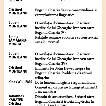
BLEORȚU
Cristinel
Eugeniu Coșeriu despre corectitudinea și
MUNTEANU
exemplaritatea lingvistică
Eugen
O revelație documentară: 17 scrisori
MUNTEANU
inedite ale lui Gheorghe Ivănescu către
Eugeniu Coșeriu (V)
Emma
Relațiile semnice evocative și construcția
TĂMÂIANU-
sensului textual
MORITA
Eugen
O revelație documentară: 17 scrisori
MUNTEANU
inedite ale lui Gheorghe Ivănescu către
Eugeniu Coșeriu (IV)
Cristinel
Influența lui John Dewey asupra lui
MUNTEANU
Eugeniu Coșeriu. Problema clasificării
științelor
Klaas WILLEMS
De la fenomenologie la responsabilitate.
Comentarii cu privire la Lingvistica lentă
– un manifest
Johannes
Dincolo de structuralism. Scrisori către
KABATEK
Eugeniu Coşeriu şi istoria lingvisticii în
Cristina