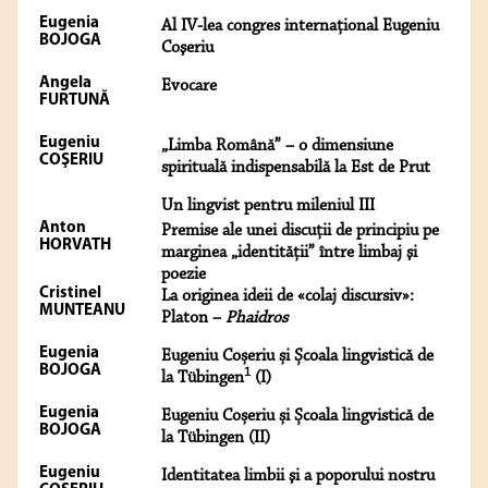
Eugenia
Al IV-lea congres internaţional Eugeniu
BOJOGA
Coşeriu
Angela
Evocare
FURTUNĂ
Eugeniu
„Limba Română” – o dimensiune
COŞERIU
spirituală indispensabilă la Est de Prut
Un lingvist pentru mileniul III
Anton
Premise ale unei discuţii de principiu pe
HORVATH
marginea „identităţii” între limbaj şi
poezie
Cristinel
La originea ideii de «colaj discursiv»:
MUNTEANU
Platon –
Phaidros
Eugenia
Eugeniu Coșeriu și Școala lingvistică de
BOJOGA
1
la Tübingen
(I)
Eugenia
Eugeniu Coșeriu și Școala lingvistică de
BOJOGA
la Tübingen (II)
Eugeniu
Identitatea limbii şi a poporului nostru