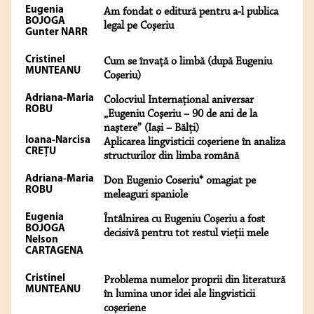
Eugenia
Am fondat o editură pentru a-l publica
BOJOGA
legal pe Coşeriu
Gunter NARR
Cristinel
Cum se învaţă o limbă (după Eugeniu
MUNTEANU
Coşeriu)
Adriana-Maria
Colocviul Internaţional aniversar
ROBU
„Eugeniu Coşeriu – 90 de ani de la
naştere” (Iaşi – Bălţi)
Ioana-Narcisa
Aplicarea lingvisticii coşeriene în analiza
CREŢU
structurilor din limba română
Adriana-Maria
Don Eugenio Coseriu* omagiat pe
ROBU
meleaguri spaniole
Eugenia
Întâlnirea cu Eugeniu Coşeriu a fost
BOJOGA
decisivă pentru tot restul vieţii mele
Nelson
CARTAGENA
Cristinel
Problema numelor proprii din literatură
MUNTEANU
în lumina unor idei ale lingvisticii
coşeriene