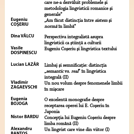
care ne-a dezvăluit problemele şi
metodologia lingvisticii romanice şi
generale”
Eugeniu
„Am făcut distincţia între
sistem
şi
COŞERIU
normă
în limbă”
Dina VÂLCU
Perspectiva integralistă asupra
lingvisticii ca ştiinţă a culturii
Vasile
Eugeniu Coşeriu şi lingvistica textului
DOSPINESCU
Lucian LAZĂR
Limbaj şi semnificaţie: distincţia
„
semantic
vs.
real
” în lingvistica
integrală (II)
Vladimir
Un nou volum despre fenomenele limbii
ZAGAEVSCHI
în mişcare
Eugenia
O excelentă monografie despre
BOJOGA
receptarea operei lui E. Coşeriu în
Japonia
Nistor BARDU
Concepţia lui Eugeniu Coşeriu despre
limba română (II)
Alexandru
Un lingvist care vine din viitor (I)
BANTOŞ