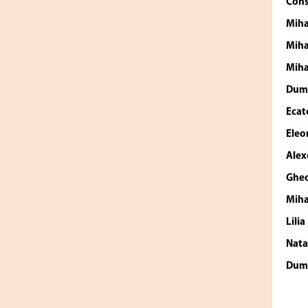
Cons
Miha
Miha
Miha
Dum
Ecat
Eleo
Alex
Gheo
Miha
Lili
Nata
Dum