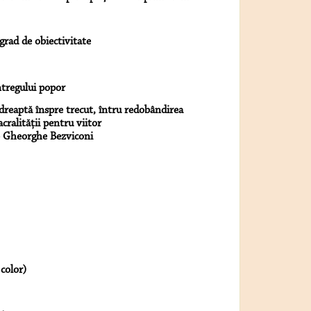
grad de obiectivitate
întregului popor
ndreaptă înspre trecut, întru redobândirea
acralităţii pentru viitor
 – Gheorghe Bezviconi
color)