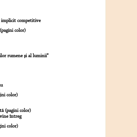
i implicit competitive
(pagini color)
ilor rumene şi al luminii”
ău
ini color)
ă (pagini color)
vine întreg
ni color)