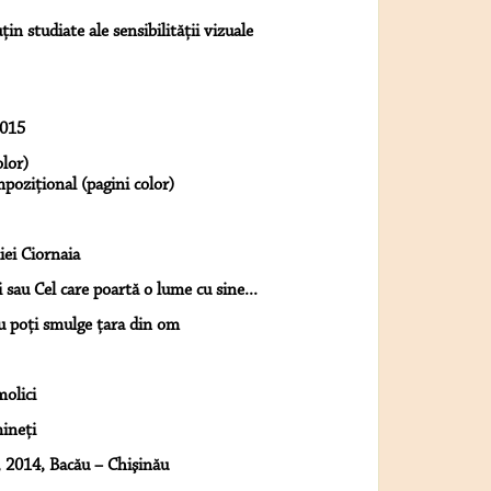
in studiate ale sensibilităţii vizuale
2015
olor)
poziţional (pagini color)
iei Ciornaia
sau Cel care poartă o lume cu sine...
nu poți smulge țara din om
molici
ineţi
, 2014, Bacău – Chişinău