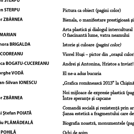
en STERPU
en STERPU
Pictura ca obiect (pagini color)
or ZBÂRNEA
Bienala, o manifestare prestigioasă ş
Arta plastică şi dialogul intercultural 
 MARIAN
O fascinantă lume, vatra neamului
nora BRIGALDA
Istorie şi culoare
(pagini color)
a CODREANU
Viorel Huşi – pictor din „oraşul culor
rica BOGATU-CUCEREANU
Andrei şi Antonina, Hristos a înviat!
orghe VODĂ
El ne-a adus bucuria
an-Silvan IONESCU
„Grafica românească 2013” la Chişin
Noi mijloace de expresie plastică (pag
or ZBÂRNEA
Între speranţe şi capcane
Comandă socială şi rezistenţă prin art
i Ştefan POIATĂ
Şansa estetică a fragmentului care de
giu PLĂMĂDEALĂ
Biografia noastră, monumentele (pagi
 POHILĂ
Ochi de şoim