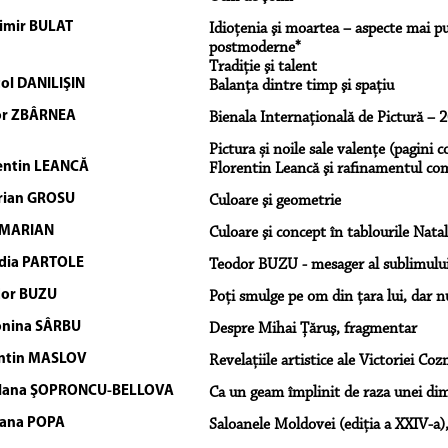
imir BULAT
Idioţenia şi moartea – aspecte mai puţ
postmoderne*
Tradiţie şi talent
ol DANILIŞIN
Balanţa dintre timp şi spaţiu
or ZBÂRNEA
Bienala Internaţională de Pictură – 
Pictura și noile sale valențe (pagini c
entin LEANCĂ
Florentin Leancă şi rafinamentul com
rian GROSU
Culoare şi geometrie
 MARIAN
Culoare şi concept în tablourile Natal
dia PARTOLE
Teodor BUZU - mesager al sublimului 
or BUZU
Poți smulge pe om din țara lui, dar 
nina SÂRBU
Despre Mihai Ţăruş, fragmentar
ntin MASLOV
Revelațiile artistice ale Victoriei Coz
tlana ŞOPRONCU-BELLOVA
Ca un geam împlinit de raza unei dim
ana POPA
Saloanele Moldovei (ediţia a XXIV-a)