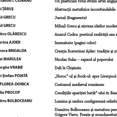
tantin I. CIOBANU
Un plastician total străin artei angaja
i ŢĂRUŞ
Abstracţii metafizice inconfundabile
il GRECU
Jurnal (fragmente)
il GRECU
Mihail Grecu şi sinteza ideilor moder
itru OLĂRESCU
Anatol Codru: poeticul realităţii sau r
erina AJDER
Imensitate (pagini color)
nora BRIGALDA
Creaţia Ecaterinei Ajder: tradiţie şi
ei MARULEA
Nicolae Sulac – rapsod al poporului
rghe VRABIE
Dali la Chişinău
i Ştefan POIATĂ
„Noroc”-ul şi Rock-ul: spre Liverpool
a FLOREA-DONICA
Costumul medieval românesc
lia PROCOP
Condiţiile apariţiei batik*-ului în Bas
itru BOLBOCEANU
Lumina şi umbra configurează relieful
Dumitru Bolboceanu şi metafora perso
Grigore Vieru. Poezie şi mundaneitate