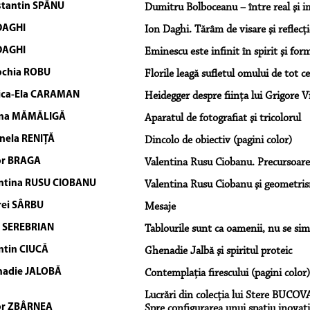
tantin SPÂNU
Dumitru Bolboceanu – între real şi i
DAGHI
Ion Daghi. Tărâm de visare şi reflecţi
DAGHI
Eminescu este infinit în spirit şi for
chia ROBU
Florile leagă sufletul omului de tot c
ica-Ela CARAMAN
Heidegger despre fiinţa lui Grigore V
ana MĂMĂLIGĂ
Aparatul de fotografiat şi tricolorul
nela RENIŢĂ
Dincolo de obiectiv (pagini color)
or BRAGA
Valentina Rusu Ciobanu. Precursoare
ntina RUSU CIOBANU
Valentina Rusu Ciobanu şi geometrism
ei SÂRBU
Mesaje
 SEREBRIAN
Tablourile sunt ca oamenii, nu se si
ntin CIUCĂ
Ghenadie Jalbă şi spiritul proteic
adie JALOBĂ
Contemplaţia firescului (pagini color)
Lucrări din colecţia lui Stere BUCOVA
or ZBÂRNEA
Spre configurarea unui spaţiu inovativ