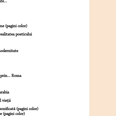
te...
ne (pagini color)
ealitatea poeticului
 modernitate
 prin... Roma
arabia
 vieţii
nificată (pagini color)
 (pagini color)