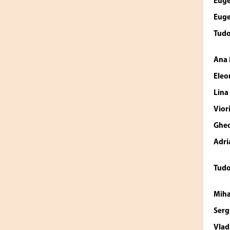
Eug
Eug
Tud
Ana
Eleo
Lin
Vio
Ghe
Adri
Tud
Miha
Ser
Vlad