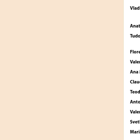
Vlad
Anat
Tud
Flor
Vale
Ana
Clau
Teod
Anto
Vale
Sve
Mari