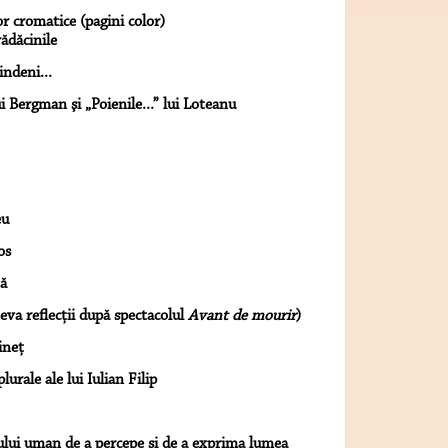
r cromatice (pagini color)
ădăcinile
indeni...
i Bergman şi „Poienile...” lui Loteanu
eu
os
ţă
teva reflecţii după spectacolul
Avant de mourir
)
ineţ
lurale ale lui Iulian Filip
tului uman de a percepe şi de a exprima lumea