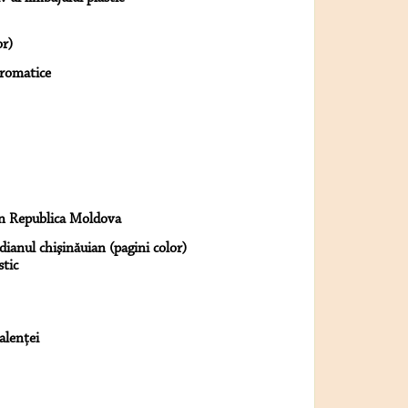
or)
cromatice
in Republica Moldova
dianul chişinăuian (pagini color)
stic
alenţei