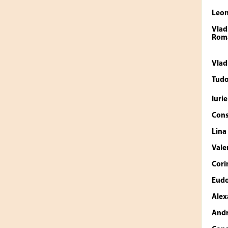
Leo
Vlad
Roma
Vlad
Tud
Iuri
Cons
Lin
Vale
Cori
Eudo
Alex
Andr