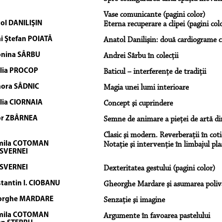
Vase comunicante (pagini color)
ol DANILIŞIN
Eterna recuperare a clipei (pagini col
i Ştefan POIATĂ
Anatol Danilişin: două cardiograme 
nina SÂRBU
Andrei Sârbu în colecții
lia PROCOP
Baticul – interferenţe de tradiţii
ora SÂDNIC
Magia unei lumi interioare
lia CIORNAIA
Concept şi cuprindere
or ZBÂRNEA
Semne de animare a pieţei de artă d
Clasic şi modern. Reverberaţii în coti
mila COTOMAN
Notaţie şi intervenţie în limbajul pla
 SVERNEI
 SVERNEI
Dexteritatea gestului (pagini color)
tantin I. CIOBANU
Gheorghe Mardare şi asumarea poliv
orghe MARDARE
Senzaţie şi imagine
mila COTOMAN
Argumente în favoarea pastelului