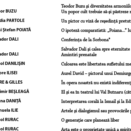
Teodor Buzu şi diversitatea armoniilo
or BUZU
Un popor cult trebuie să-şi păstreze r
dia PARTOLE
Un pictor cu viză de reşedinţă pretut
i Ştefan POIATĂ
O ipoteză comparatistă: „Poiana...” lu
ador DALI
Conferinţa de la Sorbona*
Salvador Dali şi calea spre eternitate
ador DALI
Amintiri prenatale
ol DANILIŞIN
Culoarea este libertatea sufletului m
re ILISEI
Aurel David – pictorul unui Demiurg
RE & GILLES
În opera noastră nu există indiferen
imir BEŞLEAGĂ
El şi ea în teatrul lui Val Butnaru (câ
ana DANIŢĂ
Interpretarea corală la Ismail şi la Ed
uela ILIE
Artele şi dialogismul sau provocările p
ol RURAC
O generaţie care planează liber
ol RURAC
Arta este o proprietate unică a spiri