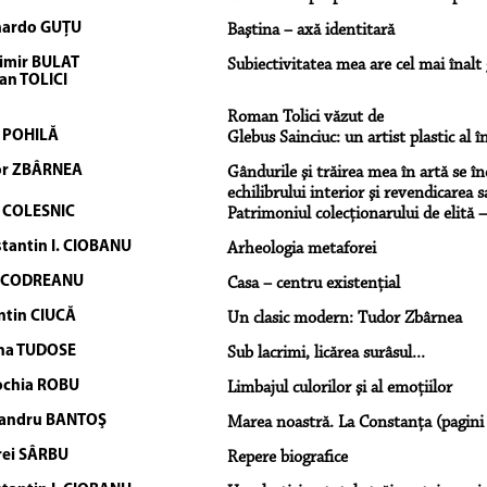
nardo GUŢU
Baştina – axă identitară
imir BULAT
Subiectivitatea mea are cel mai înalt 
n TOLICI
Roman Tolici văzut de
 POHILĂ
Glebus Sainciuc: un artist plastic al 
or ZBÂRNEA
Gândurile şi trăirea mea în artă se î
echilibrului interior şi revendicarea s
e COLESNIC
Patrimoniul colecţionarului de elită
tantin I. CIOBANU
Arheologia metaforei
a CODREANU
Casa – centru existenţial
ntin CIUCĂ
Un clasic modern: Tudor Zbârnea
na TUDOSE
Sub lacrimi, licărea surâsul...
chia ROBU
Limbajul culorilor şi al emoţiilor
andru BANTOŞ
Marea noastră. La Constanţa (pagini 
ei SÂRBU
Repere biografice