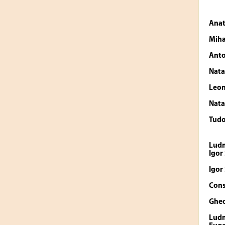
Anat
Miha
Anto
Nata
Leon
Nata
Tud
Lud
Igor
Igor
Cons
Ghe
Lud