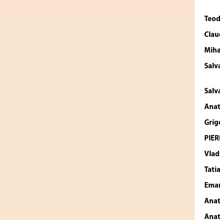
Teod
Clau
Miha
Salv
Salv
Anat
Grigo
PIER
Vlad
Tati
Eman
Anat
Anat