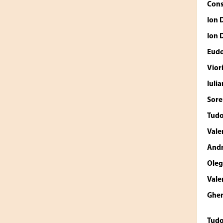
Cons
Ion 
Ion 
Eudo
Vior
Iuli
Sore
Tud
Vale
Andr
Oleg
Vale
Ghen
Tud