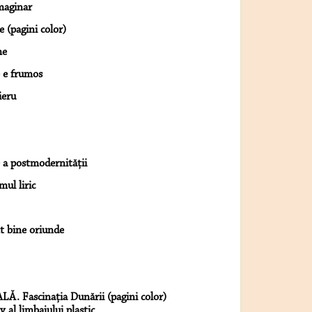
maginar
e (pagini color)
me
e e frumos
ieru
 a postmodernităţii
ul liric
mt bine oriunde
LĂ. Fascinaţia Dunării (pagini color)
 al limbajului plastic