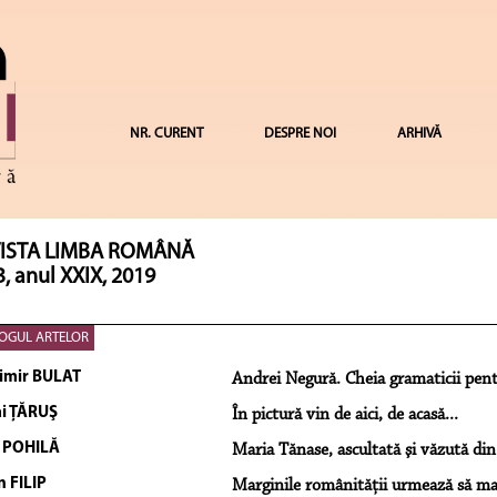
NR. CURENT
DESPRE NOI
ARHIVĂ
ISTA LIMBA ROMÂNĂ
3, anul XXIX, 2019
OGUL ARTELOR
imir BULAT
Andrei Negură. Cheia gramaticii pentr
i ŢĂRUŞ
În pictură vin de aici, de acasă...
 POHILĂ
Maria Tănase, ascultată şi văzută din
n FILIP
Marginile românităţii urmează să mai 