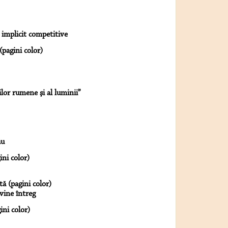
i implicit competitive
(pagini color)
ilor rumene şi al luminii”
ău
ini color)
ă (pagini color)
vine întreg
ni color)