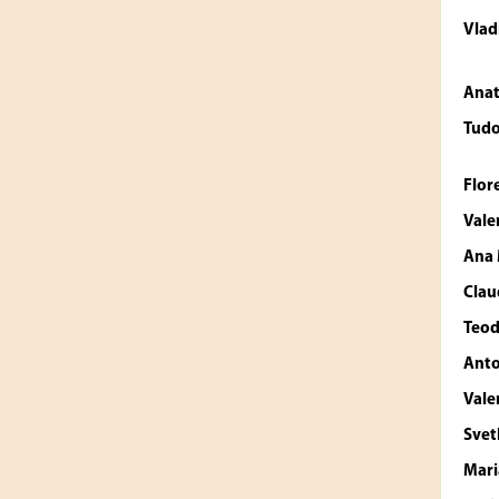
Vlad
Anat
Tud
Flor
Vale
Ana
Clau
Teod
Anto
Vale
Sve
Mari