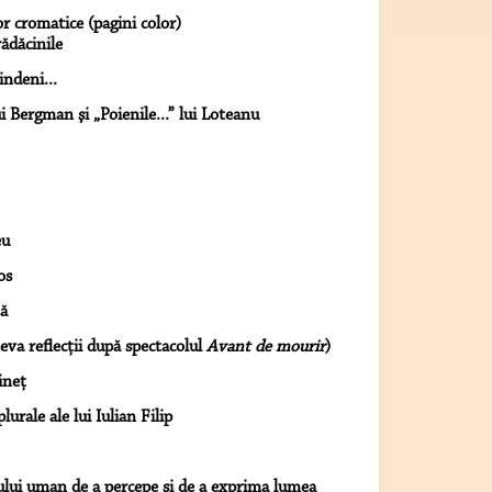
r cromatice (pagini color)
ădăcinile
indeni...
i Bergman şi „Poienile...” lui Loteanu
eu
os
ţă
teva reflecţii după spectacolul
Avant de mourir
)
ineţ
lurale ale lui Iulian Filip
tului uman de a percepe şi de a exprima lumea