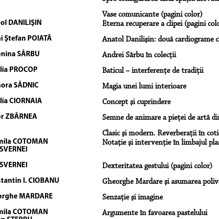
Vase comunicante (pagini color)
ol DANILIŞIN
Eterna recuperare a clipei (pagini col
i Ştefan POIATĂ
Anatol Danilişin: două cardiograme 
nina SÂRBU
Andrei Sârbu în colecții
lia PROCOP
Baticul – interferenţe de tradiţii
ora SÂDNIC
Magia unei lumi interioare
lia CIORNAIA
Concept şi cuprindere
or ZBÂRNEA
Semne de animare a pieţei de artă d
Clasic şi modern. Reverberaţii în coti
mila COTOMAN
Notaţie şi intervenţie în limbajul pla
 SVERNEI
 SVERNEI
Dexteritatea gestului (pagini color)
tantin I. CIOBANU
Gheorghe Mardare şi asumarea poliv
orghe MARDARE
Senzaţie şi imagine
mila COTOMAN
Argumente în favoarea pastelului