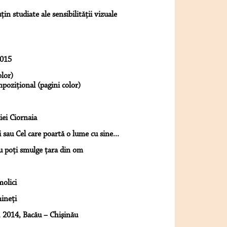
in studiate ale sensibilităţii vizuale
2015
olor)
poziţional (pagini color)
iei Ciornaia
sau Cel care poartă o lume cu sine...
nu poți smulge țara din om
molici
ineţi
, 2014, Bacău – Chişinău