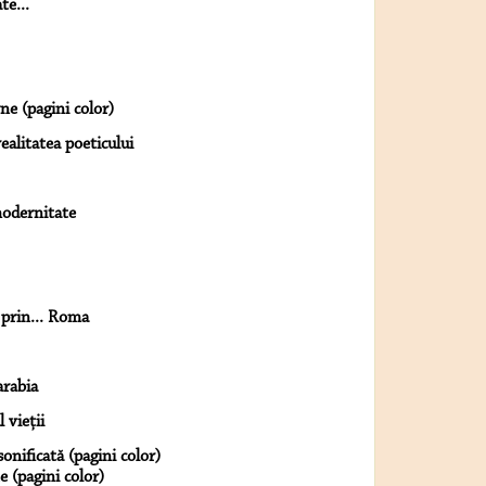
te...
ne (pagini color)
ealitatea poeticului
 modernitate
 prin... Roma
arabia
 vieţii
nificată (pagini color)
 (pagini color)