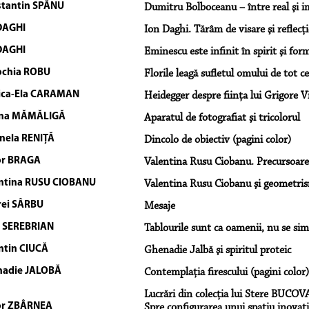
tantin SPÂNU
Dumitru Bolboceanu – între real şi i
DAGHI
Ion Daghi. Tărâm de visare şi reflecţi
DAGHI
Eminescu este infinit în spirit şi for
chia ROBU
Florile leagă sufletul omului de tot c
ica-Ela CARAMAN
Heidegger despre fiinţa lui Grigore V
ana MĂMĂLIGĂ
Aparatul de fotografiat şi tricolorul
nela RENIŢĂ
Dincolo de obiectiv (pagini color)
or BRAGA
Valentina Rusu Ciobanu. Precursoare
ntina RUSU CIOBANU
Valentina Rusu Ciobanu şi geometrism
ei SÂRBU
Mesaje
 SEREBRIAN
Tablourile sunt ca oamenii, nu se si
ntin CIUCĂ
Ghenadie Jalbă şi spiritul proteic
adie JALOBĂ
Contemplaţia firescului (pagini color)
Lucrări din colecţia lui Stere BUCOVA
or ZBÂRNEA
Spre configurarea unui spaţiu inovativ