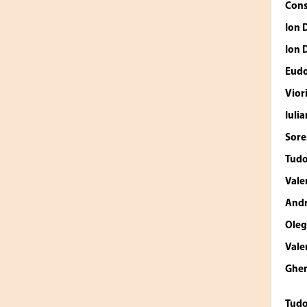
Cons
Ion 
Ion 
Eudo
Vior
Iuli
Sore
Tud
Vale
Andr
Oleg
Vale
Ghen
Tud