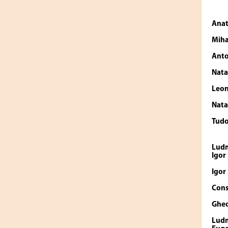
Anat
Miha
Anto
Nata
Leon
Nata
Tud
Lud
Igor
Igor
Cons
Ghe
Lud