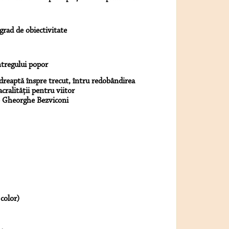
grad de obiectivitate
întregului popor
ndreaptă înspre trecut, întru redobândirea
acralităţii pentru viitor
 – Gheorghe Bezviconi
color)