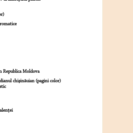
or)
cromatice
in Republica Moldova
dianul chişinăuian (pagini color)
stic
alenţei