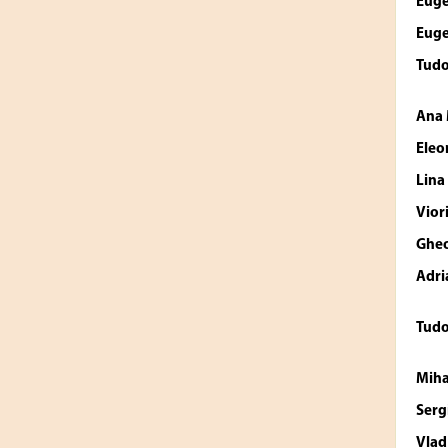
Eug
Eug
Tud
Ana
Eleo
Lin
Vio
Ghe
Adri
Tud
Miha
Ser
Vlad