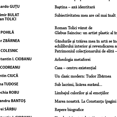
nardo GUŢU
Baştina – axă identitară
imir BULAT
Subiectivitatea mea are cel mai înalt 
n TOLICI
Roman Tolici văzut de
 POHILĂ
Glebus Sainciuc: un artist plastic al 
or ZBÂRNEA
Gândurile şi trăirea mea în artă se î
echilibrului interior şi revendicarea s
e COLESNIC
Patrimoniul colecţionarului de elită
tantin I. CIOBANU
Arheologia metaforei
a CODREANU
Casa – centru existenţial
ntin CIUCĂ
Un clasic modern: Tudor Zbârnea
na TUDOSE
Sub lacrimi, licărea surâsul...
chia ROBU
Limbajul culorilor şi al emoţiilor
andru BANTOŞ
Marea noastră. La Constanţa (pagini 
ei SÂRBU
Repere biografice