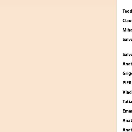
Teod
Clau
Miha
Salv
Salv
Anat
Grigo
PIER
Vlad
Tati
Eman
Anat
Anat