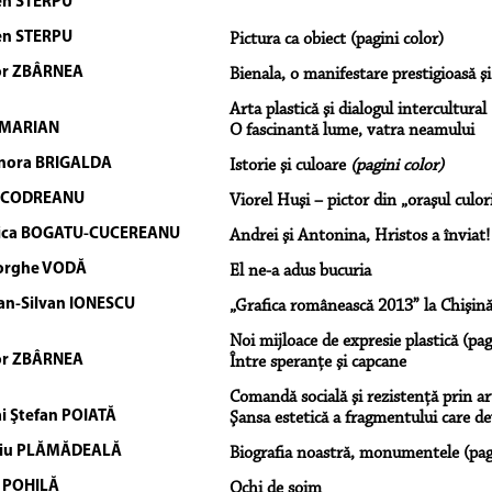
en STERPU
en STERPU
Pictura ca obiect (pagini color)
or ZBÂRNEA
Bienala, o manifestare prestigioasă ş
Arta plastică şi dialogul intercultural 
 MARIAN
O fascinantă lume, vatra neamului
nora BRIGALDA
Istorie şi culoare
(pagini color)
a CODREANU
Viorel Huşi – pictor din „oraşul culor
rica BOGATU-CUCEREANU
Andrei şi Antonina, Hristos a înviat!
orghe VODĂ
El ne-a adus bucuria
an-Silvan IONESCU
„Grafica românească 2013” la Chişin
Noi mijloace de expresie plastică (pag
or ZBÂRNEA
Între speranţe şi capcane
Comandă socială şi rezistenţă prin art
i Ştefan POIATĂ
Şansa estetică a fragmentului care de
giu PLĂMĂDEALĂ
Biografia noastră, monumentele (pagi
 POHILĂ
Ochi de şoim