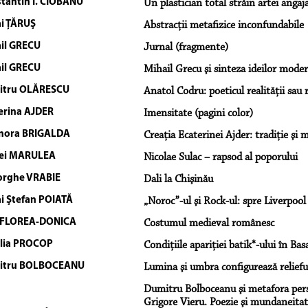
tantin I. CIOBANU
Un plastician total străin artei angaja
i ŢĂRUŞ
Abstracţii metafizice inconfundabile
il GRECU
Jurnal (fragmente)
il GRECU
Mihail Grecu şi sinteza ideilor moder
itru OLĂRESCU
Anatol Codru: poeticul realităţii sau r
erina AJDER
Imensitate (pagini color)
nora BRIGALDA
Creaţia Ecaterinei Ajder: tradiţie şi
ei MARULEA
Nicolae Sulac – rapsod al poporului
rghe VRABIE
Dali la Chişinău
i Ştefan POIATĂ
„Noroc”-ul şi Rock-ul: spre Liverpool
a FLOREA-DONICA
Costumul medieval românesc
lia PROCOP
Condiţiile apariţiei batik*-ului în Bas
itru BOLBOCEANU
Lumina şi umbra configurează relieful
Dumitru Bolboceanu şi metafora perso
Grigore Vieru. Poezie şi mundaneitate