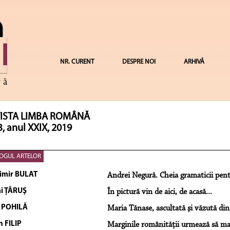
NR. CURENT
DESPRE NOI
ARHIVĂ
ISTA LIMBA ROMÂNĂ
3, anul XXIX, 2019
OGUL ARTELOR
imir BULAT
Andrei Negură. Cheia gramaticii pentr
i ŢĂRUŞ
În pictură vin de aici, de acasă...
 POHILĂ
Maria Tănase, ascultată şi văzută din
n FILIP
Marginile românităţii urmează să mai 