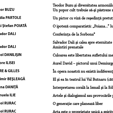
Teodor Buzu şi diversitatea armoniilo
or BUZU
Un popor cult trebuie să-şi păstreze r
dia PARTOLE
Un pictor cu viză de reşedinţă pretut
i Ştefan POIATĂ
O ipoteză comparatistă: „Poiana...” lu
ador DALI
Conferinţa de la Sorbona*
Salvador Dali şi calea spre eternitate
ador DALI
Amintiri prenatale
ol DANILIŞIN
Culoarea este libertatea sufletului m
re ILISEI
Aurel David – pictorul unui Demiurg
RE & GILLES
În opera noastră nu există indiferen
imir BEŞLEAGĂ
El şi ea în teatrul lui Val Butnaru (câ
ana DANIŢĂ
Interpretarea corală la Ismail şi la Ed
uela ILIE
Artele şi dialogismul sau provocările p
ol RURAC
O generaţie care planează liber
ol RURAC
Arta este o proprietate unică a spiri