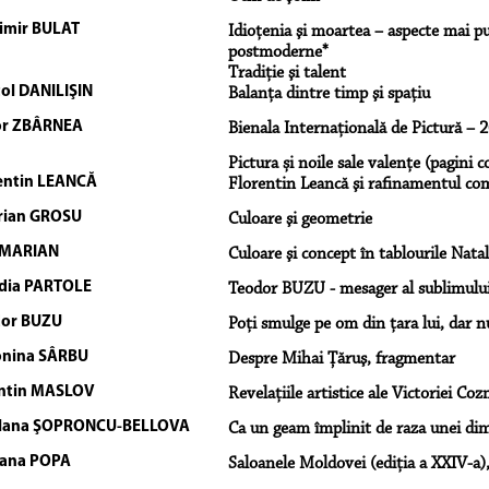
imir BULAT
Idioţenia şi moartea – aspecte mai puţ
postmoderne*
Tradiţie şi talent
ol DANILIŞIN
Balanţa dintre timp şi spaţiu
or ZBÂRNEA
Bienala Internaţională de Pictură – 
Pictura și noile sale valențe (pagini c
entin LEANCĂ
Florentin Leancă şi rafinamentul com
rian GROSU
Culoare şi geometrie
 MARIAN
Culoare şi concept în tablourile Natal
dia PARTOLE
Teodor BUZU - mesager al sublimului 
or BUZU
Poți smulge pe om din țara lui, dar 
nina SÂRBU
Despre Mihai Ţăruş, fragmentar
ntin MASLOV
Revelațiile artistice ale Victoriei Coz
tlana ŞOPRONCU-BELLOVA
Ca un geam împlinit de raza unei dim
ana POPA
Saloanele Moldovei (ediţia a XXIV-a)