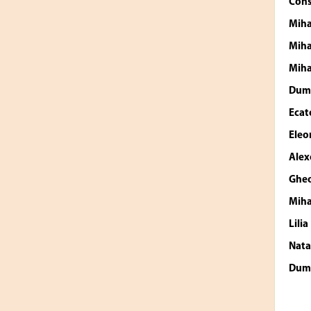
Cons
Miha
Miha
Miha
Dum
Ecat
Eleo
Alex
Gheo
Miha
Lili
Nata
Dum