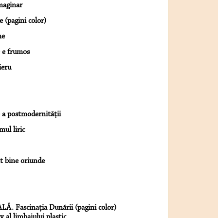
maginar
e (pagini color)
me
e e frumos
ieru
 a postmodernităţii
ul liric
mt bine oriunde
LĂ. Fascinaţia Dunării (pagini color)
 al limbajului plastic