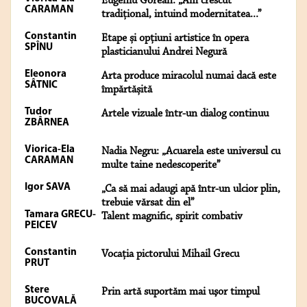
Eugeniu Gorean: „Am crescut
CARAMAN
tradițional, intuind modernitatea...”
Constantin
Etape și opțiuni artistice în opera
SPÎNU
plasticianului Andrei Negură
Eleonora
Arta produce miracolul numai dacă este
SÂTNIC
împărtășită
Tudor
Artele vizuale într-un dialog continuu
ZBÂRNEA
Viorica-Ela
Nadia Negru: „Acuarela este universul cu
CARAMAN
multe taine nedescoperite”
Igor SAVA
„Ca să mai adaugi apă într-un ulcior plin,
trebuie vărsat din el”
Tamara GRECU-
Talent magnific, spirit combativ
PEICEV
Constantin
Vocaţia pictorului Mihail Grecu
PRUT
Stere
Prin artă suportăm mai uşor timpul
BUCOVALĂ