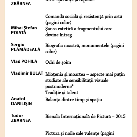
Între speranţe şi capcane
ZBÂRNEA
Comandă socială şi rezistenţă prin artă
(pagini color)
Mihai Ştefan
Şansa estetică a fragmentului care
POIATĂ
devine întreg
Sergiu
Biografia noastră, monumentele (pagini
PLĂMĂDEALĂ
color)
Vlad POHILĂ
Ochi de şoim
Vladimir BULAT
Idioţenia şi moartea – aspecte mai puţin
studiate ale sensibilităţii vizuale
postmoderne*
Tradiţie şi talent
Anatol
Balanţa dintre timp şi spaţiu
DANILIŞIN
Tudor
Bienala Internaţională de Pictură – 2015
ZBÂRNEA
Pictura și noile sale valențe (pagini