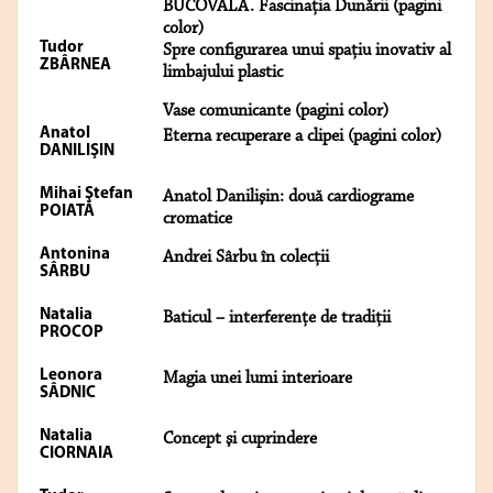
BUCOVALĂ. Fascinaţia Dunării (pagini
color)
Tudor
Spre configurarea unui spaţiu inovativ al
ZBÂRNEA
limbajului plastic
Vase comunicante (pagini color)
Anatol
Eterna recuperare a clipei (pagini color)
DANILIŞIN
Mihai Ştefan
Anatol Danilişin: două cardiograme
POIATĂ
cromatice
Antonina
Andrei Sârbu în colecții
SÂRBU
Natalia
Baticul – interferenţe de tradiţii
PROCOP
Leonora
Magia unei lumi interioare
SÂDNIC
Natalia
Concept şi cuprindere
CIORNAIA