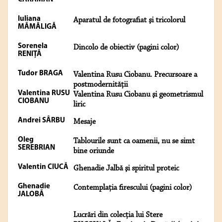
Iuliana
Aparatul de fotografiat şi tricolorul
MĂMĂLIGĂ
Sorenela
Dincolo de obiectiv (pagini color)
RENIŢĂ
Tudor BRAGA
Valentina Rusu Ciobanu. Precursoare a
postmodernităţii
Valentina RUSU
Valentina Rusu Ciobanu şi geometrismul
CIOBANU
liric
Andrei SÂRBU
Mesaje
Oleg
Tablourile sunt ca oamenii, nu se simt
SEREBRIAN
bine oriunde
Valentin CIUCĂ
Ghenadie Jalbă şi spiritul proteic
Ghenadie
Contemplaţia firescului (pagini color)
JALOBĂ
Lucrări din colecţia lui Stere