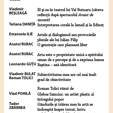
Vladimir
El şi ea în teatrul lui Val Butnaru (câteva
BEŞLEAGĂ
reflecţii după spectacolul
Avant de
mourir
)
Tatiana DANIŢĂ
Interpretarea corală la Ismail şi la Edineţ
Emanuela ILIE
Artele şi dialogismul sau provocările
plurale ale lui Iulian Filip
Anatol RURAC
O generaţie care planează liber
Anatol RURAC
Arta este o proprietate unică a spiritului
uman de a percepe şi de a exprima lumea
Leonardo GUŢU
Baştina – axă identitară
Vladimir BULAT
Subiectivitatea mea are cel mai înalt
Roman TOLICI
grad de obiectivitate
Roman Tolici văzut de
Vlad POHILĂ
Glebus Sainciuc: un artist plastic al
întregului popor
Tudor
Gândurile şi trăirea mea în artă se
ZBÂRNEA
îndreaptă înspre trecut, întru