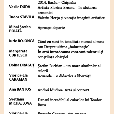
2014, Bacău – Chişinău
Vasile DUDA
Artista Florina Breazu – în căutarea
armoniei
Tudor STĂVILĂ
Valeriu Herța și vocația imaginii artistice
Mihai Ştefan
Aproape departe
POIATĂ
Iurie BOJONCĂ
Când eu sunt în totalitate numai al meu
sau Despre ultima „halucinație”
Margareta
În artă întotdeauna contează talentul și
CURTESCU
conștiința obârșiei
Doina DRĂGUŢ
Ștefan Luchian – un mare simfonist al
culorii
Viorica-Ela
Acuarela… o didactică a libertății
CARAMAN
Ana BANTOŞ
Andrei Mudrea. Artă și context
Svetlana
Dansul incredibil al culorilor lui Teodor
MICHAJLOVA
Buzu
Viorica-Ela