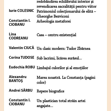
redobândirea echilibrului interior şi
revendicarea sacralităţii pentru viitor
Iurie COLESNIC
Patrimoniul colecţionarului de elită –
Gheorghe Bezviconi
Constantin I.
Arheologia metaforei
CIOBANU
Lina
Casa – centru existenţial
CODREANU
Valentin CIUCĂ
Un clasic modern: Tudor Zbârnea
Corina TUDOSE
Sub lacrimi, licărea surâsul...
Eudochia ROBU
Limbajul culorilor şi al emoţiilor
Alexandru
Marea noastră. La Constanţa (pagini
BANTOŞ
color)
Andrei SÂRBU
Repere biografice
Constantin I.
Un plastician total străin artei
CIOBANU
angajate...