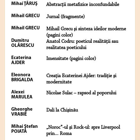
Mihai ŢĂRUŞ
Abstracţii metafizice inconfundabile
Mihail GRECU
Jurnal (fragmente)
Mihail GRECU
Mihail Grecu şi sinteza ideilor moderne
(pagini color)
Dumitru
Anatol Codru: poeticul realităţii sau
OLĂRESCU
realitatea poeticului
Ecaterina
Imensitate (pagini color)
AJDER
Eleonora
Creaţia Ecaterinei Ajder: tradiţie şi
BRIGALDA
modernitate
Alexei
Nicolae Sulac – rapsod al poporului
MARULEA
Gheorghe
Dali la Chişinău
VRABIE
Mihai Ştefan
„Noroc”-ul şi Rock-ul: spre Liverpool
POIATĂ
prin... Roma