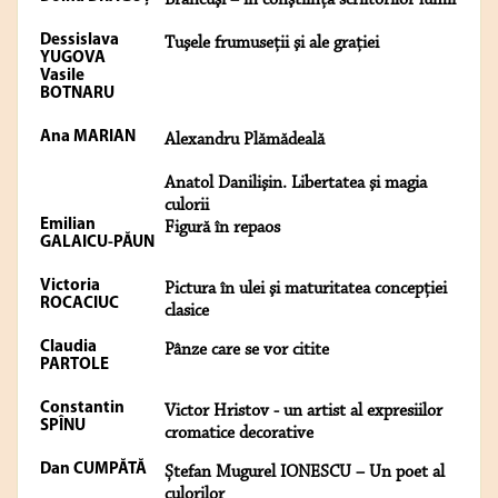
Brâncuşi – în conştiinţa scriitorilor lumii
Dessislava
Tuşele frumuseţii şi ale graţiei
YUGOVA
Vasile
BOTNARU
Ana MARIAN
Alexandru Plămădeală
Anatol Danilişin. Libertatea şi magia
culorii
Emilian
Figură în repaos
GALAICU-PĂUN
Victoria
Pictura în ulei şi maturitatea concepţiei
ROCACIUC
clasice
Claudia
Pânze care se vor citite
PARTOLE
Constantin
Victor Hristov - un artist al expresiilor
SPÎNU
cromatice decorative
Dan CUMPĂTĂ
Ștefan Mugurel IONESCU – Un poet al
culorilor