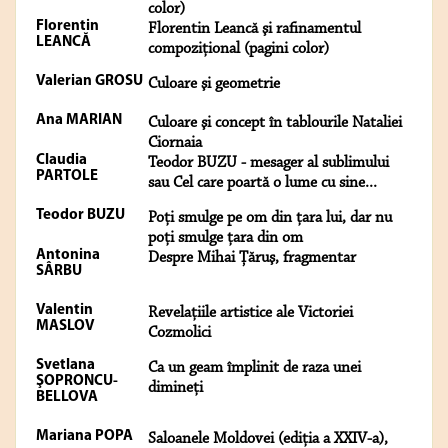
color)
Florentin
Florentin Leancă şi rafinamentul
LEANCĂ
compoziţional (pagini color)
Valerian GROSU
Culoare şi geometrie
Ana MARIAN
Culoare şi concept în tablourile Nataliei
Ciornaia
Claudia
Teodor BUZU - mesager al sublimului
PARTOLE
sau Cel care poartă o lume cu sine...
Teodor BUZU
Poți smulge pe om din țara lui, dar nu
poți smulge țara din om
Antonina
Despre Mihai Ţăruş, fragmentar
SÂRBU
Valentin
Revelațiile artistice ale Victoriei
MASLOV
Cozmolici
Svetlana
Ca un geam împlinit de raza unei
ŞOPRONCU-
dimineţi
BELLOVA
Mariana POPA
Saloanele Moldovei (ediţia a XXIV-a),