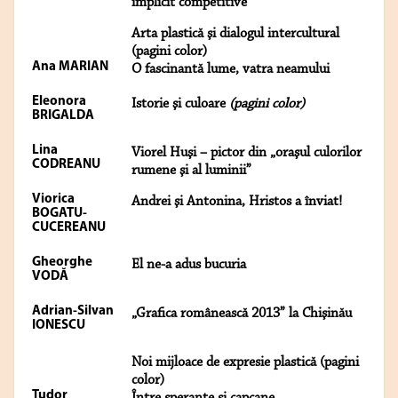
implicit competitive
Arta plastică şi dialogul intercultural
(pagini color)
Ana MARIAN
O fascinantă lume, vatra neamului
Eleonora
Istorie şi culoare
(pagini color)
BRIGALDA
Lina
Viorel Huşi – pictor din „oraşul culorilor
CODREANU
rumene şi al luminii”
Viorica
Andrei şi Antonina, Hristos a înviat!
BOGATU-
CUCEREANU
Gheorghe
El ne-a adus bucuria
VODĂ
Adrian-Silvan
„Grafica românească 2013” la Chişinău
IONESCU
Noi mijloace de expresie plastică (pagini
color)
Tudor