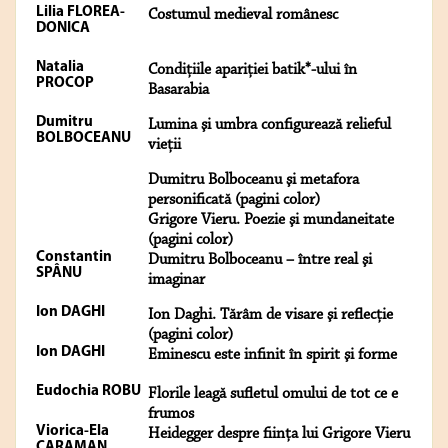
Lilia FLOREA-
Costumul medieval românesc
DONICA
Natalia
Condiţiile apariţiei batik*-ului în
PROCOP
Basarabia
Dumitru
Lumina şi umbra configurează relieful
BOLBOCEANU
vieţii
Dumitru Bolboceanu şi metafora
personificată (pagini color)
Grigore Vieru. Poezie şi mundaneitate
(pagini color)
Constantin
Dumitru Bolboceanu – între real şi
SPÂNU
imaginar
Ion DAGHI
Ion Daghi. Tărâm de visare şi reflecţie
(pagini color)
Ion DAGHI
Eminescu este infinit în spirit şi forme
Eudochia ROBU
Florile leagă sufletul omului de tot ce e
frumos
Viorica-Ela
Heidegger despre fiinţa lui Grigore Vieru
CARAMAN