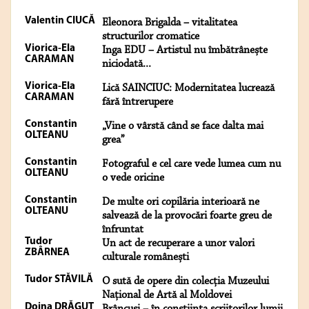
Valentin CIUCĂ
Eleonora Brigalda – vitalitatea
structurilor cromatice
Viorica-Ela
Inga EDU – Artistul nu îmbătrânește
CARAMAN
niciodată...
Viorica-Ela
Lică SAINCIUC: Modernitatea lucrează
CARAMAN
fără întrerupere
Constantin
„Vine o vârstă când se face dalta mai
OLTEANU
grea”
Constantin
Fotograful e cel care vede lumea cum nu
OLTEANU
o vede oricine
Constantin
De multe ori copilăria interioară ne
OLTEANU
salvează de la provocări foarte greu de
înfruntat
Tudor
Un act de recuperare a unor valori
ZBÂRNEA
culturale românești
Tudor STĂVILĂ
O sută de opere din colecția Muzeului
Național de Artă al Moldovei
Doina DRĂGUŢ