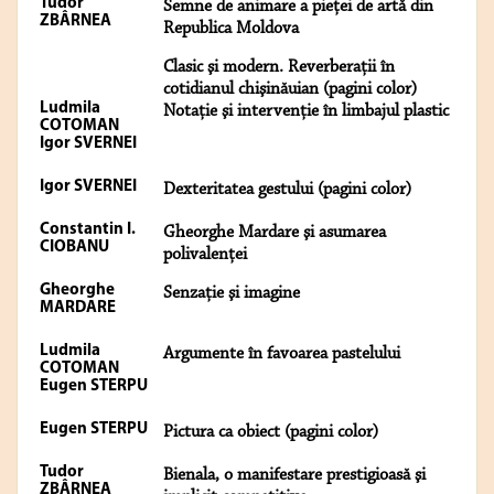
Tudor
Semne de animare a pieţei de artă din
ZBÂRNEA
Republica Moldova
Clasic şi modern. Reverberaţii în
cotidianul chişinăuian (pagini color)
Ludmila
Notaţie şi intervenţie în limbajul plastic
COTOMAN
Igor SVERNEI
Igor SVERNEI
Dexteritatea gestului (pagini color)
Constantin I.
Gheorghe Mardare şi asumarea
CIOBANU
polivalenţei
Gheorghe
Senzaţie şi imagine
MARDARE
Ludmila
Argumente în favoarea pastelului
COTOMAN
Eugen STERPU
Eugen STERPU
Pictura ca obiect (pagini color)
Tudor
Bienala, o manifestare prestigioasă şi
ZBÂRNEA