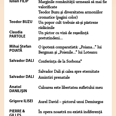
Iulian FILIP
Marginile românităţii urmează să mai fie
valorificate
Teodor Buzu şi diversitatea armoniilor
cromatice (pagini color)
Teodor BUZU
Un popor cult trebuie să-şi păstreze
rădăcinile
Claudia
Un pictor cu viză de reşedinţă
PARTOLE
pretutindeni...
Mihai Ştefan
O ipoteză comparatistă: „Poiana...” lui
POIATĂ
Bergman şi „Poienile...” lui Loteanu
Salvador DALI
Conferinţa de la Sorbona*
Salvador Dali şi calea spre eternitate
Salvador DALI
Amintiri prenatale
Anatol
Culoarea este libertatea sufletului meu
DANILIŞIN
Grigore ILISEI
Aurel David – pictorul unui Demiurgos
PIERRE &
În opera noastră nu există indiferenţă
GILLES