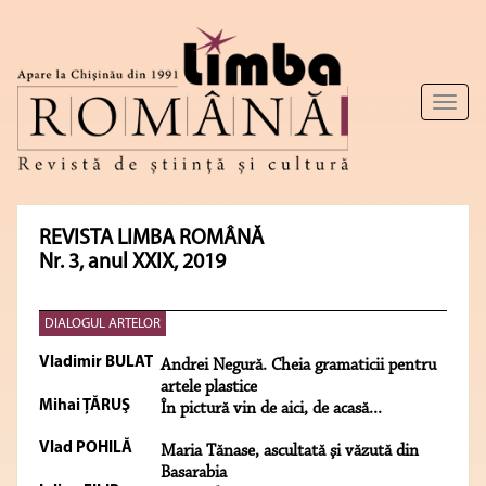
Toggl
naviga
REVISTA LIMBA ROMÂNĂ
Nr. 3, anul XXIX, 2019
DIALOGUL ARTELOR
Vladimir BULAT
Andrei Negură. Cheia gramaticii pentru
artele plastice
Mihai ŢĂRUŞ
În pictură vin de aici, de acasă...
Vlad POHILĂ
Maria Tănase, ascultată şi văzută din
Basarabia