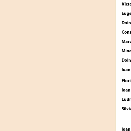
Vict
Euge
Doi
Cons
Marc
Mina
Doi
Ioan
Flor
Ioan
Ludm
Silv
Ioan