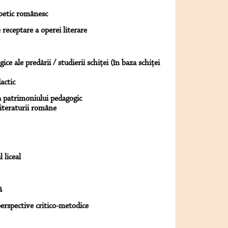
poetic românesc
 receptare a operei literare
ce ale predării / studierii schiţei (în baza schiţei
actic
a patrimoniului pedagogic
literaturii române
 liceal
ă
erspective critico-metodice