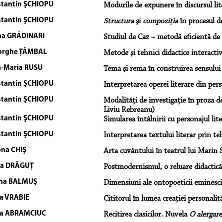
tantin ŞCHIOPU
Modurile de expunere în discursul lit
tantin ŞCHIOPU
Structura
şi
compoziţia
în procesul de
na GRĂDINARI
Studiul de Caz – metodă eficientă d
orghe ŢÂMBAL
Metode şi tehnici didactice interactiv
-Maria RUSU
Tema şi rema în construirea sensului
tantin ŞCHIOPU
Interpretarea operei literare din per
tantin ŞCHIOPU
Modalităţi de investigaţie în proza de
Liviu Rebreanu)
tantin ŞCHIOPU
Simularea întâlnirii cu personajul lit
tantin ŞCHIOPU
Interpretarea textului literar prin te
na CHIŞ
Arta cuvântului în teatrul lui Marin 
na DRĂGUŢ
Postmodernismul, o reluare didactică
ina BALMUŞ
Dimensiuni ale ontopoeticii eminesc
a VRABIE
Cititorul în lumea creaţiei personalită
ia ABRAMCIUC
Recitirea clasicilor. Nuvela
O alergare