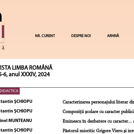
NR. CURENT
DESPRE NOI
ARHIVĂ
ISTA LIMBA ROMÂNĂ
5-6, anul XXXIV, 2024
DIDACTICA
tantin ŞCHIOPU
Caracterizarea personajului literar di
tantin ŞCHIOPU
Compoziţii şcolare cu caracter publici
tinel MUNTEANU
Eminescu în dezbatere cu caracter…
tantin ŞCHIOPU
Păstorul mioritic Grigore Vieru şi in