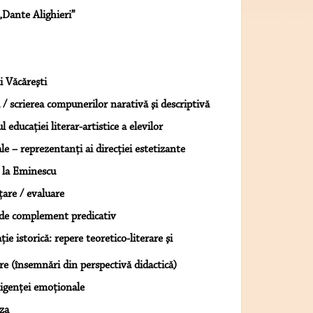
 „Dante Alighieri”
 Văcăreşti
 / scrierea compunerilor narativă şi descriptivă
 educaţiei literar-artistice a elevilor
e – reprezentanţi ai direcţiei estetizante
e la Eminescu
ţare / evaluare
c de complement predicativ
ie istorică: repere teoretico-literare şi
bire (însemnări din perspectivă didactică)
eligenţei emoţionale
eza