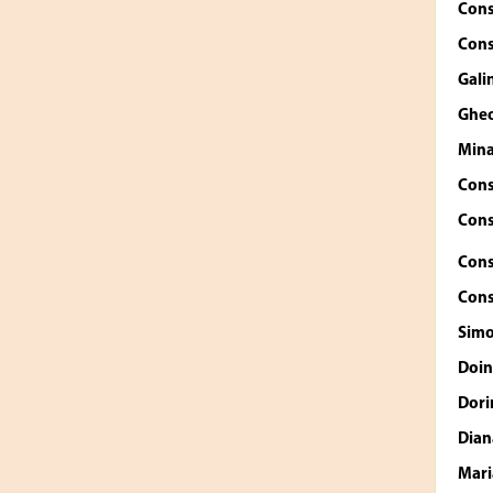
Cons
Cons
Gali
Ghe
Mina
Cons
Cons
Cons
Cons
Simo
Doi
Dor
Dian
Mar