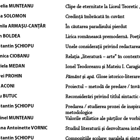
nelia MUNTEANU
Clipe de eternitate la Liceul Teoretic
isa SOLOMON
Credinţă îmbrăcată în cuvânt
mila ARMAŞU-CANŢÂR
În căutarea paradisului pierdut
an BOLDEA
Lirica românească premodernă. Poeţii
tantin ŞCHIOPU
Unele consideraţii privind redactarea
nica CIOBANU
Relaţia „literatură – arte” în contextul
iela MEDAN
Ionel Teodoreanu şi Mateiu I. Caragial
ei PROHIN
Pământ
şi
apă
. Glose istorico-literar
 ACONI
Proiectul – metodă de predare / învă
u BUTUC
Reconsiderări privind titlul sintacti
tantin ŞCHIOPU
Predarea / studierea prozei de inspiraţ
metodologice
tinel MUNTEANU
Valorile stilistice ale părţilor de vor
na Antoinette VORNIC
Studiul literaturii şi dezvoltarea int
tantin ŞCHIOPU
Compoziţiile şcolare: paralela şi sint