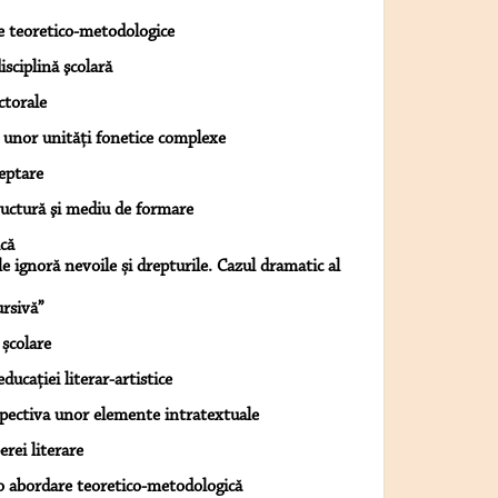
e teoretico-metodologice
isciplină şcolară
ctorale
 a unor unități fonetice complexe
eptare
ructură şi mediu de formare
că
le ignoră nevoile și drepturile. Cazul dramatic al
ursivă”
 școlare
ducaţiei literar-artistice
spectiva unor elemente intratextuale
erei literare
e: o abordare teoretico-metodologică