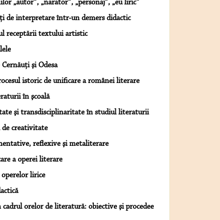
lor „autor”, „narator”, „personaj”, „eu liric”
ăţi de interpretare într-un demers didactic
l receptării textului artistic
lele
 Cernăuţi şi Odesa
ocesul istoric de unificare a românei literare
aturii în şcoală
tate şi transdisciplinaritate în studiul literaturii
 de creativitate
entative, reflexive şi metaliterare
care a operei literare
operelor lirice
actică
în cadrul orelor de literatură: obiective şi procedee