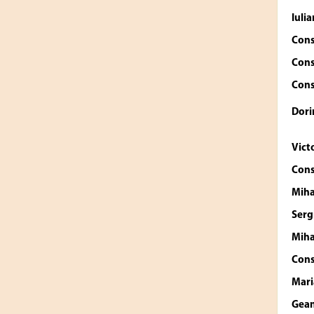
Iuli
Cons
Cons
Cons
Dor
Vict
Cons
Miha
Serg
Miha
Cons
Mar
Gean