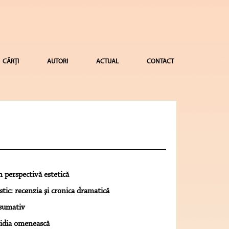
CĂRȚI
AUTORI
ACTUAL
CONTACT
n perspectivă estetică
stic: recenzia şi cronica dramatică
 sumativ
vidia omenească