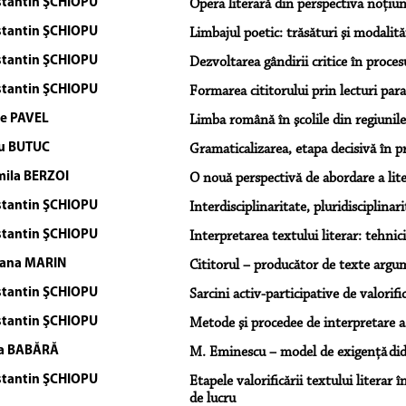
tantin ŞCHIOPU
Opera literară din perspectiva noţiuni
tantin ŞCHIOPU
Limbajul poetic: trăsături şi modalit
tantin ŞCHIOPU
Dezvoltarea gândirii critice în procesu
tantin ŞCHIOPU
Formarea cititorului prin lecturi para
le PAVEL
Limba română în şcolile din regiunile
u BUTUC
Gramaticalizarea, etapa decisivă în pr
ila BERZOI
O nouă perspectivă de abordare a liter
tantin ŞCHIOPU
Interdisciplinaritate, pluridisciplinari
tantin ŞCHIOPU
Interpretarea textului literar: tehnici
ana MARIN
Cititorul – producător de texte argum
tantin ŞCHIOPU
Sarcini activ-participative de valorifi
tantin ŞCHIOPU
Metode şi procedee de interpretare a 
ia BABĂRĂ
M. Eminescu – model de exigenţă did
tantin ŞCHIOPU
Etapele valorificării textului literar 
de lucru