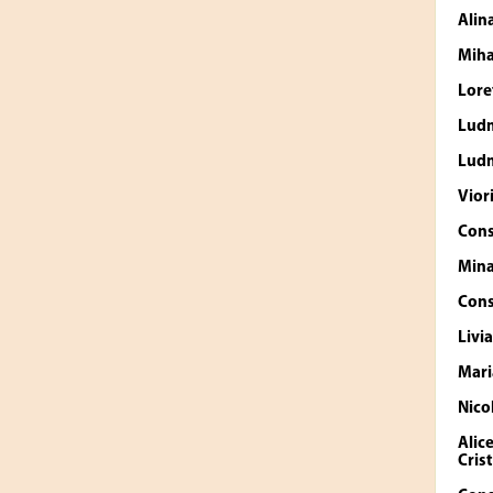
Alin
Miha
Lor
Lud
Ludm
Vior
Cons
Mina
Cons
Livi
Mari
Nico
Alic
Cris