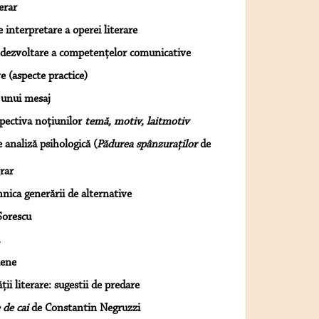
erar
 interpretare a operei literare
e dezvoltare a competenţelor comunicative
e (aspecte practice)
 unui mesaj
spectiva noţiunilor
temă, motiv, laitmotiv
 analiză psihologică (
Pădurea spânzuraţilor
de
erar
hnica generării de alternative
Sorescu
iene
ţii literare: sugestii de predare
 de cai
de Constantin Negruzzi