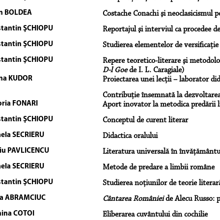
an BOLDEA
Costache Conachi şi neoclasicismul 
tantin ŞCHIOPU
Reportajul şi interviul ca procedee de
tantin ŞCHIOPU
Studierea elementelor de versificaţie
tantin ŞCHIOPU
Repere teoretico-literare şi metodologi
D-l Goe
de I. L. Caragiale)
ina KUDOR
Proiectarea unei lecţii – laborator did
Contribuţie însemnată la dezvoltare
oria FONARI
Aport inovator la metodica predării 
tantin ŞCHIOPU
Conceptul de curent literar
ela SECRIERU
Didactica oralului
iu PAVLICENCU
Literatura universală în învăţământul
ela SECRIERU
Metode de predare a limbii române
tantin ŞCHIOPU
Studierea noţiunilor de teorie literar
ia ABRAMCIUC
Cântarea României
de Alecu Russo: p
ina COTOI
Eliberarea cuvântului din cochilie