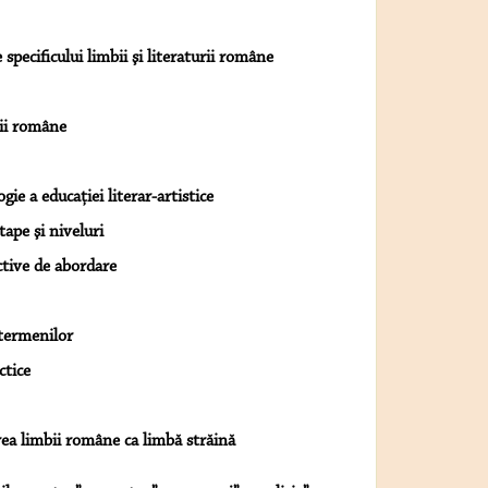
pecificului limbii şi literaturii române
rii române
ie a educaţiei literar-artistice
tape şi niveluri
tive de abordare
 termenilor
ctice
rea limbii române ca limbă străină