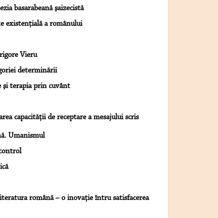
oezia basarabeană şaizecistă
te existenţială a românului
Grigore Vieru
goriei determinării
şi terapia prin cuvânt
rea capacităţii de receptare a mesajului scris
ână. Umanismul
control
ică
iteratura română – o inovaţie întru satisfacerea