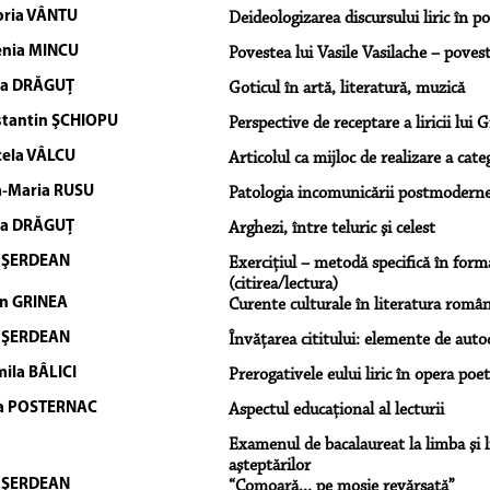
oria VÂNTU
Deideologizarea discursului liric în p
nia MINCU
Povestea lui Vasile Vasilache – poves
na DRĂGUŢ
Goticul în artă, literatură, muzică
tantin ŞCHIOPU
Perspective de receptare a liricii lui 
ela VÂLCU
Articolul ca mijloc de realizare a cate
-Maria RUSU
Patologia incomunicării postmoderne 
na DRĂGUŢ
Arghezi, între teluric şi celest
 ŞERDEAN
Exerciţiul – metodă specifică în forma
(citirea/lectura)
in GRINEA
Curente culturale în literatura rom
 ŞERDEAN
Învăţarea cititului: elemente de auto
ila BÂLICI
Prerogativele eului liric în opera poet
ia POSTERNAC
Aspectul educaţional al lecturii
Examenul de bacalaureat la limba şi l
aşteptărilor
 ŞERDEAN
“Comoară... pe moşie revărsată”