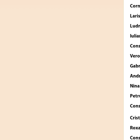
Cor
Lar
Lud
Iuli
Cons
Vero
Gabr
Andr
Nina
Petr
Cons
Cris
Roxa
Cons