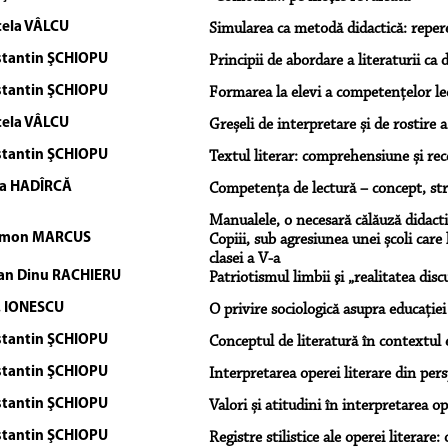
ela VÂLCU
Simularea ca metodă didactică: reper
tantin ŞCHIOPU
Principii de abordare a literaturii ca d
tantin ŞCHIOPU
Formarea la elevi a competențelor le
ela VÂLCU
Greșeli de interpretare și de rostire
tantin ŞCHIOPU
Textul literar: comprehensiune și rec
a HADÎRCĂ
Competenţa de lectură – concept, st
Manualele, o necesară călăuză didacti
omon MARCUS
Copiii, sub agresiunea unei școli care 
clasei a V-a
an Dinu RACHIERU
Patriotismul limbii şi „realitatea disc
I. IONESCU
O privire sociologică asupra educației
tantin ŞCHIOPU
Conceptul de literatură în contextul e
tantin ŞCHIOPU
Interpretarea operei literare din per
tantin ŞCHIOPU
Valori și atitudini în interpretarea op
tantin ŞCHIOPU
Registre stilistice ale operei literar