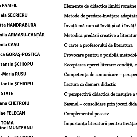
a PAMFIL
Elemente de didactica limbii române
ela SECRIERU
Metode de predare-învăţare adaptate s
etta HANDRABURA
Învaţă-mă cum să învăţ şi să-i învăţ!
mila ARMAŞU-CANŢÂR
Metodica predării creative a literatu
ila CAŞU
O carte a profesorului de literatură
ica GORAŞ-POSTICĂ
Provocare pentru o posibilă metodolog
tantin ŞCHIOPU
Receptarea operei literare: condiţii, e
-Maria RUSU
Competenţa de comunicare – perspec
tantin ŞCHIOPU
Lectura ca demers didactic
a STATE
O perspectivă didactică de însuşire a
ana CHETROIU
Basmul – consolidare prin jocuri dida
lae FELECAN
Complementul posesiv
e TOMA
Importanţa literaturii pentru învăţa
tinel MUNTEANU