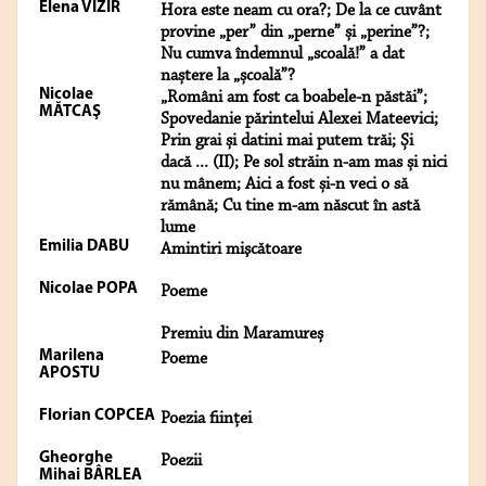
Elena VIZIR
Hora este neam cu ora?; De la ce cuvânt
provine „per” din „perne” și „perine”?;
Nu cumva îndemnul „scoală!” a dat
naștere la „școală”?
Nicolae
„Români am fost ca boabele-n păstăi”;
MĂTCAŞ
Spovedanie părintelui Alexei Mateevici;
Prin grai și datini mai putem trăi; Și
dacă ... (II); Pe sol străin n-am mas și nici
nu mânem; Aici a fost și-n veci o să
rămână; Cu tine m-am născut în astă
lume
Emilia DABU
Amintiri mişcătoare
Nicolae POPA
Poeme
Premiu din Maramureș
Marilena
Poeme
APOSTU
Florian COPCEA
Poezia ființei
Gheorghe
Poezii
Mihai BÂRLEA