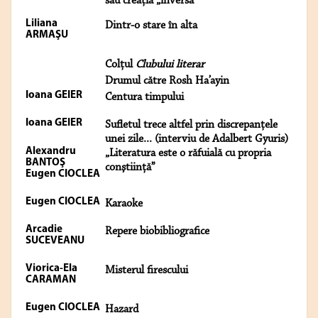
sau creaţia „inversă”
Liliana
Dintr-o stare în alta
ARMAŞU
Colţul
Clubului literar
Drumul către Rosh Ha’ayin
Ioana GEIER
Centura timpului
Ioana GEIER
Sufletul trece altfel prin discrepanţele
unei zile... (interviu de Adalbert Gyuris)
Alexandru
„Literatura este o răfuială cu propria
BANTOŞ
conştiinţă”
Eugen CIOCLEA
Eugen CIOCLEA
Karaoke
Arcadie
Repere biobibliografice
SUCEVEANU
Viorica-Ela
Misterul firescului
CARAMAN
Eugen CIOCLEA
Hazard