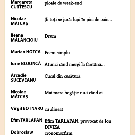
Margareta
ploaie de week-end
CURTESCU
Nicolae
Şi toţi se jură: lupi în piei de oaie...
MĂTCAŞ
Ileana
Drum
MĂLĂNCIOIU
Marian HOTCA
Poem simplu
Iurie BOJONCĂ
Atunci când mergi la fântână...
Arcadie
Cucul din cusătură
SUCEVEANU
Nicolae
Mai mare bogăţie nu-i când ai
MĂTCAŞ
Virgil BOTNARU
cu alineat
Efim TARLAPAN
Efim TARLAPAN, provocat de Ion
DIVIZA
Dobroslaw
cronomorfism