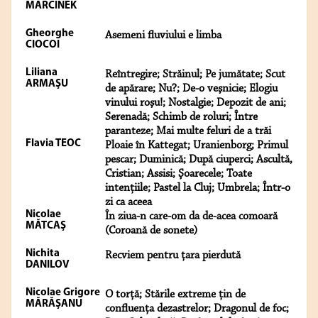
MARCINEK
Gheorghe
Asemeni fluviului e limba
CIOCOI
Liliana
Reîntregire; Străinul; Pe jumătate; Scut
ARMAŞU
de apărare; Nu?; De-o veşnicie; Elogiu
vinului roşu!; Nostalgie; Depozit de ani;
Serenadă; Schimb de roluri; Între
paranteze; Mai multe feluri de a trăi
Flavia TEOC
Ploaie în Kattegat; Uranienborg; Primul
pescar; Duminică; După ciuperci; Ascultă,
Cristian; Assisi; Şoarecele; Toate
intenţiile; Pastel la Cluj; Umbrela; Într-o
zi ca aceea
Nicolae
În ziua-n care-om da de-acea comoară
MĂTCAŞ
(Coroană de sonete)
Nichita
Recviem pentru țara pierdută
DANILOV
Nicolae Grigore
O torță; Stările extreme țin de
MĂRĂŞANU
confluența dezastrelor; Dragonul de foc;