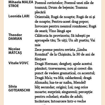
Mihaela MALEA
Poemul cuvintelor; Poemul unei zile de
STROE
toamnă; Drum de bejenie; Toamna
plecării
Leonida LARI
Orientală; Rugă de noapte; Rugă de zi și
de noapte; Pentru-acest drag popor;
Invocare pentru neamul românesc; Rugă
de seară; Vino lângă ape
Theodor
Călătoria în provizoriu; Să iubeşti pe
DAMIAN
aproapele tău; Te uiţi; Un alt pustiu; Vai
mie
Nicolae
Zece poeme pentru revista „Limba
MĂTCAŞ
Română” de la Chișinău, la 30 de ani de
ființare
Vitalie VOVC
Dragă Herman; dezgheţ; apele acestui
pământ; traversarea; nou şi corect din
punct de vedere gramatical, cu accentul;
Dragă Ma’a; va-Mă; caldarâmul; dragă
Ahmadu; lua-te-ar naiba, Mendel!
Silvia
bliț secundar; origini; Lui; neg orice
GOTEANSCHII
moarte; surpriză; singurenii; percepție
pentru ochelari; stadiu de adult;
încântare; întoarcere într-o veche