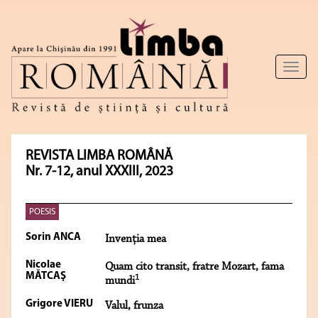
Toggl
naviga
REVISTA LIMBA ROMÂNĂ
Nr. 7-12, anul XXXIII, 2023
POESIS
Sorin ANCA
Invenţia mea
Nicolae
Quam cito transit, fratre Mozart, fama
MĂTCAŞ
1
mundi
Grigore VIERU
Valul, frunza