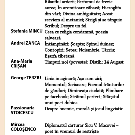
Răsuflul arderii; Parfumul de frezie
auree; În aromitoare zăbavă; Hieroglifa
din vârf; Divina ambiguitate; Acest
recviem al metaniei; Strigă și se tânguie
Scribul; Despre un fel
Ștefania MINCU
Ceea ce religia condamnă, poezia
salvează
Andrei ZANCA
Întâmpinări; Şoapte; Spinul duinez;
Contopiri; Setea; Noiembrie. Târziu;
Eşarfa tibetană
Ana-Maria
Timpuri noi (poveste); Distih; 14 August
CRIȘAN
George TERZIU
Linia imaginară; Aşa cum zici;
Momentul; Scrisoare; Poemul frânturilor
de gânduri; Dimineaţa ciudată; Plimbare
pe facebook; Străinul perfect; Sfârşitul
unui poet dubios
Passionaria
Despre boemie, morală şi jocul lingvistic
STOICESCU
Mircea
Diplomatul cărturar Sicu V. Macovei –
COLOŞENCO
poet în vremuri de restriște