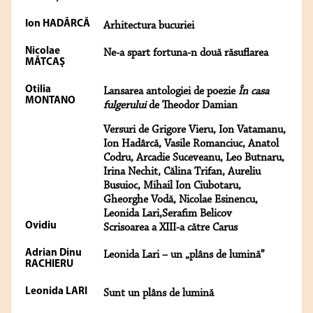
Ion HADÂRCĂ
Arhitectura bucuriei
Nicolae
Ne-a spart fortuna-n două răsuflarea
MĂTCAŞ
Otilia
Lansarea antologiei de poezie
În casa
MONTANO
fulgerului
de Theodor Damian
Versuri de Grigore Vieru, Ion Vatamanu,
Ion Hadârcă, Vasile Romanciuc, Anatol
Codru, Arcadie Suceveanu, Leo Butnaru,
Irina Nechit, Călina Trifan, Aureliu
Busuioc, Mihail Ion Ciubotaru,
Gheorghe Vodă, Nicolae Esinencu,
Leonida Lari,Serafim Belicov
Ovidiu
Scrisoarea a XIII-a către Carus
Adrian Dinu
Leonida Lari – un „plâns de lumină”
RACHIERU
Leonida LARI
Sunt un plâns de lumină