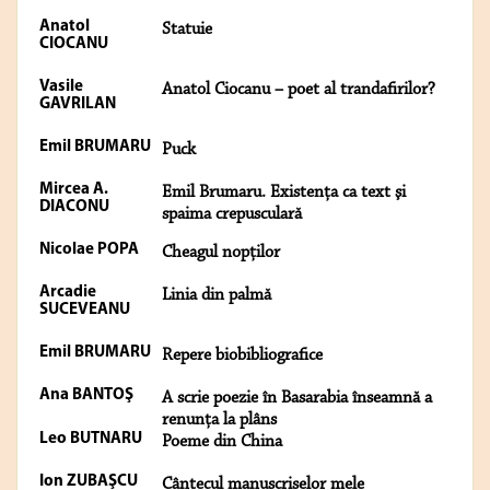
Anatol
Statuie
CIOCANU
Vasile
Anatol Ciocanu – poet al trandafirilor?
GAVRILAN
Emil BRUMARU
Puck
Mircea A.
Emil Brumaru. Existenţa ca text şi
DIACONU
spaima crepusculară
Nicolae POPA
Cheagul nopţilor
Arcadie
Linia din palmă
SUCEVEANU
Emil BRUMARU
Repere biobibliografice
Ana BANTOŞ
A scrie poezie în Basarabia înseamnă a
renunţa la plâns
Leo BUTNARU
Poeme din China
Ion ZUBAŞCU
Cântecul manuscriselor mele