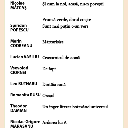
Nicolae
Şi cum la noi, acasă, nu-n poveşti
MĂTCAŞ
Frunză verde, dorul creşte
Spiridon
Sunt mai puţin c-un vers
POPESCU
Marin
Mărturisire
CODREANU
Lucian VASILIU
Ceasornicul de-acasă
Vsevolod
De fapt
CIORNEI
Leo BUTNARU
Dintâia rană
Romaniţa RUSU
Oraşul
Theodor
Un înger literar botezând universul
DAMIAN
Nicolae Grigore
Arderea lui A
MĂRĂŞANU