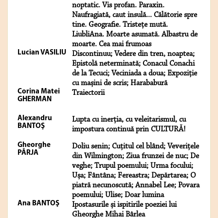
noptatic. Vis profan. Paraxin.
Naufragiată, caut insulă... Călătorie spre
tine. Geografie. Tristeţe mută.
LiubliAna. Moarte asumată. Albastru de
moarte. Cea mai frumoas
Lucian VASILIU
Discontinuu; Vedere din tren, noaptea;
Epistolă neterminată; Conacul Conachi
de la Tecuci; Veciniada a doua; Expoziție
cu mașini de scris; Harababură
Corina Matei
Traiectorii
GHERMAN
Alexandru
Lupta cu inerția, cu veleitarismul, cu
BANTOŞ
impostura continuă prin CULTURĂ!
Gheorghe
Doliu senin; Cuțitul cel blând; Veverițele
PÂRJA
din Wilmington; Ziua frunzei de nuc; De
veghe; Trupul poemului; Urma focului;
Ușa; Fântâna; Fereastra; Depărtarea; O
piatră necunoscută; Annabel Lee; Povara
poemului; Ulise; Doar lumina
Ana BANTOŞ
Ipostasurile și ispitirile poeziei lui
Gheorghe Mihai Bârlea