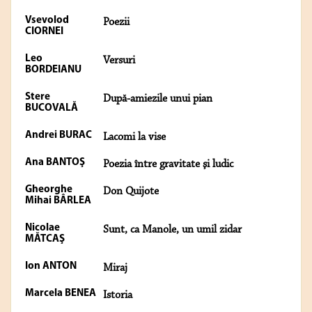
Vsevolod
Poezii
CIORNEI
Leo
Versuri
BORDEIANU
Stere
După-amiezile unui pian
BUCOVALĂ
Andrei BURAC
Lacomi la vise
Ana BANTOŞ
Poezia între gravitate şi ludic
Gheorghe
Don Quijote
Mihai BÂRLEA
Nicolae
Sunt, ca Manole, un umil zidar
MĂTCAŞ
Ion ANTON
Miraj
Marcela BENEA
Istoria