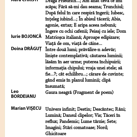
Aura CHRISTI
Dragă Friedrich...; Am aflat ceva ce îmi
scăpa; Fără să-mi dau seama; Trunchiul;
După felul în care respiră îngerii; Iubesc,
înțeleg iubind...; În abisul tăcerii; Abis,
agonie, extaz; E aripa aceea nebună;
Îngere cu ochi cafenii; Peisaj cu iele; Dom
Iurie BOJONCĂ
Matrioșca italiană; Aproape edipizare;
Viață de om, viață de câine...
Doina DRĂGUŢ
Între două lumi; prăvălire-n adevăr;
liniște contemplativă; căutarea luminii;
lăsăm în aer urme; puterea închipuirii;
informația chipului; vraja unei stele; să
fie...?; cât echilibru...; cărare de cuvinte;
gând emis în planul luminii; clipă
însumată;
Leo
Gaura neagră (Fragment de poem)
BORDEIANU
Marian VIȘECU
Univers infinit; Destin; Descântec; Răni;
Lumină; Dansul clipelor; Vis; Tăceri în
reflux; Pandemic; Lume târzie; Sete;
Imagini; Stări comatoase; Nord;
Ghicitoare