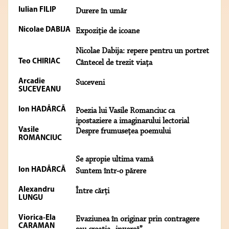
Iulian FILIP
Durere în umăr
Nicolae DABIJA
Expoziţie de icoane
Nicolae Dabija: repere pentru un portret
Teo CHIRIAC
Cântecel de trezit viaţa
Arcadie
Suceveni
SUCEVEANU
Ion HADÂRCĂ
Poezia lui Vasile Romanciuc ca
ipostaziere a imaginarului lectorial
Vasile
Despre frumuseţea poemului
ROMANCIUC
Se apropie ultima vamă
Ion HADÂRCĂ
Suntem într-o părere
Alexandru
Între cărţi
LUNGU
Viorica-Ela
Evaziunea în originar prin contragere
CARAMAN