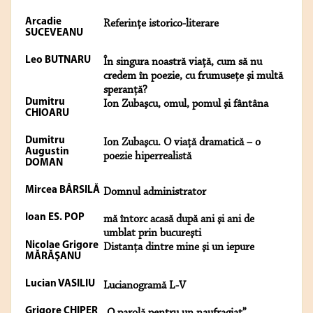
Arcadie
Referinţe istorico-literare
SUCEVEANU
Leo BUTNARU
În singura noastră viaţă, cum să nu
credem în poezie, cu frumuseţe şi multă
speranţă?
Dumitru
Ion Zubaşcu, omul, pomul şi fântâna
CHIOARU
Dumitru
Ion Zubaşcu. O viaţă dramatică – o
Augustin
poezie hiperrealistă
DOMAN
Mircea BÂRSILĂ
Domnul administrator
Ioan ES. POP
mă întorc acasă după ani şi ani de
umblat prin bucureşti
Nicolae Grigore
Distanţa dintre mine şi un iepure
MĂRĂŞANU
Lucian VASILIU
Lucianogramă L-V
Grigore CHIPER