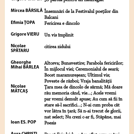
„O parolă pentru un naufragiat”
Mircea BÂRSILĂ
Însemnări de la Festivalul poeţilor din
Balcani
Efimia ŢOPA
Fericirea e dincolo
Grigore VIERU
Un vis împlinit
Nicolae
citirea zidului
SPĂTARU
Gheorghe
Altceva; Bunavestire; Parabola fericirilor;
Mihai BÂRLEA
În mijlocul viei; Ceremonialul de seară;
Bocet maramureșean; Ultimul vis;
Poveste de război; Vraja banalității
Nicolae
Țara mea de dincolo de sârmă; Mă doare
MĂTCAŞ
rău memoria când, vie...; Acele vremi
par vremi demult apuse; Au cum să fii în
stare să-l sacrifici...; N-ai cum proba cât
vor lătra în țară; Să n-ai trecut de glorii,
nat select; Nu crezi c-ar fi, Stăpâne, mai
Ioan ES. POP
Poesis