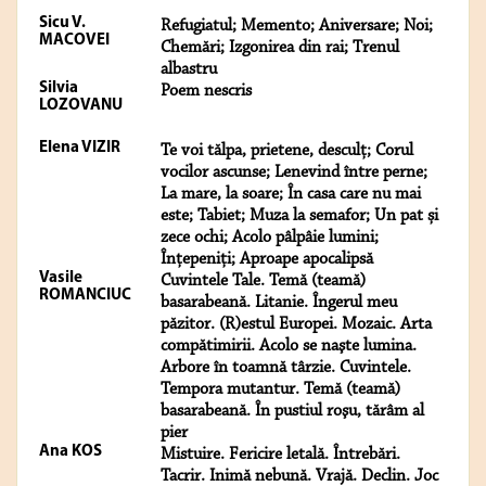
Sicu V.
Refugiatul; Memento; Aniversare; Noi;
MACOVEI
Chemări; Izgonirea din rai; Trenul
albastru
Silvia
Poem nescris
LOZOVANU
Elena VIZIR
Te voi tălpa, prietene, desculț; Corul
vocilor ascunse; Lenevind între perne;
La mare, la soare; În casa care nu mai
este; Tabiet; Muza la semafor; Un pat și
zece ochi; Acolo pâlpâie lumini;
Înțepeniți; Aproape apocalipsă
Vasile
Cuvintele Tale. Temă (teamă)
ROMANCIUC
basarabeană. Litanie. Îngerul meu
păzitor. (R)estul Europei. Mozaic. Arta
compătimirii. Acolo se naşte lumina.
Arbore în toamnă târzie. Cuvintele.
Tempora mutantur. Temă (teamă)
basarabeană. În pustiul roşu, tărâm al
pier
Ana KOS
Mistuire. Fericire letală. Întrebări.
Tacrir. Inimă nebună. Vrajă. Declin. Joc