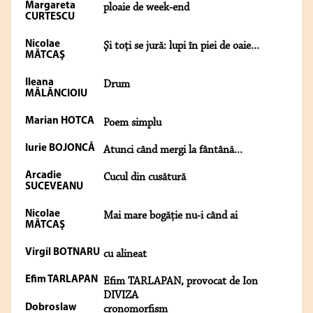
Margareta
ploaie de week-end
CURTESCU
Nicolae
Şi toţi se jură: lupi în piei de oaie...
MĂTCAŞ
Ileana
Drum
MĂLĂNCIOIU
Marian HOTCA
Poem simplu
Iurie BOJONCĂ
Atunci când mergi la fântână...
Arcadie
Cucul din cusătură
SUCEVEANU
Nicolae
Mai mare bogăţie nu-i când ai
MĂTCAŞ
Virgil BOTNARU
cu alineat
Efim TARLAPAN
Efim TARLAPAN, provocat de Ion
DIVIZA
Dobroslaw
cronomorfism