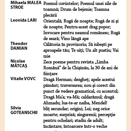
Mihaela MALEA
Poemul cuvintelor; Poemul unei zile de
STROE
toamnă; Drum de bejenie; Toamna
plecării
Leonida LARI
Orientală; Rugă de noapte; Rugă de zi și
de noapte; Pentru-acest drag popor;
Invocare pentru neamul românesc; Rugă
de seară; Vino lângă ape
Theodor
Călătoria în provizoriu; Să iubeşti pe
DAMIAN
aproapele tău; Te uiţi; Un alt pustiu; Vai
mie
Nicolae
Zece poeme pentru revista „Limba
MĂTCAŞ
Română” de la Chișinău, la 30 de ani de
ființare
Vitalie VOVC
Dragă Herman; dezgheţ; apele acestui
pământ; traversarea; nou şi corect din
punct de vedere gramatical, cu accentul;
Dragă Ma’a; va-Mă; caldarâmul; dragă
Ahmadu; lua-te-ar naiba, Mendel!
Silvia
bliț secundar; origini; Lui; neg orice
GOTEANSCHII
moarte; surpriză; singurenii; percepție
pentru ochelari; stadiu de adult;
încântare; întoarcere într-o veche