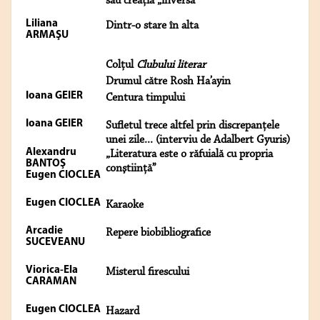
sau creaţia „inversă”
Liliana
Dintr-o stare în alta
ARMAŞU
Colţul
Clubului literar
Drumul către Rosh Ha’ayin
Ioana GEIER
Centura timpului
Ioana GEIER
Sufletul trece altfel prin discrepanţele
unei zile... (interviu de Adalbert Gyuris)
Alexandru
„Literatura este o răfuială cu propria
BANTOŞ
conştiinţă”
Eugen CIOCLEA
Eugen CIOCLEA
Karaoke
Arcadie
Repere biobibliografice
SUCEVEANU
Viorica-Ela
Misterul firescului
CARAMAN
Eugen CIOCLEA
Hazard