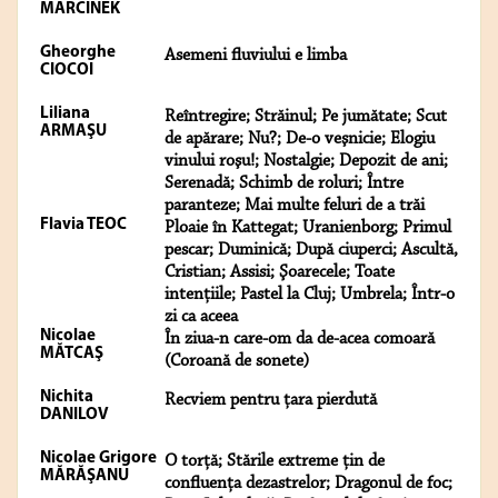
MARCINEK
Gheorghe
Asemeni fluviului e limba
CIOCOI
Liliana
Reîntregire; Străinul; Pe jumătate; Scut
ARMAŞU
de apărare; Nu?; De-o veşnicie; Elogiu
vinului roşu!; Nostalgie; Depozit de ani;
Serenadă; Schimb de roluri; Între
paranteze; Mai multe feluri de a trăi
Flavia TEOC
Ploaie în Kattegat; Uranienborg; Primul
pescar; Duminică; După ciuperci; Ascultă,
Cristian; Assisi; Şoarecele; Toate
intenţiile; Pastel la Cluj; Umbrela; Într-o
zi ca aceea
Nicolae
În ziua-n care-om da de-acea comoară
MĂTCAŞ
(Coroană de sonete)
Nichita
Recviem pentru țara pierdută
DANILOV
Nicolae Grigore
O torță; Stările extreme țin de
MĂRĂŞANU
confluența dezastrelor; Dragonul de foc;