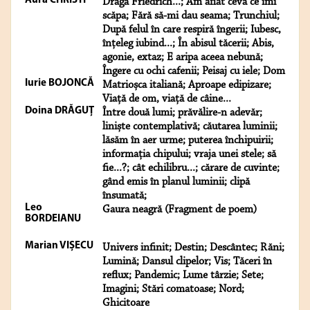
Aura CHRISTI
Dragă Friedrich...; Am aflat ceva ce îmi
scăpa; Fără să-mi dau seama; Trunchiul;
După felul în care respiră îngerii; Iubesc,
înțeleg iubind...; În abisul tăcerii; Abis,
agonie, extaz; E aripa aceea nebună;
Îngere cu ochi cafenii; Peisaj cu iele; Dom
Iurie BOJONCĂ
Matrioșca italiană; Aproape edipizare;
Viață de om, viață de câine...
Doina DRĂGUŢ
Între două lumi; prăvălire-n adevăr;
liniște contemplativă; căutarea luminii;
lăsăm în aer urme; puterea închipuirii;
informația chipului; vraja unei stele; să
fie...?; cât echilibru...; cărare de cuvinte;
gând emis în planul luminii; clipă
însumată;
Leo
Gaura neagră (Fragment de poem)
BORDEIANU
Marian VIȘECU
Univers infinit; Destin; Descântec; Răni;
Lumină; Dansul clipelor; Vis; Tăceri în
reflux; Pandemic; Lume târzie; Sete;
Imagini; Stări comatoase; Nord;
Ghicitoare