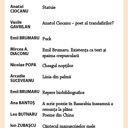
Anatol
Statuie
CIOCANU
Vasile
Anatol Ciocanu – poet al trandafirilor?
GAVRILAN
Emil BRUMARU
Puck
Mircea A.
Emil Brumaru. Existenţa ca text şi
DIACONU
spaima crepusculară
Nicolae POPA
Cheagul nopţilor
Arcadie
Linia din palmă
SUCEVEANU
Emil BRUMARU
Repere biobibliografice
Ana BANTOŞ
A scrie poezie în Basarabia înseamnă a
renunţa la plâns
Leo BUTNARU
Poeme din China
Ion ZUBAŞCU
Cântecul manuscriselor mele