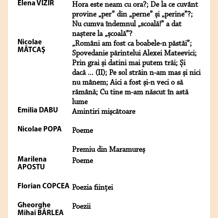
Elena VIZIR
Hora este neam cu ora?; De la ce cuvânt
provine „per” din „perne” și „perine”?;
Nu cumva îndemnul „scoală!” a dat
naștere la „școală”?
Nicolae
„Români am fost ca boabele-n păstăi”;
MĂTCAŞ
Spovedanie părintelui Alexei Mateevici;
Prin grai și datini mai putem trăi; Și
dacă ... (II); Pe sol străin n-am mas și nici
nu mânem; Aici a fost și-n veci o să
rămână; Cu tine m-am născut în astă
lume
Emilia DABU
Amintiri mişcătoare
Nicolae POPA
Poeme
Premiu din Maramureș
Marilena
Poeme
APOSTU
Florian COPCEA
Poezia ființei
Gheorghe
Poezii
Mihai BÂRLEA