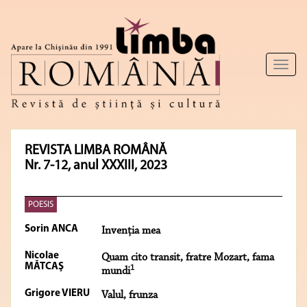
Toggl
naviga
REVISTA LIMBA ROMÂNĂ
Nr. 7-12, anul XXXIII, 2023
POESIS
Sorin ANCA
Invenţia mea
Nicolae
Quam cito transit, fratre Mozart, fama
MĂTCAŞ
1
mundi
Grigore VIERU
Valul, frunza