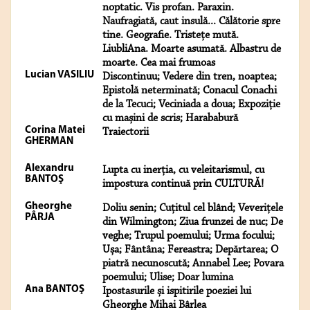
noptatic. Vis profan. Paraxin.
Naufragiată, caut insulă... Călătorie spre
tine. Geografie. Tristeţe mută.
LiubliAna. Moarte asumată. Albastru de
moarte. Cea mai frumoas
Lucian VASILIU
Discontinuu; Vedere din tren, noaptea;
Epistolă neterminată; Conacul Conachi
de la Tecuci; Veciniada a doua; Expoziție
cu mașini de scris; Harababură
Corina Matei
Traiectorii
GHERMAN
Alexandru
Lupta cu inerția, cu veleitarismul, cu
BANTOŞ
impostura continuă prin CULTURĂ!
Gheorghe
Doliu senin; Cuțitul cel blând; Veverițele
PÂRJA
din Wilmington; Ziua frunzei de nuc; De
veghe; Trupul poemului; Urma focului;
Ușa; Fântâna; Fereastra; Depărtarea; O
piatră necunoscută; Annabel Lee; Povara
poemului; Ulise; Doar lumina
Ana BANTOŞ
Ipostasurile și ispitirile poeziei lui
Gheorghe Mihai Bârlea