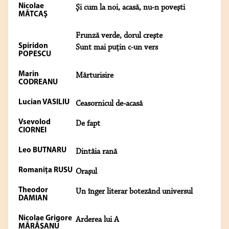
Nicolae
Şi cum la noi, acasă, nu-n poveşti
MĂTCAŞ
Frunză verde, dorul creşte
Spiridon
Sunt mai puţin c-un vers
POPESCU
Marin
Mărturisire
CODREANU
Lucian VASILIU
Ceasornicul de-acasă
Vsevolod
De fapt
CIORNEI
Leo BUTNARU
Dintâia rană
Romaniţa RUSU
Oraşul
Theodor
Un înger literar botezând universul
DAMIAN
Nicolae Grigore
Arderea lui A
MĂRĂŞANU