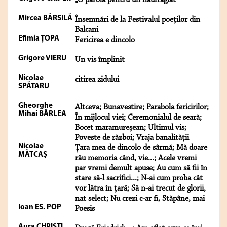
„O parolă pentru un naufragiat”
Mircea BÂRSILĂ
Însemnări de la Festivalul poeţilor din
Balcani
Efimia ŢOPA
Fericirea e dincolo
Grigore VIERU
Un vis împlinit
Nicolae
citirea zidului
SPĂTARU
Gheorghe
Altceva; Bunavestire; Parabola fericirilor;
Mihai BÂRLEA
În mijlocul viei; Ceremonialul de seară;
Bocet maramureșean; Ultimul vis;
Poveste de război; Vraja banalității
Nicolae
Țara mea de dincolo de sârmă; Mă doare
MĂTCAŞ
rău memoria când, vie...; Acele vremi
par vremi demult apuse; Au cum să fii în
stare să-l sacrifici...; N-ai cum proba cât
vor lătra în țară; Să n-ai trecut de glorii,
nat select; Nu crezi c-ar fi, Stăpâne, mai
Ioan ES. POP
Poesis