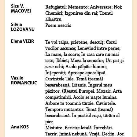
Sicu V.
Refugiatul; Memento; Aniversare; Noi;
MACOVEI
Chemări; Izgonirea din rai; Trenul
albastru
Silvia
Poem nescris
LOZOVANU
Elena VIZIR
Te voi tălpa, prietene, desculț; Corul
vocilor ascunse; Lenevind între perne;
La mare, la soare; În casa care nu mai
este; Tabiet; Muza la semafor; Un pat și
zece ochi; Acolo pâlpâie lumini;
Înțepeniți; Aproape apocalipsă
Vasile
Cuvintele Tale. Temă (teamă)
ROMANCIUC
basarabeană. Litanie. Îngerul meu
păzitor. (R)estul Europei. Mozaic. Arta
compătimirii. Acolo se naşte lumina.
Arbore în toamnă târzie. Cuvintele.
Tempora mutantur. Temă (teamă)
basarabeană. În pustiul roşu, tărâm al
pier
Ana KOS
Mistuire. Fericire letală. Întrebări.
Tacrir. Inimă nebună. Vrajă. Declin. Joc