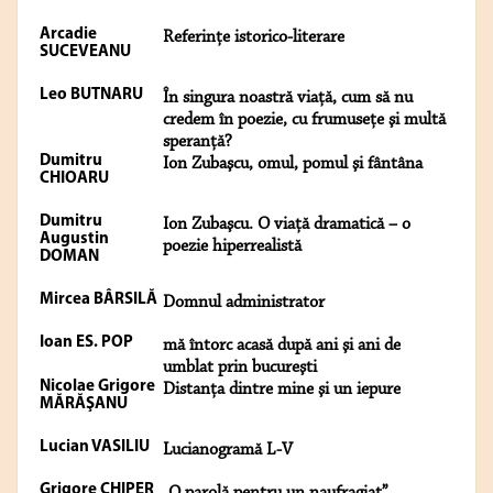
Arcadie
Referinţe istorico-literare
SUCEVEANU
Leo BUTNARU
În singura noastră viaţă, cum să nu
credem în poezie, cu frumuseţe şi multă
speranţă?
Dumitru
Ion Zubaşcu, omul, pomul şi fântâna
CHIOARU
Dumitru
Ion Zubaşcu. O viaţă dramatică – o
Augustin
poezie hiperrealistă
DOMAN
Mircea BÂRSILĂ
Domnul administrator
Ioan ES. POP
mă întorc acasă după ani şi ani de
umblat prin bucureşti
Nicolae Grigore
Distanţa dintre mine şi un iepure
MĂRĂŞANU
Lucian VASILIU
Lucianogramă L-V
Grigore CHIPER