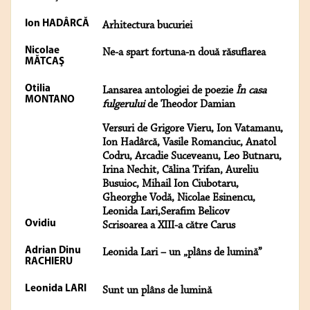
Ion HADÂRCĂ
Arhitectura bucuriei
Nicolae
Ne-a spart fortuna-n două răsuflarea
MĂTCAŞ
Otilia
Lansarea antologiei de poezie
În casa
MONTANO
fulgerului
de Theodor Damian
Versuri de Grigore Vieru, Ion Vatamanu,
Ion Hadârcă, Vasile Romanciuc, Anatol
Codru, Arcadie Suceveanu, Leo Butnaru,
Irina Nechit, Călina Trifan, Aureliu
Busuioc, Mihail Ion Ciubotaru,
Gheorghe Vodă, Nicolae Esinencu,
Leonida Lari,Serafim Belicov
Ovidiu
Scrisoarea a XIII-a către Carus
Adrian Dinu
Leonida Lari – un „plâns de lumină”
RACHIERU
Leonida LARI
Sunt un plâns de lumină