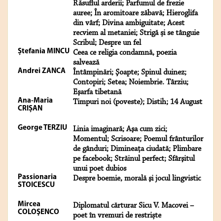
Răsuflul arderii; Parfumul de frezie
auree; În aromitoare zăbavă; Hieroglifa
din vârf; Divina ambiguitate; Acest
recviem al metaniei; Strigă și se tânguie
Scribul; Despre un fel
Ștefania MINCU
Ceea ce religia condamnă, poezia
salvează
Andrei ZANCA
Întâmpinări; Şoapte; Spinul duinez;
Contopiri; Setea; Noiembrie. Târziu;
Eşarfa tibetană
Ana-Maria
Timpuri noi (poveste); Distih; 14 August
CRIȘAN
George TERZIU
Linia imaginară; Aşa cum zici;
Momentul; Scrisoare; Poemul frânturilor
de gânduri; Dimineaţa ciudată; Plimbare
pe facebook; Străinul perfect; Sfârşitul
unui poet dubios
Passionaria
Despre boemie, morală şi jocul lingvistic
STOICESCU
Mircea
Diplomatul cărturar Sicu V. Macovei –
COLOŞENCO
poet în vremuri de restriște