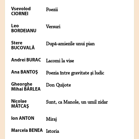
Vsevolod
Poezii
CIORNEI
Leo
Versuri
BORDEIANU
Stere
După-amiezile unui pian
BUCOVALĂ
Andrei BURAC
Lacomi la vise
Ana BANTOŞ
Poezia între gravitate şi ludic
Gheorghe
Don Quijote
Mihai BÂRLEA
Nicolae
Sunt, ca Manole, un umil zidar
MĂTCAŞ
Ion ANTON
Miraj
Marcela BENEA
Istoria