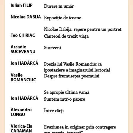
Iulian FILIP
Durere în umăr
Nicolae DABIJA
Expoziţie de icoane
Nicolae Dabija: repere pentru un portret
Teo CHIRIAC
Cântecel de trezit viaţa
Arcadie
Suceveni
SUCEVEANU
Ion HADÂRCĂ
Poezia lui Vasile Romanciuc ca
ipostaziere a imaginarului lectorial
Vasile
Despre frumuseţea poemului
ROMANCIUC
Se apropie ultima vamă
Ion HADÂRCĂ
Suntem într-o părere
Alexandru
Între cărţi
LUNGU
Viorica-Ela
Evaziunea în originar prin contragere
CARAMAN