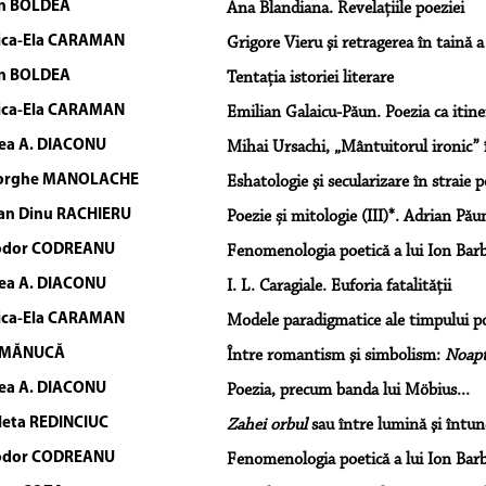
an BOLDEA
Ana Blandiana. Revelaţiile poeziei
ica-Ela CARAMAN
Grigore Vieru şi retragerea în taină a
an BOLDEA
Tentaţia istoriei literare
ica-Ela CARAMAN
Emilian Galaicu-Păun. Poezia ca itine
ea A. DIACONU
Mihai Ursachi, „Mântuitorul ironic” 
orghe MANOLACHE
Eshatologie şi secularizare în straie
an Dinu RACHIERU
Poezie și mitologie (III)*. Adrian Păun
odor CODREANU
Fenomenologia poetică a lui Ion Barb
ea A. DIACONU
I. L. Caragiale. Euforia fatalităţii
ica-Ela CARAMAN
Modele paradigmatice ale timpului p
 MĂNUCĂ
Între romantism şi simbolism:
Noapt
ea A. DIACONU
Poezia, precum banda lui Möbius...
leta REDINCIUC
Zahei orbul
sau între lumină şi întun
odor CODREANU
Fenomenologia poetică a lui Ion Barb