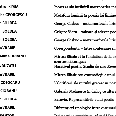
tru IRIMIA
Ipostaze ale întîlnirii metapoetice î
lae GEORGESCU
Metafora luminii în poezia lui Emines
an BOLDEA
George Coşbuc – metamorfozele lirism
an BOLDEA
Grigore Vieru – valoare şi adevăr poe
an BOLDEA
George Coşbuc – metamorfozele liris
a VRABIE
Corespondenţa – între confesiune şi 
llaume DURAND
Mircea Eliade et la fondation de la 
sources historiques
a BUZATU
Narativul poetic. Studiu de caz:
Zeno
a VRABIE
Mircea Eliade sau contradicţiile unui 
a COJOCARU
Valorificări ale mitului grecesc în po
 CIOBANU
Gabriela Melinescu în dialog cu alteri
an BOLDEA
Bacovia. Reprezentările eului poetic
a VRABIE
Diferenţieri tipologice între discursul