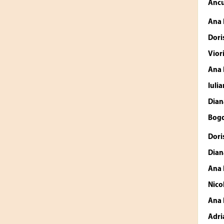
Anc
Ana
Dori
Vior
Ana
Iuli
Dian
Bog
Dori
Dian
Ana
Nico
Ana
Adri