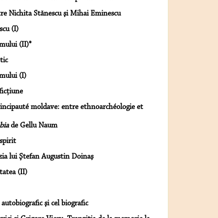
ntre Nichita Stănescu şi Mihai Eminescu
cu (I)
ului (II)*
tic
mului (I)
ficţiune
principauté moldave: entre ethnoarchéologie et
bia
de Gellu Naum
spirit
ezia lui Ştefan Augustin Doinaş
tatea (II)
 autobiografic şi cel biografic