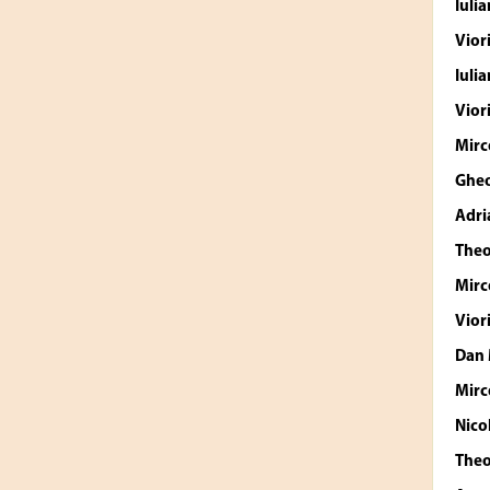
Iuli
Vior
Iuli
Vior
Mirc
Ghe
Adri
The
Mirc
Vior
Dan
Mirc
Nico
The