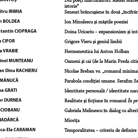
 BANTOŞ
Doi poeţi mărturisitori: Alexei Matee
istorie*
tru IRIMIA
Sensuri brâncuşiene în două „încifrări
an BOLDEA
Ion Minulescu şi măştile poeziei
tantin CIOPRAGA
Doina Uricariu – expansionism şi inte
a CIFOR
Grigore Vieru şi geniul limbii
a VRABIE
Hermeneutica lui Anton Holban
tinel MUNTEANU
Oameni şi cai (de la Marin Preda citir
an Dinu RACHIERU
Nicolae Breban vs. „romanul minimal
 MĂNUCĂ
Parabola condiţiei umane. Serafim S
na GRATI
Identitate personală / identitate na
or DURNEA
Realitate şi ficţiune în romanul
În pr
 CIOBANU
Gabriela Melinescu în dialog cu alteri
 HADÂRCĂ
Mioriţa
ica-Ela CARAMAN
Temporalitatea – criteriu de definir