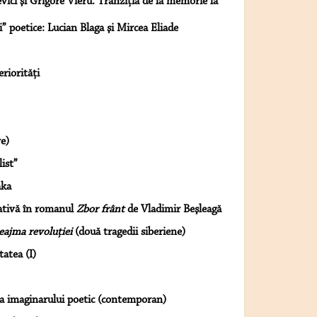
vici şi Grigore Vieru. Tranziţia de la memorie la
” poetice: Lucian Blaga şi Mircea Eliade
riorităţi
e)
ist”
aka
rativă în romanul
Zbor frânt
de Vladimir Beşleagă
eajma revoluţiei
(două tragedii siberiene)
tatea (I)
e a imaginarului poetic (contemporan)