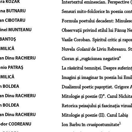
ara KOZAK
Intertextul eminescian. Perspective
ana BUTNARU
Sensuri mito-folclorice în poezia co
an CIBOTARU
Formula poetului decadent: Minulesc
tinel MUNTEANU
Observaţii privind stilul lui Fănuş N
 BANTOŞ
Vasile Coroban. Spiritul critic şi rapo
 MILICĂ
Nuvela
Golanii
de Liviu Rebreanu. Stu
an Dinu RACHIERU
Cioran şi „rugăciunea negativă”
nio PATRAŞ
La răsăritul temniţei. Despre suferinţă
 MILICĂ
Imagini şi imaginar în poezia lui Em
an BOLDEA
Dualismul poetic paşoptist. Grigore 
an Dinu RACHIERU
Mitologie şi poezie (I)*. Cazul Nichit
an BOLDEA
Retorica peisajului şi fascinaţia vizual
an Dinu RACHIERU
Mitologie şi poezie (II). Cazul Labiş
1
odor CODREANU
Ion Barbu în cvasipostumitate