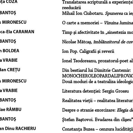
uţa COZA
Translatarea scripturală a experienţe
reeducării
 BANTOŞ
Mihail Ion Ciubotaru.
Spunerea
ca ie
s MIRONESCU
O carte a memoriei –
Vizuina lumina
ica-Ela CARAMAN
Timp şi afectivitate în „sinestezia mor
 BANTOŞ
Nicolae Mătcaş,
îmblânzitorul de cuv
an BOLDEA
Ion Pop. Caligrafii şi reverii
a VRABIE
Ionel Teodoreanu, prozatorul-poet al c
dan CREŢU
Din bestiarul lui Dimitrie Cantemir:
MONOCHEROLEOPARDALIPROVAT
s MIRONESCU
Două moduri de a teatraliza ideologic
a VRABIE
Literatura detenţiei: Sergiu Grossu
 BANTOŞ
Realitatea vieţii – realitatea literaturi
lae RÂMBU
Despre o stranie exorcizare:
Elegia d
 BANTOŞ
Ştefan Baştovoi. Evadarea din clişeu*
an Dinu RACHIERU
Constanţa Buzea – cenzura lucidităţi