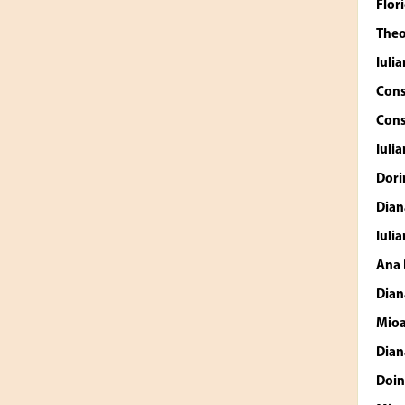
Flor
The
Iuli
Cons
Cons
Iuli
Dor
Dian
Iuli
Ana
Dian
Mio
Dian
Doin