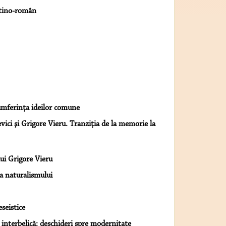
atino-român
umferinţa ideilor comune
vici şi Grigore Vieru. Tranziţia de la memorie la
lui Grigore Vieru
a naturalismului
eseistice
 interbelică: deschideri spre modernitate