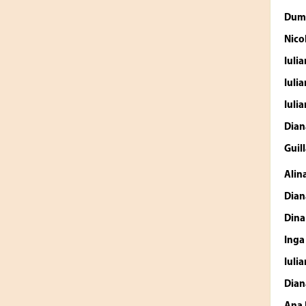
Dumi
Nico
Iuli
Iuli
Iuli
Dian
Gui
Alin
Dian
Din
Inga
Iuli
Dian