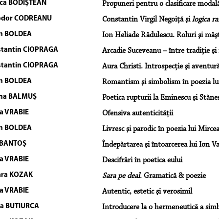
ica BODIŞTEAN
Propuneri pentru o clasificare modală 
odor CODREANU
Constantin Virgil Negoiţă şi
logica ra
an BOLDEA
Ion Heliade Rădulescu. Roluri şi măşt
tantin CIOPRAGA
Arcadie Suceveanu – între tradiţie ş
tantin CIOPRAGA
Aura Christi. Introspecţie şi aventur
an BOLDEA
Romantism şi simbolism în poezia l
ina BALMUŞ
Poetica rupturii la Eminescu şi Stăne
a VRABIE
Ofensiva autenticităţii
an BOLDEA
Livresc şi parodic în poezia lui Mirce
 BANTOŞ
Îndepărtarea şi întoarcerea lui Ion 
a VRABIE
Descifrări în poetica eului
ara KOZAK
Sara pe deal
. Gramatică & poezie
a VRABIE
Autentic, estetic şi verosimil
a BUTIURCA
Introducere la o hermeneutică a simb