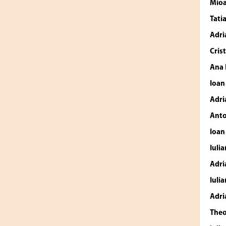
Mio
Tati
Adri
Cris
Ana
Ioan
Adri
Anto
Ioan
Iuli
Adri
Iuli
Adri
The