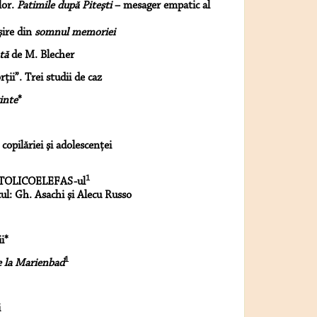
lor.
Patimile după Piteşti
– mesager empatic al
şire din
somnul memoriei
tă
de M. Blecher
ţii”. Trei studii de caz
inte
*
opilăriei şi adolescenţei
1
OLICOELEFAS-ul
ul: Gh. Asachi şi Alecu Russo
i*
1
e la Marienbad
i