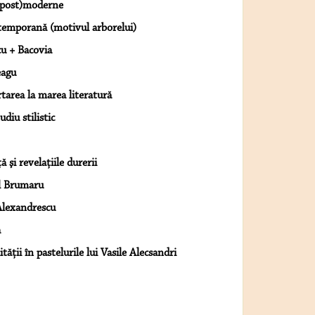
 (post)moderne
ntemporană (motivul arborelui)
u + Bacovia
eagu
rtarea la marea literatură
diu stilistic
 şi revelaţiile durerii
il Brumaru
Alexandrescu
a
ităţii în pastelurile lui Vasile Alecsandri