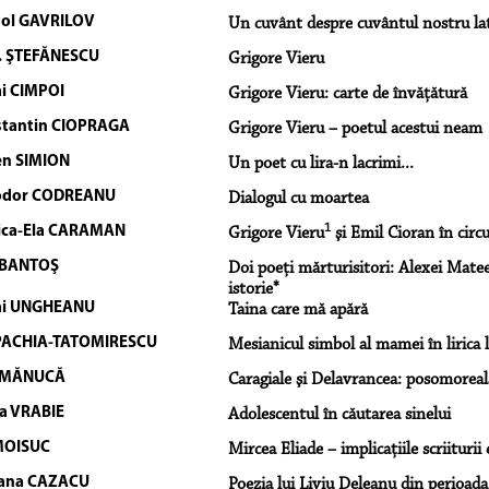
ol GAVRILOV
Un cuvânt despre cuvântul nostru l
. ŞTEFĂNESCU
Grigore Vieru
i CIMPOI
Grigore Vieru: carte de învăţătură
tantin CIOPRAGA
Grigore Vieru – poetul acestui neam
n SIMION
Un poet cu lira-n lacrimi...
odor CODREANU
Dialogul cu moartea
1
ica-Ela CARAMAN
Grigore Vieru
şi Emil Cioran în circ
 BANTOŞ
Doi poeţi mărturisitori: Alexei Matee
istorie*
ai UNGHEANU
Taina care mă apără
PACHIA-TATOMIRESCU
Mesianicul simbol al mamei în lirica 
 MĂNUCĂ
Caragiale şi Delavrancea: posomoreal
a VRABIE
Adolescentul în căutarea sinelui
 MOISUC
Mircea Eliade – implicaţiile scriiturii 
iana CAZACU
Poezia lui Liviu Deleanu din perioada