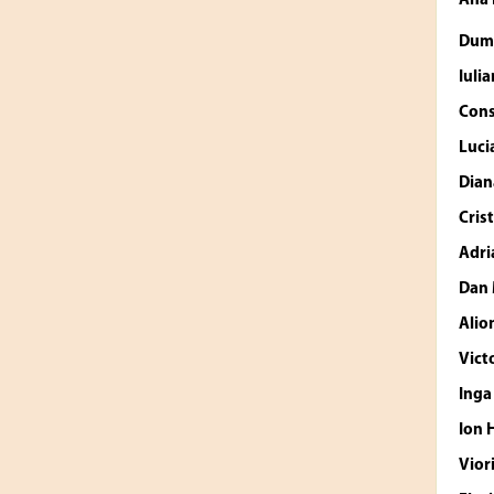
Ana
Dumi
Iuli
Cons
Luci
Dian
Cris
Adri
Dan
Alio
Vict
Inga
Ion
Vior