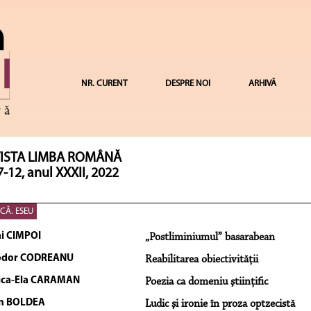
NR. CURENT
DESPRE NOI
ARHIVĂ
ISTA LIMBA ROMÂNĂ
7-12, anul XXXII, 2022
ICĂ. ESEU
i CIMPOI
„Postliminiumul” basarabean
odor CODREANU
Reabilitarea obiectivităţii
ica-Ela CARAMAN
Poezia ca domeniu ştiinţific
an BOLDEA
Ludic şi ironie în proza optzecistă