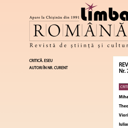
CRITICĂ. ESEU
REV
AUTORI ÎN NR. CURENT
Nr. 
CRIT
Miha
The
Vior
Iuli