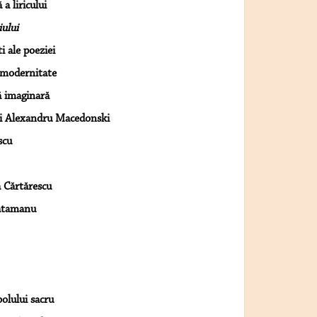
a liricului
iului
i ale poeziei
i modernitate
ă imaginară
ui Alexandru Macedonski
scu
a Cărtărescu
Vatamanu
olului sacru