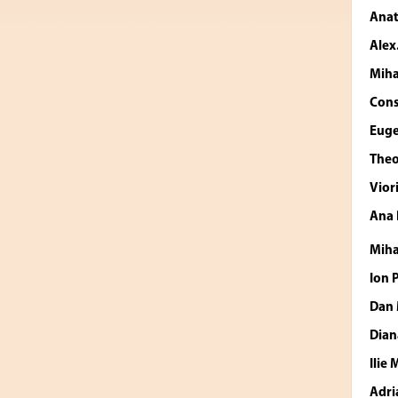
Anat
Alex
Miha
Cons
Euge
The
Vior
Ana
Mih
Ion 
Dan
Dian
Ilie
Adr