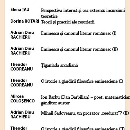
Elena ŢAU
Perspectiva internă și cea externă: incursiuni
teoretice
Dorina ROTARI
Teorii şi practici ale rescrierii
Adrian Dinu
Eminescu și canonul literar românesc (I)
RACHIERU
Adrian Dinu
Eminescu și canonul literar românesc (II)
RACHIERU
Theodor
Țiganiada arcadiană
CODREANU
Theodor
O istorie a gândirii filosofice eminesciene (I)
CODREANU
Mircea
Ion Barbu (Dan Barbilian) – poet, matematician
COLOŞENCO
gânditor auster
Adrian Dinu
Mihail Sadoveanu, un prozator „reeducat”? (II)
RACHIERU
Theodor
O istorie a gândirii filosofice eminesciene (II)