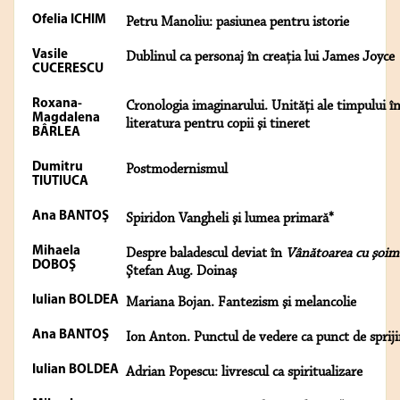
Ofelia ICHIM
Petru Manoliu: pasiunea pentru istorie
Vasile
Dublinul ca personaj în creaţia lui James Joyce
CUCERESCU
Roxana-
Cronologia imaginarului. Unităţi ale timpului î
Magdalena
literatura pentru copii şi tineret
BÂRLEA
Dumitru
Postmodernismul
TIUTIUCA
Ana BANTOŞ
Spiridon Vangheli şi lumea primară*
Mihaela
Despre baladescul deviat în
Vânătoarea cu şoim
DOBOŞ
Ştefan Aug. Doinaş
Iulian BOLDEA
Mariana Bojan. Fantezism şi melancolie
Ana BANTOŞ
Ion Anton. Punctul de vedere ca punct de spriji
Iulian BOLDEA
Adrian Popescu: livrescul ca spiritualizare