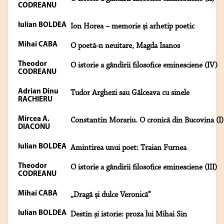
CODREANU
Iulian BOLDEA
Ion Horea – memorie și arhetip poetic
Mihai CABA
O poetă-n neuitare, Magda Isanos
Theodor
O istorie a gândirii filosofice eminesciene (IV)
CODREANU
Adrian Dinu
Tudor Arghezi sau Gâlceava cu sinele
RACHIERU
Mircea A.
Constantin Morariu. O cronică din Bucovina (I)
DIACONU
Iulian BOLDEA
Amintirea unui poet: Traian Furnea
Theodor
O istorie a gândirii filosofice eminesciene (III)
CODREANU
Mihai CABA
„Dragă și dulce Veronică”
Iulian BOLDEA
Destin și istorie: proza lui Mihai Sin