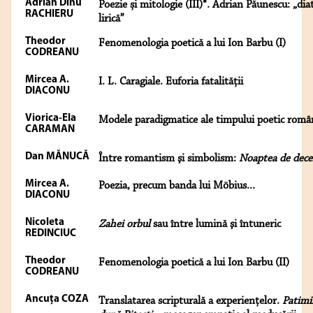
Adrian Dinu
Poezie și mitologie (III)*. Adrian Păunescu: „dia
RACHIERU
lirică”
Theodor
Fenomenologia poetică a lui Ion Barbu (I)
CODREANU
Mircea A.
I. L. Caragiale. Euforia fatalităţii
DIACONU
Viorica-Ela
Modele paradigmatice ale timpului poetic româ
CARAMAN
Dan MĂNUCĂ
Între romantism şi simbolism:
Noaptea de dec
Mircea A.
Poezia, precum banda lui Möbius...
DIACONU
Nicoleta
Zahei orbul
sau între lumină şi întuneric
REDINCIUC
Theodor
Fenomenologia poetică a lui Ion Barbu (II)
CODREANU
Ancuţa COZA
Translatarea scripturală a experienţelor.
Patimi