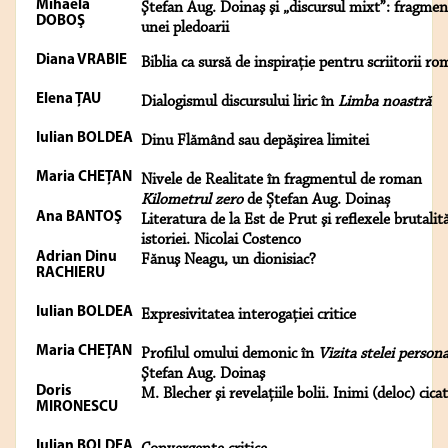
Mihaela
Ştefan Aug. Doinaş şi „discursul mixt”: fragmen
DOBOŞ
unei pledoarii
Diana VRABIE
Biblia ca sursă de inspiraţie pentru scriitorii ro
Elena ŢAU
Dialogismul discursului liric în
Limba noastră
Iulian BOLDEA
Dinu Flămând sau depăşirea limitei
Maria CHEŢAN
Nivele de Realitate în fragmentul de roman
Kilometrul zero
de Ștefan Aug. Doinaș
Ana BANTOŞ
Literatura de la Est de Prut şi reflexele brutalită
istoriei. Nicolai Costenco
Adrian Dinu
Fănuş Neagu, un dionisiac?
RACHIERU
Iulian BOLDEA
Expresivitatea interogaţiei critice
Maria CHEŢAN
Profilul omului demonic în
Vizita stelei persona
Ştefan Aug. Doinaş
Doris
M. Blecher şi revelaţiile bolii. Inimi (deloc) cica
MIRONESCU
Iulian BOLDEA