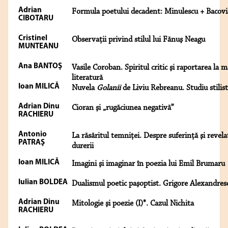
Adrian
Formula poetului decadent: Minulescu + Bacovi
CIBOTARU
Cristinel
Observaţii privind stilul lui Fănuş Neagu
MUNTEANU
Ana BANTOŞ
Vasile Coroban. Spiritul critic şi raportarea la 
literatură
Ioan MILICĂ
Nuvela
Golanii
de Liviu Rebreanu. Studiu stilist
Adrian Dinu
Cioran şi „rugăciunea negativă”
RACHIERU
Antonio
La răsăritul temniţei. Despre suferinţă şi revelaţ
PATRAŞ
durerii
Ioan MILICĂ
Imagini şi imaginar în poezia lui Emil Brumaru
Iulian BOLDEA
Dualismul poetic paşoptist. Grigore Alexandres
Adrian Dinu
Mitologie şi poezie (I)*. Cazul Nichita
RACHIERU