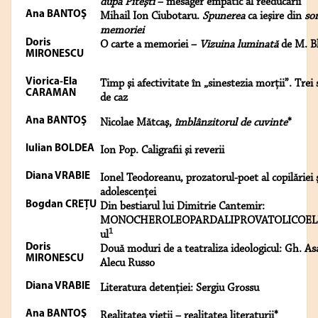
după Piteşti
– mesager empatic al reeducării
Ana BANTOŞ
Mihail Ion Ciubotaru.
Spunerea
ca ieşire din
so
memoriei
Doris
O carte a memoriei –
Vizuina luminată
de M. B
MIRONESCU
Viorica-Ela
Timp şi afectivitate în „sinestezia morţii”. Trei 
CARAMAN
de caz
Ana BANTOŞ
Nicolae Mătcaş,
îmblânzitorul de cuvinte
*
Iulian BOLDEA
Ion Pop. Caligrafii şi reverii
Diana VRABIE
Ionel Teodoreanu, prozatorul-poet al copilăriei 
adolescenţei
Bogdan CREŢU
Din bestiarul lui Dimitrie Cantemir:
MONOCHEROLEOPARDALIPROVATOLICOEL
1
ul
Doris
Două moduri de a teatraliza ideologicul: Gh. Asa
MIRONESCU
Alecu Russo
Diana VRABIE
Literatura detenţiei: Sergiu Grossu
Ana BANTOŞ
Realitatea vieţii – realitatea literaturii*