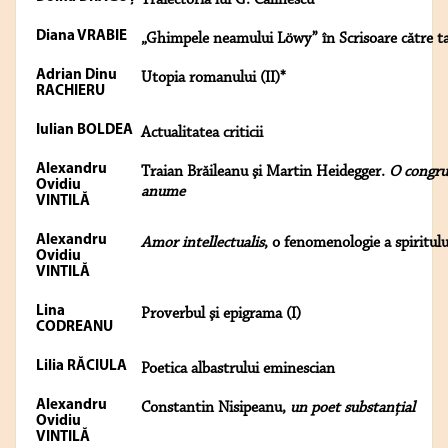
Traiectoria lui G. Călinescu
Diana VRABIE
„Ghimpele neamului Löwy” în Scrisoare către t
Adrian Dinu
Utopia romanului (II)*
RACHIERU
Iulian BOLDEA
Actualitatea criticii
Alexandru
Traian Brăileanu şi Martin Heidegger.
O congru
Ovidiu
anume
VINTILĂ
Alexandru
Amor intellectualis
, o fenomenologie a spiritulu
Ovidiu
VINTILĂ
Lina
Proverbul şi epigrama (I)
CODREANU
Lilia RĂCIULA
Poetica albastrului eminescian
Alexandru
Constantin Nisipeanu,
un poet substanţial
Ovidiu
VINTILĂ