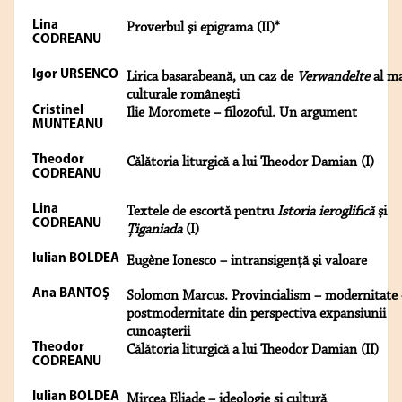
Lina
Proverbul şi epigrama (II)*
CODREANU
Igor URSENCO
Lirica basarabeană, un caz de
Verwandelte
al ma
culturale românești
Cristinel
Ilie Moromete – filozoful. Un argument
MUNTEANU
Theodor
Călătoria liturgică a lui Theodor Damian (I)
CODREANU
Lina
Textele de escortă pentru
Istoria ieroglifică
şi
CODREANU
Ţiganiada
(I)
Iulian BOLDEA
Eugène Ionesco – intransigenţă şi valoare
Ana BANTOŞ
Solomon Marcus. Provincialism – modernitate
postmodernitate din perspectiva expansiunii
cunoașterii
Theodor
Călătoria liturgică a lui Theodor Damian (II)
CODREANU
Iulian BOLDEA
Mircea Eliade – ideologie şi cultură