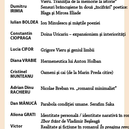
Vieru. Tranziţia de la memorie la istorie*
Dumitru
Sensuri brâncuşiene în două „încifrări” poetice:
IRIMIA
Blaga şi Mircea Eliade
Iulian BOLDEA
Ion Minulescu şi măştile poeziei
Constantin
Doina Uricariu – expansionism şi interiorităţi
CIOPRAGA
Lucia CIFOR
Grigore Vieru şi geniul limbii
Diana VRABIE
Hermeneutica lui Anton Holban
Cristinel
Oameni şi cai (de la Marin Preda citire)
MUNTEANU
Adrian Dinu
Nicolae Breban vs. „romanul minimalist”
RACHIERU
Dan MĂNUCĂ
Parabola condiţiei umane. Serafim Saka
Aliona GRATI
Identitate personală / identitate narativă în r
Zbor frânt
de Vladimir Beşleagă
Victor
Realitate şi ficţiune în romanul
În preajma revo