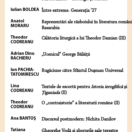
Iulian BOLDEA
Între extreme. Generaţia ’27
Anatol
Reprezentări ale războiului în literatura român
MORARU
Basarabia
Theodor
Călătoria liturgică a lui Theodor Damian (III)
CODREANU
Adrian Dinu
„Ucenicul” George Bălăiţă
RACHIERU
Ion PACHIA-
Rugăciune către Sfântul Duşman Universal
TATOMIRESCU
Lina
Textele de escortă pentru
Istoria ieroglifică
şi
CODREANU
Ţiganiada
(II)
Theodor
O „contraistorie” a literaturii române (II)
CODREANU
Ana BANTOŞ
Discursul postmodern: Nichita Danilov
Tatiana
Gheorghe Vodă şi zborurile sale terestre