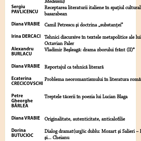
Medeleni
)
Sergiu
Receptarea literaturii italiene în spaţiul cultural
PAVLICENCU
basarabean
Diana VRABIE
Camil Petrescu şi doctrina „substanţei”
Irina DERCACI
Tehnici discursive în textele metapolitice ale lui
Octavian Paler
Alexandru
Vladimir Beşleagă: drama zborului frânt (II)*
BURLACU
Diana VRABIE
Reportajul ca tehnică literară
Ecaterina
Problema neoromantismului în literatura rom
CRECICOVSCHI
Petre
Treptele tăcerii în poezia lui Lucian Blaga
Gheorghe
BÂRLEA
Diana VRABIE
Originalitate, autenticitate, anticalofilie
Dorina
Dialog dramat(urg)ic dublu: Mozart şi Salieri –
BUTUCIOC
şi... Cheianu