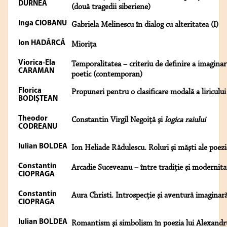
DURNEA
(două tragedii siberiene)
Inga CIOBANU
Gabriela Melinescu în dialog cu alteritatea (I)
Ion HADÂRCĂ
Mioriţa
Viorica-Ela
Temporalitatea – criteriu de definire a imaginar
CARAMAN
poetic (contemporan)
Florica
Propuneri pentru o clasificare modală a liricului
BODIŞTEAN
Theodor
Constantin Virgil Negoiţă şi
logica raiului
CODREANU
Iulian BOLDEA
Ion Heliade Rădulescu. Roluri şi măşti ale poezi
Constantin
Arcadie Suceveanu – între tradiţie şi modernita
CIOPRAGA
Constantin
Aura Christi. Introspecţie şi aventură imaginar
CIOPRAGA
Iulian BOLDEA
Romantism şi simbolism în poezia lui Alexandr