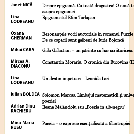
Janet NICĂ
Despre epigramă. Cu toată dragostea! O nouă t
asupra epigramei
Lina
Epigramistul Efim Tarlapan
CODREANU
Oxana
Rezonanțele vocii auctoriale în romanul Puzzle
GHERMAN
De ce copacii sunt galbeni de Iurie Bojoncă
Mihai CABA
Gala Galaction – un părinte cu har scriitoricesc
Mircea A.
Constantin Morariu. O cronică din Bucovina (II
DIACONU
Lina
Un destin impetuos – Leonida Lari
CODREANU
Iulian BOLDEA
Solomon Marcus. Limbajul matematicii și unive
poeziei
Adrian Dinu
Ileana Mălăncioiu sau „Poezia în alb-negru”
RACHIERU
Mina-Maria
Poezia – o expresie esențializată a filantropiei
RUSU