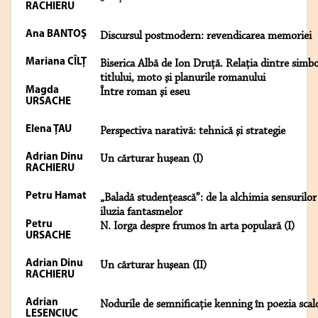
RACHIERU
Ana BANTOŞ
Discursul postmodern: revendicarea memoriei
Mariana CÎLȚ
Biserica Albă de Ion Druță. Relaţia dintre simbo
titlului, moto şi planurile romanului
Magda
Între roman şi eseu
URSACHE
Elena ŢAU
Perspectiva narativă: tehnică şi strategie
Adrian Dinu
Un cărturar huşean (I)
RACHIERU
Petru Hamat
„Baladă studențească”: de la alchimia sensurilor
iluzia fantasmelor
Petru
N. Iorga despre frumos în arta populară (I)
URSACHE
Adrian Dinu
Un cărturar huşean (II)
RACHIERU
Adrian
Nodurile de semnificație kenning în poezia scal
LESENCIUC