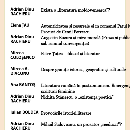
Adrian Dinu
Există o „literatură moldovenească”?
RACHIERU
Elena ŢAU
Autenticitatea şi resursele ei în romanul Patul l
Procust de Camil Petrescu
Adrian Dinu
Augustin Buzura şi miza morală (Proza și publici
RACHIERU
sub semnul convergenței)
Mircea
Petre Țuţea – filosof şi literator
COLOŞENCO
Mircea A.
Despre granițe istorice, geografice și culturale
DIACONU
Ana BANTOŞ
Literatura română în postcomunism. Emergenț
scriiturii feminine
Adrian Dinu
Nichita Stănescu, o „existență poetică”
RACHIERU
Iulian BOLDEA
Provocările istoriei literare
Adrian Dinu
Mihail Sadoveanu, un prozator „reeducat”?
RACHIERU