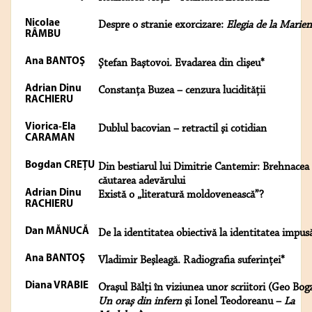
Nicolae
Despre o stranie exorcizare:
Elegia de la Marie
RÂMBU
Ana BANTOŞ
Ştefan Baştovoi. Evadarea din clişeu*
Adrian Dinu
Constanţa Buzea – cenzura lucidităţii
RACHIERU
Viorica-Ela
Dublul bacovian – retractil şi cotidian
CARAMAN
Bogdan CREŢU
Din bestiarul lui Dimitrie Cantemir: Brehnacea 
căutarea adevărului
Adrian Dinu
Există o „literatură moldovenească”?
RACHIERU
Dan MĂNUCĂ
De la identitatea obiectivă la identitatea impus
Ana BANTOŞ
Vladimir Beşleagă. Radiografia suferinţei*
Diana VRABIE
Oraşul Bălţi în viziunea unor scriitori (Geo Bog
Un oraş din infern
şi Ionel Teodoreanu –
La