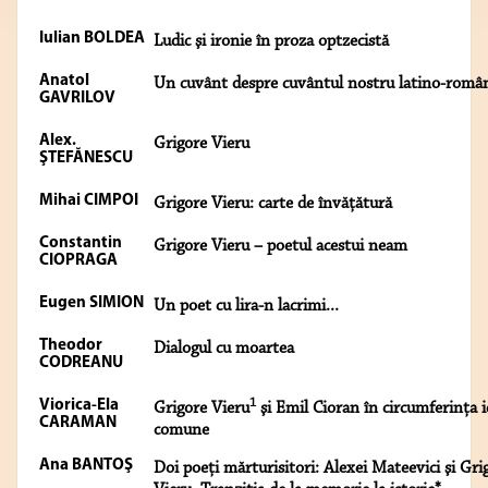
Iulian BOLDEA
Ludic şi ironie în proza optzecistă
Anatol
Un cuvânt despre cuvântul nostru latino-româ
GAVRILOV
Alex.
Grigore Vieru
ŞTEFĂNESCU
Mihai CIMPOI
Grigore Vieru: carte de învăţătură
Constantin
Grigore Vieru – poetul acestui neam
CIOPRAGA
Eugen SIMION
Un poet cu lira-n lacrimi...
Theodor
Dialogul cu moartea
CODREANU
1
Viorica-Ela
Grigore Vieru
şi Emil Cioran în circumferinţa i
CARAMAN
comune
Ana BANTOŞ
Doi poeţi mărturisitori: Alexei Mateevici şi Gri