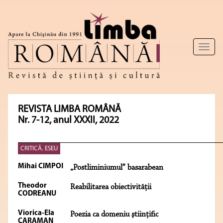
Toggl
naviga
REVISTA LIMBA ROMÂNĂ
Nr. 7-12, anul XXXII, 2022
CRITICĂ. ESEU
Mihai CIMPOI
„Postliminiumul” basarabean
Theodor
Reabilitarea obiectivităţii
CODREANU
Viorica-Ela
Poezia ca domeniu ştiinţific
CARAMAN