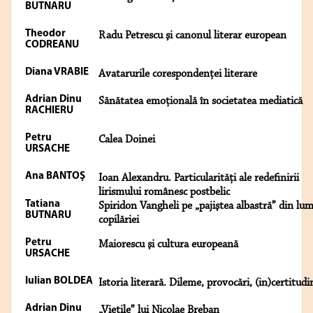
BUTNARU
Theodor
Radu Petrescu şi canonul literar european
CODREANU
Diana VRABIE
Avatarurile corespondenței literare
Adrian Dinu
Sănătatea emoţională în societatea mediatică
RACHIERU
Petru
Calea Doinei
URSACHE
Ana BANTOŞ
Ioan Alexandru. Particularități ale redefinirii
lirismului românesc postbelic
Tatiana
Spiridon Vangheli pe „pajiştea albastră” din lu
BUTNARU
copilăriei
Petru
Maiorescu şi cultura europeană
URSACHE
Iulian BOLDEA
Istoria literară. Dileme, provocări, (in)certitudi
Adrian Dinu
„Vieţile” lui Nicolae Breban