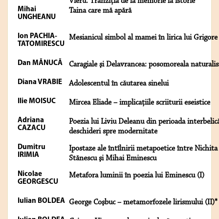
Vieru. Tranziţia de la memorie la istorie*
Mihai
Taina care mă apără
UNGHEANU
Ion PACHIA-
Mesianicul simbol al mamei în lirica lui Grigore
TATOMIRESCU
Dan MĂNUCĂ
Caragiale şi Delavrancea: posomoreala naturali
Diana VRABIE
Adolescentul în căutarea sinelui
Ilie MOISUC
Mircea Eliade – implicaţiile scriiturii eseistice
Adriana
Poezia lui Liviu Deleanu din perioada interbelic
CAZACU
deschideri spre modernitate
Dumitru
Ipostaze ale întîlnirii metapoetice între Nichita
IRIMIA
Stănescu şi Mihai Eminescu
Nicolae
Metafora luminii în poezia lui Eminescu (I)
GEORGESCU
Iulian BOLDEA
George Coşbuc – metamorfozele lirismului (II)*