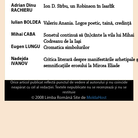
Adrian Dinu
Ion D. Sîrbu, un Robinson în Isarlîk
RACHIERU
Iulian BOLDEA
Valeriu Anania. Logos poetic, taină, credință
Mihai CABA
Sonetul continuă să (în)cânte la vila lui Mihai
Codreanu de la Iaşi
Eugen LUNGU
Cromatica simbolurilor
Nadejda
Critica literară despre manifestările arhetipale ș
IVANOV
semnificațiile erosului la Mircea Eliade
Orice articol publicat reflectă punctul de vedere al autorului şi nu coincide
neapărat cu cel al redacţiei. Textele nepublicate nu se recenzează şi nu se
restituie
© 2008 Limba Română Site de
MoldaHost