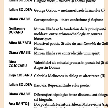
Iulian BOLDEA
Grigore Vieru – valoare şi adevăr poetic
Iulian BOLDEA
George Coşbuc – metamorfozele lirismului (I)
Diana VRABIE
Corespondenţa – între confesiune şi ficţiune
Guillaume
Mircea Eliade et la fondation de la principauté
DURAND
moldave: entre ethnoarchéologie et sources
historiques
Alina BUZATU
Narativul poetic. Studiu de caz:
Zenobia
de Gell
Naum
Diana VRABIE
Mircea Eliade sau contradicţiile unui spirit
Dina
Valorificări ale mitului grecesc în poezia lui Şte
COJOCARU
Augustin Doinaş
Inga CIOBANU
Gabriela Melinescu în dialog cu alteritatea (II)
Iulian BOLDEA
Bacovia. Reprezentările eului poetic
Diana VRABIE
Diferenţieri tipologice între discursul autobiogra
cel biografic
Ana BANTOŞ
Doi poeţi mărturisitori: Alexei Mateevici şi Gri