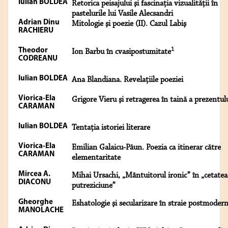
Iulian BOLDEA
Retorica peisajului şi fascinaţia vizualităţii în
pastelurile lui Vasile Alecsandri
Adrian Dinu
Mitologie şi poezie (II). Cazul Labiş
RACHIERU
1
Theodor
Ion Barbu în cvasipostumitate
CODREANU
Iulian BOLDEA
Ana Blandiana. Revelaţiile poeziei
Viorica-Ela
Grigore Vieru şi retragerea în taină a prezentul
CARAMAN
Iulian BOLDEA
Tentaţia istoriei literare
Viorica-Ela
Emilian Galaicu-Păun. Poezia ca itinerar către
CARAMAN
elementaritate
Mircea A.
Mihai Ursachi, „Mântuitorul ironic” în „cetatea
DIACONU
putreziciune”
Gheorghe
Eshatologie şi secularizare în straie postmoder
MANOLACHE