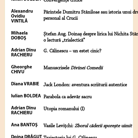
Convergenţe critice
Alexandru
Părintele Dumitru Stăniloae sau istoria unui d
Ovidiu
personal al Crucii
VINTILĂ
Mihaela
Ștefan Aug. Doinaș despre lirica lui Nichita Stă
DOBOŞ
o lectură „trialectică”
Adrian Dinu
G. Călinescu – un estet cinic?
RACHIERU
Gheorghe
Manuscrisele
Divinei Comedii
CHIVU
Diana VRABIE
Jack London: aventura scriiturii autentice
Iulian BOLDEA
Parabola ca adevăr sacru
Adrian Dinu
Utopia romanului (I)
RACHIERU
Ana BANTOŞ
Vasile Levițchi:
Zborul căderii sporește uimit
Doina DRĂGUŢ