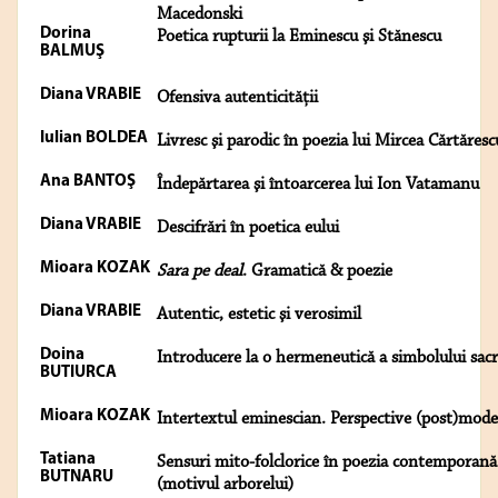
Macedonski
Dorina
Poetica rupturii la Eminescu şi Stănescu
BALMUŞ
Diana VRABIE
Ofensiva autenticităţii
Iulian BOLDEA
Livresc şi parodic în poezia lui Mircea Cărtăresc
Ana BANTOŞ
Îndepărtarea şi întoarcerea lui Ion Vatamanu
Diana VRABIE
Descifrări în poetica eului
Mioara KOZAK
Sara pe deal
. Gramatică & poezie
Diana VRABIE
Autentic, estetic şi verosimil
Doina
Introducere la o hermeneutică a simbolului sac
BUTIURCA
Mioara KOZAK
Intertextul eminescian. Perspective (post)mod
Tatiana
Sensuri mito-folclorice în poezia contemporană
BUTNARU
(motivul arborelui)