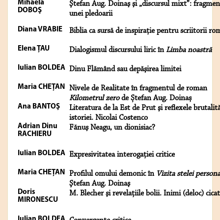
Mihaela
Ştefan Aug. Doinaş şi „discursul mixt”: fragmen
DOBOŞ
unei pledoarii
Diana VRABIE
Biblia ca sursă de inspiraţie pentru scriitorii ro
Elena ŢAU
Dialogismul discursului liric în
Limba noastră
Iulian BOLDEA
Dinu Flămând sau depăşirea limitei
Maria CHEŢAN
Nivele de Realitate în fragmentul de roman
Kilometrul zero
de Ștefan Aug. Doinaș
Ana BANTOŞ
Literatura de la Est de Prut şi reflexele brutalită
istoriei. Nicolai Costenco
Adrian Dinu
Fănuş Neagu, un dionisiac?
RACHIERU
Iulian BOLDEA
Expresivitatea interogaţiei critice
Maria CHEŢAN
Profilul omului demonic în
Vizita stelei persona
Ştefan Aug. Doinaş
Doris
M. Blecher şi revelaţiile bolii. Inimi (deloc) cica
MIRONESCU
Iulian BOLDEA