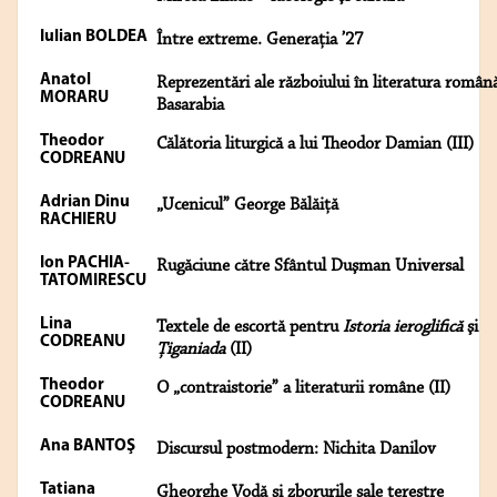
Iulian BOLDEA
Între extreme. Generaţia ’27
Anatol
Reprezentări ale războiului în literatura român
MORARU
Basarabia
Theodor
Călătoria liturgică a lui Theodor Damian (III)
CODREANU
Adrian Dinu
„Ucenicul” George Bălăiţă
RACHIERU
Ion PACHIA-
Rugăciune către Sfântul Duşman Universal
TATOMIRESCU
Lina
Textele de escortă pentru
Istoria ieroglifică
şi
CODREANU
Ţiganiada
(II)
Theodor
O „contraistorie” a literaturii române (II)
CODREANU
Ana BANTOŞ
Discursul postmodern: Nichita Danilov
Tatiana
Gheorghe Vodă şi zborurile sale terestre