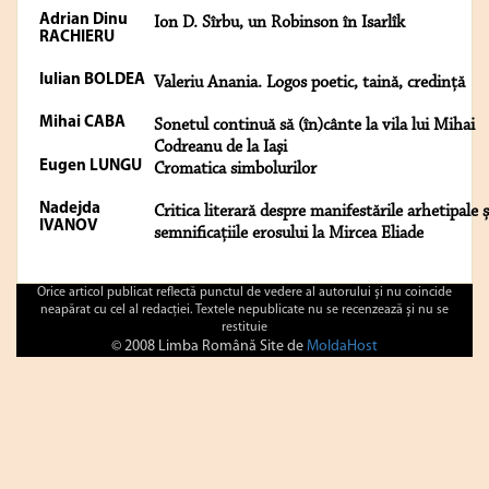
Adrian Dinu
Ion D. Sîrbu, un Robinson în Isarlîk
RACHIERU
Iulian BOLDEA
Valeriu Anania. Logos poetic, taină, credință
Mihai CABA
Sonetul continuă să (în)cânte la vila lui Mihai
Codreanu de la Iaşi
Eugen LUNGU
Cromatica simbolurilor
Nadejda
Critica literară despre manifestările arhetipale ș
IVANOV
semnificațiile erosului la Mircea Eliade
Orice articol publicat reflectă punctul de vedere al autorului şi nu coincide
neapărat cu cel al redacţiei. Textele nepublicate nu se recenzează şi nu se
restituie
© 2008 Limba Română Site de
MoldaHost