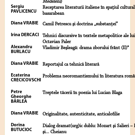
Medeleni
)
Sergiu
Receptarea literaturii italiene în spaţiul cultural
PAVLICENCU
basarabean
Diana VRABIE
Camil Petrescu şi doctrina „substanţei”
Irina DERCACI
Tehnici discursive în textele metapolitice ale lui
Octavian Paler
Alexandru
Vladimir Beşleagă: drama zborului frânt (II)*
BURLACU
Diana VRABIE
Reportajul ca tehnică literară
Ecaterina
Problema neoromantismului în literatura rom
CRECICOVSCHI
Petre
Treptele tăcerii în poezia lui Lucian Blaga
Gheorghe
BÂRLEA
Diana VRABIE
Originalitate, autenticitate, anticalofilie
Dorina
Dialog dramat(urg)ic dublu: Mozart şi Salieri –
BUTUCIOC
şi... Cheianu