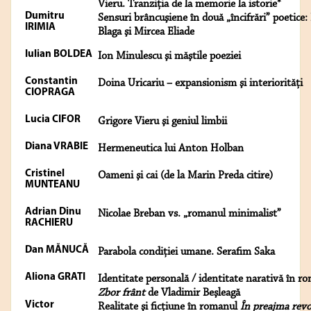
Vieru. Tranziţia de la memorie la istorie*
Dumitru
Sensuri brâncuşiene în două „încifrări” poetice:
IRIMIA
Blaga şi Mircea Eliade
Iulian BOLDEA
Ion Minulescu şi măştile poeziei
Constantin
Doina Uricariu – expansionism şi interiorităţi
CIOPRAGA
Lucia CIFOR
Grigore Vieru şi geniul limbii
Diana VRABIE
Hermeneutica lui Anton Holban
Cristinel
Oameni şi cai (de la Marin Preda citire)
MUNTEANU
Adrian Dinu
Nicolae Breban vs. „romanul minimalist”
RACHIERU
Dan MĂNUCĂ
Parabola condiţiei umane. Serafim Saka
Aliona GRATI
Identitate personală / identitate narativă în r
Zbor frânt
de Vladimir Beşleagă
Victor
Realitate şi ficţiune în romanul
În preajma revo