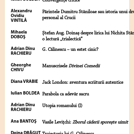
Convergenţe critice
Alexandru
Părintele Dumitru Stăniloae sau istoria unui d
Ovidiu
personal al Crucii
VINTILĂ
Mihaela
Ștefan Aug. Doinaș despre lirica lui Nichita Stă
DOBOŞ
o lectură „trialectică”
Adrian Dinu
G. Călinescu – un estet cinic?
RACHIERU
Gheorghe
Manuscrisele
Divinei Comedii
CHIVU
Diana VRABIE
Jack London: aventura scriiturii autentice
Iulian BOLDEA
Parabola ca adevăr sacru
Adrian Dinu
Utopia romanului (I)
RACHIERU
Ana BANTOŞ
Vasile Levițchi:
Zborul căderii sporește uimit
Doina DRĂGUŢ