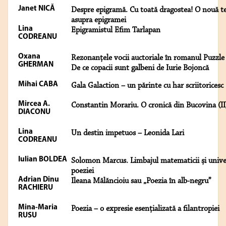
Janet NICĂ
Despre epigramă. Cu toată dragostea! O nouă t
asupra epigramei
Lina
Epigramistul Efim Tarlapan
CODREANU
Oxana
Rezonanțele vocii auctoriale în romanul Puzzle
GHERMAN
De ce copacii sunt galbeni de Iurie Bojoncă
Mihai CABA
Gala Galaction – un părinte cu har scriitoricesc
Mircea A.
Constantin Morariu. O cronică din Bucovina (II
DIACONU
Lina
Un destin impetuos – Leonida Lari
CODREANU
Iulian BOLDEA
Solomon Marcus. Limbajul matematicii și unive
poeziei
Adrian Dinu
Ileana Mălăncioiu sau „Poezia în alb-negru”
RACHIERU
Mina-Maria
Poezia – o expresie esențializată a filantropiei
RUSU