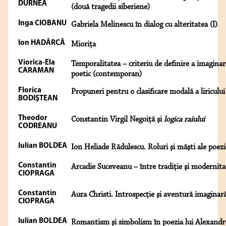
DURNEA
(două tragedii siberiene)
Inga CIOBANU
Gabriela Melinescu în dialog cu alteritatea (I)
Ion HADÂRCĂ
Mioriţa
Viorica-Ela
Temporalitatea – criteriu de definire a imaginar
CARAMAN
poetic (contemporan)
Florica
Propuneri pentru o clasificare modală a liricului
BODIŞTEAN
Theodor
Constantin Virgil Negoiţă şi
logica raiului
CODREANU
Iulian BOLDEA
Ion Heliade Rădulescu. Roluri şi măşti ale poezi
Constantin
Arcadie Suceveanu – între tradiţie şi modernita
CIOPRAGA
Constantin
Aura Christi. Introspecţie şi aventură imaginar
CIOPRAGA
Iulian BOLDEA
Romantism şi simbolism în poezia lui Alexandr