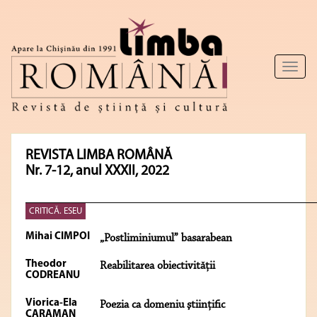
Toggl
naviga
REVISTA LIMBA ROMÂNĂ
Nr. 7-12, anul XXXII, 2022
CRITICĂ. ESEU
Mihai CIMPOI
„Postliminiumul” basarabean
Theodor
Reabilitarea obiectivităţii
CODREANU
Viorica-Ela
Poezia ca domeniu ştiinţific
CARAMAN