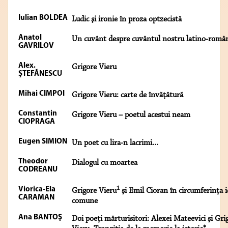
Iulian BOLDEA
Ludic şi ironie în proza optzecistă
Anatol
Un cuvânt despre cuvântul nostru latino-româ
GAVRILOV
Alex.
Grigore Vieru
ŞTEFĂNESCU
Mihai CIMPOI
Grigore Vieru: carte de învăţătură
Constantin
Grigore Vieru – poetul acestui neam
CIOPRAGA
Eugen SIMION
Un poet cu lira-n lacrimi...
Theodor
Dialogul cu moartea
CODREANU
1
Viorica-Ela
Grigore Vieru
şi Emil Cioran în circumferinţa i
CARAMAN
comune
Ana BANTOŞ
Doi poeţi mărturisitori: Alexei Mateevici şi Gri