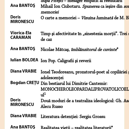
după Piteşti
– mesager empatic al reeducării
Ana BANTOŞ
Mihail Ion Ciubotaru.
Spunerea
ca ieşire din
so
memoriei
Doris
O carte a memoriei –
Vizuina luminată
de M. B
MIRONESCU
Viorica-Ela
Timp şi afectivitate în „sinestezia morţii”. Trei 
CARAMAN
de caz
Ana BANTOŞ
Nicolae Mătcaş,
îmblânzitorul de cuvinte
*
Iulian BOLDEA
Ion Pop. Caligrafii şi reverii
Diana VRABIE
Ionel Teodoreanu, prozatorul-poet al copilăriei 
adolescenţei
Bogdan CREŢU
Din bestiarul lui Dimitrie Cantemir:
MONOCHEROLEOPARDALIPROVATOLICOEL
1
ul
Doris
Două moduri de a teatraliza ideologicul: Gh. Asa
MIRONESCU
Alecu Russo
Diana VRABIE
Literatura detenţiei: Sergiu Grossu
Ana BANTOŞ
Realitatea vieţii – realitatea literaturii*