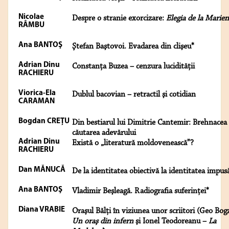
Nicolae
Despre o stranie exorcizare:
Elegia de la Marie
RÂMBU
Ana BANTOŞ
Ştefan Baştovoi. Evadarea din clişeu*
Adrian Dinu
Constanţa Buzea – cenzura lucidităţii
RACHIERU
Viorica-Ela
Dublul bacovian – retractil şi cotidian
CARAMAN
Bogdan CREŢU
Din bestiarul lui Dimitrie Cantemir: Brehnacea 
căutarea adevărului
Adrian Dinu
Există o „literatură moldovenească”?
RACHIERU
Dan MĂNUCĂ
De la identitatea obiectivă la identitatea impus
Ana BANTOŞ
Vladimir Beşleagă. Radiografia suferinţei*
Diana VRABIE
Oraşul Bălţi în viziunea unor scriitori (Geo Bog
Un oraş din infern
şi Ionel Teodoreanu –
La