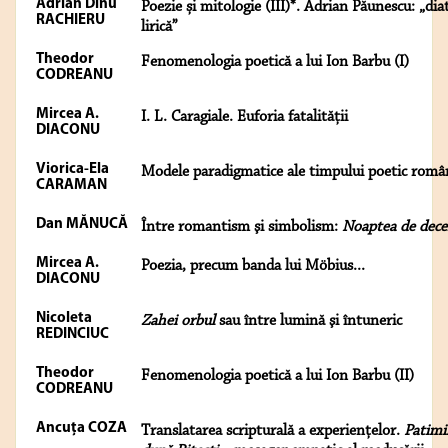
Adrian Dinu
Poezie și mitologie (III)*. Adrian Păunescu: „dia
RACHIERU
lirică”
Theodor
Fenomenologia poetică a lui Ion Barbu (I)
CODREANU
Mircea A.
I. L. Caragiale. Euforia fatalităţii
DIACONU
Viorica-Ela
Modele paradigmatice ale timpului poetic româ
CARAMAN
Dan MĂNUCĂ
Între romantism şi simbolism:
Noaptea de dec
Mircea A.
Poezia, precum banda lui Möbius...
DIACONU
Nicoleta
Zahei orbul
sau între lumină şi întuneric
REDINCIUC
Theodor
Fenomenologia poetică a lui Ion Barbu (II)
CODREANU
Ancuţa COZA
Translatarea scripturală a experienţelor.
Patimi