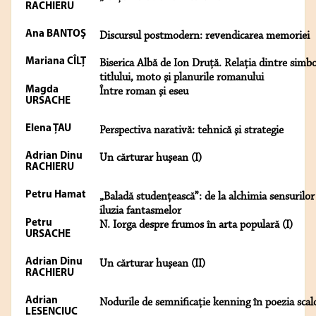
RACHIERU
Ana BANTOŞ
Discursul postmodern: revendicarea memoriei
Mariana CÎLȚ
Biserica Albă de Ion Druță. Relaţia dintre simbo
titlului, moto şi planurile romanului
Magda
Între roman şi eseu
URSACHE
Elena ŢAU
Perspectiva narativă: tehnică şi strategie
Adrian Dinu
Un cărturar huşean (I)
RACHIERU
Petru Hamat
„Baladă studențească”: de la alchimia sensurilor
iluzia fantasmelor
Petru
N. Iorga despre frumos în arta populară (I)
URSACHE
Adrian Dinu
Un cărturar huşean (II)
RACHIERU
Adrian
Nodurile de semnificație kenning în poezia scal
LESENCIUC