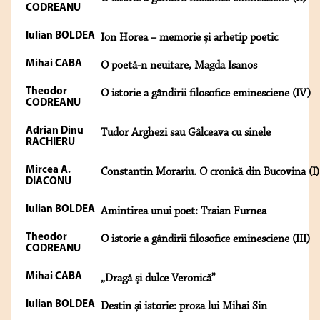
CODREANU
Iulian BOLDEA
Ion Horea – memorie și arhetip poetic
Mihai CABA
O poetă-n neuitare, Magda Isanos
Theodor
O istorie a gândirii filosofice eminesciene (IV)
CODREANU
Adrian Dinu
Tudor Arghezi sau Gâlceava cu sinele
RACHIERU
Mircea A.
Constantin Morariu. O cronică din Bucovina (I)
DIACONU
Iulian BOLDEA
Amintirea unui poet: Traian Furnea
Theodor
O istorie a gândirii filosofice eminesciene (III)
CODREANU
Mihai CABA
„Dragă și dulce Veronică”
Iulian BOLDEA
Destin și istorie: proza lui Mihai Sin