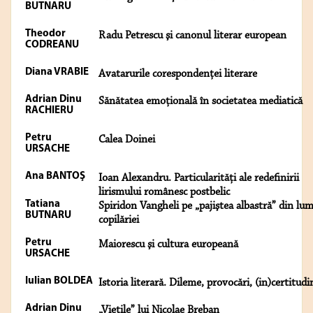
BUTNARU
Theodor
Radu Petrescu şi canonul literar european
CODREANU
Diana VRABIE
Avatarurile corespondenței literare
Adrian Dinu
Sănătatea emoţională în societatea mediatică
RACHIERU
Petru
Calea Doinei
URSACHE
Ana BANTOŞ
Ioan Alexandru. Particularități ale redefinirii
lirismului românesc postbelic
Tatiana
Spiridon Vangheli pe „pajiştea albastră” din lu
BUTNARU
copilăriei
Petru
Maiorescu şi cultura europeană
URSACHE
Iulian BOLDEA
Istoria literară. Dileme, provocări, (in)certitudi
Adrian Dinu
„Vieţile” lui Nicolae Breban