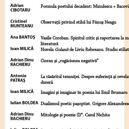
Adrian
Formula poetului decadent: Minulescu + Bacovi
CIBOTARU
Cristinel
Observaţii privind stilul lui Fănuş Neagu
MUNTEANU
Ana BANTOŞ
Vasile Coroban. Spiritul critic şi raportarea la 
literatură
Ioan MILICĂ
Nuvela
Golanii
de Liviu Rebreanu. Studiu stilist
Adrian Dinu
Cioran şi „rugăciunea negativă”
RACHIERU
Antonio
La răsăritul temniţei. Despre suferinţă şi revelaţ
PATRAŞ
durerii
Ioan MILICĂ
Imagini şi imaginar în poezia lui Emil Brumaru
Iulian BOLDEA
Dualismul poetic paşoptist. Grigore Alexandres
Adrian Dinu
Mitologie şi poezie (I)*. Cazul Nichita
RACHIERU