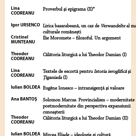
Lina
Proverbul şi epigrama (II)*
CODREANU
Igor URSENCO
Lirica basarabeană, un caz de
Verwandelte
al ma
culturale românești
Cristinel
Ilie Moromete – filozoful. Un argument
MUNTEANU
Theodor
Călătoria liturgică a lui Theodor Damian (I)
CODREANU
Lina
Textele de escortă pentru
Istoria ieroglifică
şi
CODREANU
Ţiganiada
(I)
Iulian BOLDEA
Eugène Ionesco – intransigenţă şi valoare
Ana BANTOŞ
Solomon Marcus. Provincialism – modernitate
postmodernitate din perspectiva expansiunii
cunoașterii
Theodor
Călătoria liturgică a lui Theodor Damian (II)
CODREANU
Iulian BOLDEA
Mircea Eliade – ideologie şi cultură