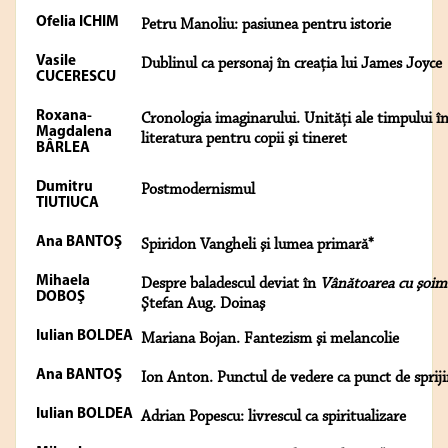
Ofelia ICHIM
Petru Manoliu: pasiunea pentru istorie
Vasile
Dublinul ca personaj în creaţia lui James Joyce
CUCERESCU
Roxana-
Cronologia imaginarului. Unităţi ale timpului î
Magdalena
literatura pentru copii şi tineret
BÂRLEA
Dumitru
Postmodernismul
TIUTIUCA
Ana BANTOŞ
Spiridon Vangheli şi lumea primară*
Mihaela
Despre baladescul deviat în
Vânătoarea cu şoim
DOBOŞ
Ştefan Aug. Doinaş
Iulian BOLDEA
Mariana Bojan. Fantezism şi melancolie
Ana BANTOŞ
Ion Anton. Punctul de vedere ca punct de spriji
Iulian BOLDEA
Adrian Popescu: livrescul ca spiritualizare