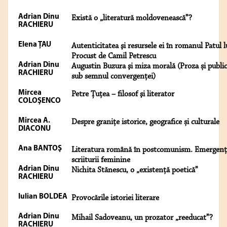
Adrian Dinu
Există o „literatură moldovenească”?
RACHIERU
Elena ŢAU
Autenticitatea şi resursele ei în romanul Patul l
Procust de Camil Petrescu
Adrian Dinu
Augustin Buzura şi miza morală (Proza și publici
RACHIERU
sub semnul convergenței)
Mircea
Petre Țuţea – filosof şi literator
COLOŞENCO
Mircea A.
Despre granițe istorice, geografice și culturale
DIACONU
Ana BANTOŞ
Literatura română în postcomunism. Emergenț
scriiturii feminine
Adrian Dinu
Nichita Stănescu, o „existență poetică”
RACHIERU
Iulian BOLDEA
Provocările istoriei literare
Adrian Dinu
Mihail Sadoveanu, un prozator „reeducat”?
RACHIERU