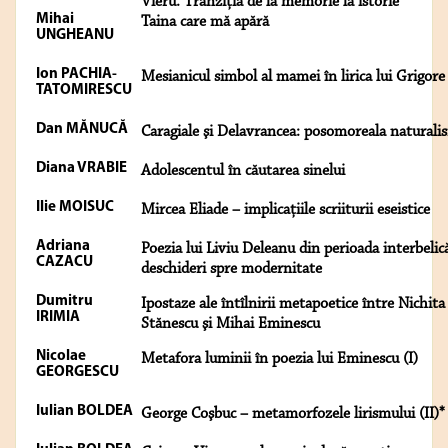
Vieru. Tranziţia de la memorie la istorie*
Mihai
Taina care mă apără
UNGHEANU
Ion PACHIA-
Mesianicul simbol al mamei în lirica lui Grigore
TATOMIRESCU
Dan MĂNUCĂ
Caragiale şi Delavrancea: posomoreala naturali
Diana VRABIE
Adolescentul în căutarea sinelui
Ilie MOISUC
Mircea Eliade – implicaţiile scriiturii eseistice
Adriana
Poezia lui Liviu Deleanu din perioada interbelic
CAZACU
deschideri spre modernitate
Dumitru
Ipostaze ale întîlnirii metapoetice între Nichita
IRIMIA
Stănescu şi Mihai Eminescu
Nicolae
Metafora luminii în poezia lui Eminescu (I)
GEORGESCU
Iulian BOLDEA
George Coşbuc – metamorfozele lirismului (II)*