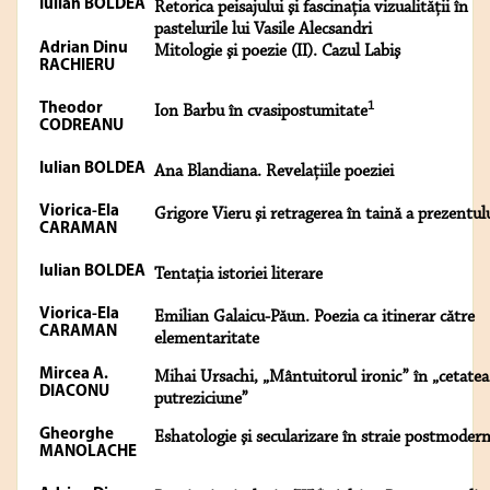
Iulian BOLDEA
Retorica peisajului şi fascinaţia vizualităţii în
pastelurile lui Vasile Alecsandri
Adrian Dinu
Mitologie şi poezie (II). Cazul Labiş
RACHIERU
1
Theodor
Ion Barbu în cvasipostumitate
CODREANU
Iulian BOLDEA
Ana Blandiana. Revelaţiile poeziei
Viorica-Ela
Grigore Vieru şi retragerea în taină a prezentul
CARAMAN
Iulian BOLDEA
Tentaţia istoriei literare
Viorica-Ela
Emilian Galaicu-Păun. Poezia ca itinerar către
CARAMAN
elementaritate
Mircea A.
Mihai Ursachi, „Mântuitorul ironic” în „cetatea
DIACONU
putreziciune”
Gheorghe
Eshatologie şi secularizare în straie postmoder
MANOLACHE