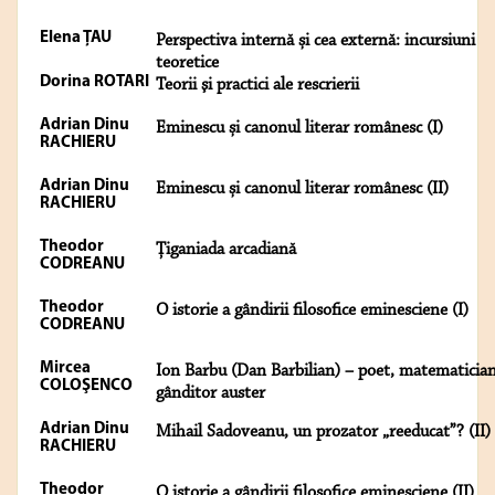
Elena ŢAU
Perspectiva internă și cea externă: incursiuni
teoretice
Dorina ROTARI
Teorii şi practici ale rescrierii
Adrian Dinu
Eminescu și canonul literar românesc (I)
RACHIERU
Adrian Dinu
Eminescu și canonul literar românesc (II)
RACHIERU
Theodor
Țiganiada arcadiană
CODREANU
Theodor
O istorie a gândirii filosofice eminesciene (I)
CODREANU
Mircea
Ion Barbu (Dan Barbilian) – poet, matematician
COLOŞENCO
gânditor auster
Adrian Dinu
Mihail Sadoveanu, un prozator „reeducat”? (II)
RACHIERU
Theodor
O istorie a gândirii filosofice eminesciene (II)