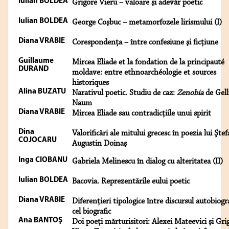
Iulian BOLDEA
Grigore Vieru – valoare şi adevăr poetic
Iulian BOLDEA
George Coşbuc – metamorfozele lirismului (I)
Diana VRABIE
Corespondenţa – între confesiune şi ficţiune
Guillaume
Mircea Eliade et la fondation de la principauté
DURAND
moldave: entre ethnoarchéologie et sources
historiques
Alina BUZATU
Narativul poetic. Studiu de caz:
Zenobia
de Gell
Naum
Diana VRABIE
Mircea Eliade sau contradicţiile unui spirit
Dina
Valorificări ale mitului grecesc în poezia lui Şte
COJOCARU
Augustin Doinaş
Inga CIOBANU
Gabriela Melinescu în dialog cu alteritatea (II)
Iulian BOLDEA
Bacovia. Reprezentările eului poetic
Diana VRABIE
Diferenţieri tipologice între discursul autobiogra
cel biografic
Ana BANTOŞ
Doi poeţi mărturisitori: Alexei Mateevici şi Gri