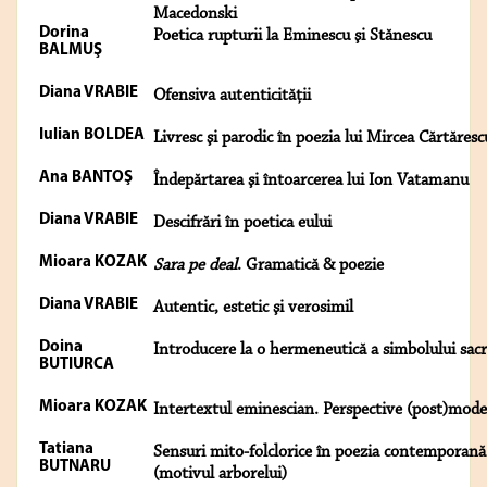
Macedonski
Dorina
Poetica rupturii la Eminescu şi Stănescu
BALMUŞ
Diana VRABIE
Ofensiva autenticităţii
Iulian BOLDEA
Livresc şi parodic în poezia lui Mircea Cărtăresc
Ana BANTOŞ
Îndepărtarea şi întoarcerea lui Ion Vatamanu
Diana VRABIE
Descifrări în poetica eului
Mioara KOZAK
Sara pe deal
. Gramatică & poezie
Diana VRABIE
Autentic, estetic şi verosimil
Doina
Introducere la o hermeneutică a simbolului sac
BUTIURCA
Mioara KOZAK
Intertextul eminescian. Perspective (post)mod
Tatiana
Sensuri mito-folclorice în poezia contemporană
BUTNARU
(motivul arborelui)