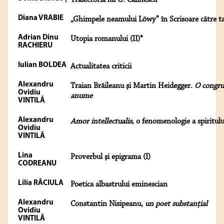
Traiectoria lui G. Călinescu
Diana VRABIE
„Ghimpele neamului Löwy” în Scrisoare către t
Adrian Dinu
Utopia romanului (II)*
RACHIERU
Iulian BOLDEA
Actualitatea criticii
Alexandru
Traian Brăileanu şi Martin Heidegger.
O congru
Ovidiu
anume
VINTILĂ
Alexandru
Amor intellectualis
, o fenomenologie a spiritulu
Ovidiu
VINTILĂ
Lina
Proverbul şi epigrama (I)
CODREANU
Lilia RĂCIULA
Poetica albastrului eminescian
Alexandru
Constantin Nisipeanu,
un poet substanţial
Ovidiu
VINTILĂ