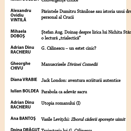
Convergenţe critice
Alexandru
Părintele Dumitru Stăniloae sau istoria unui d
Ovidiu
personal al Crucii
VINTILĂ
Mihaela
Ștefan Aug. Doinaș despre lirica lui Nichita Stă
DOBOŞ
o lectură „trialectică”
Adrian Dinu
G. Călinescu – un estet cinic?
RACHIERU
Gheorghe
Manuscrisele
Divinei Comedii
CHIVU
Diana VRABIE
Jack London: aventura scriiturii autentice
Iulian BOLDEA
Parabola ca adevăr sacru
Adrian Dinu
Utopia romanului (I)
RACHIERU
Ana BANTOŞ
Vasile Levițchi:
Zborul căderii sporește uimit
Doina DRĂGUŢ