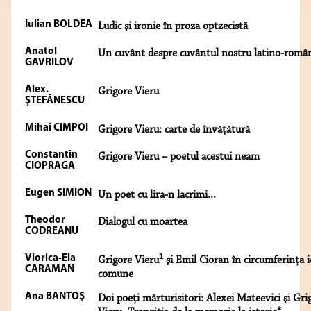
Iulian BOLDEA
Ludic şi ironie în proza optzecistă
Anatol
Un cuvânt despre cuvântul nostru latino-româ
GAVRILOV
Alex.
Grigore Vieru
ŞTEFĂNESCU
Mihai CIMPOI
Grigore Vieru: carte de învăţătură
Constantin
Grigore Vieru – poetul acestui neam
CIOPRAGA
Eugen SIMION
Un poet cu lira-n lacrimi...
Theodor
Dialogul cu moartea
CODREANU
1
Viorica-Ela
Grigore Vieru
şi Emil Cioran în circumferinţa i
CARAMAN
comune
Ana BANTOŞ
Doi poeţi mărturisitori: Alexei Mateevici şi Gri