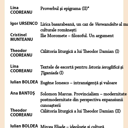
Lina
Proverbul şi epigrama (II)*
CODREANU
Igor URSENCO
Lirica basarabeană, un caz de
Verwandelte
al ma
culturale românești
Cristinel
Ilie Moromete – filozoful. Un argument
MUNTEANU
Theodor
Călătoria liturgică a lui Theodor Damian (I)
CODREANU
Lina
Textele de escortă pentru
Istoria ieroglifică
şi
CODREANU
Ţiganiada
(I)
Iulian BOLDEA
Eugène Ionesco – intransigenţă şi valoare
Ana BANTOŞ
Solomon Marcus. Provincialism – modernitate
postmodernitate din perspectiva expansiunii
cunoașterii
Theodor
Călătoria liturgică a lui Theodor Damian (II)
CODREANU
Iulian BOLDEA
Mircea Eliade – ideologie şi cultură