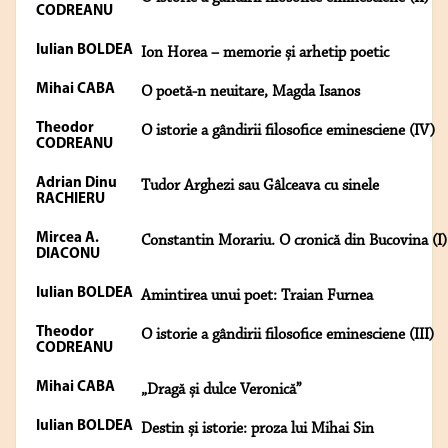
CODREANU
Iulian BOLDEA
Ion Horea – memorie și arhetip poetic
Mihai CABA
O poetă-n neuitare, Magda Isanos
Theodor
O istorie a gândirii filosofice eminesciene (IV)
CODREANU
Adrian Dinu
Tudor Arghezi sau Gâlceava cu sinele
RACHIERU
Mircea A.
Constantin Morariu. O cronică din Bucovina (I)
DIACONU
Iulian BOLDEA
Amintirea unui poet: Traian Furnea
Theodor
O istorie a gândirii filosofice eminesciene (III)
CODREANU
Mihai CABA
„Dragă și dulce Veronică”
Iulian BOLDEA
Destin și istorie: proza lui Mihai Sin