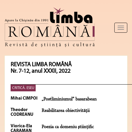
Toggl
naviga
REVISTA LIMBA ROMÂNĂ
Nr. 7-12, anul XXXII, 2022
CRITICĂ. ESEU
Mihai CIMPOI
„Postliminiumul” basarabean
Theodor
Reabilitarea obiectivităţii
CODREANU
Viorica-Ela
Poezia ca domeniu ştiinţific
CARAMAN