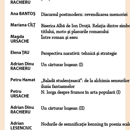
RACHIERU
Ana BANTOŞ
Discursul postmodern: revendicarea memoriei
Mariana CÎLȚ
Biserica Albă de Ion Druță. Relaţia dintre simbo
titlului, moto şi planurile romanului
Magda
Între roman şi eseu
URSACHE
Elena ŢAU
Perspectiva narativă: tehnică şi strategie
Adrian Dinu
Un cărturar huşean (I)
RACHIERU
Petru Hamat
„Baladă studențească”: de la alchimia sensurilor
iluzia fantasmelor
Petru
N. Iorga despre frumos în arta populară (I)
URSACHE
Adrian Dinu
Un cărturar huşean (II)
RACHIERU
Adrian
Nodurile de semnificație kenning în poezia scal
LESENCIUC