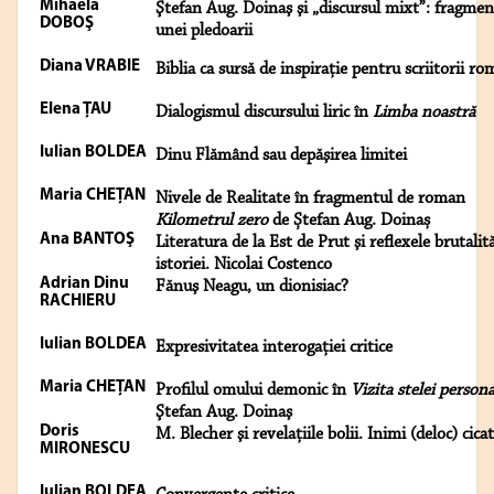
Mihaela
Ştefan Aug. Doinaş şi „discursul mixt”: fragmen
DOBOŞ
unei pledoarii
Diana VRABIE
Biblia ca sursă de inspiraţie pentru scriitorii ro
Elena ŢAU
Dialogismul discursului liric în
Limba noastră
Iulian BOLDEA
Dinu Flămând sau depăşirea limitei
Maria CHEŢAN
Nivele de Realitate în fragmentul de roman
Kilometrul zero
de Ștefan Aug. Doinaș
Ana BANTOŞ
Literatura de la Est de Prut şi reflexele brutalită
istoriei. Nicolai Costenco
Adrian Dinu
Fănuş Neagu, un dionisiac?
RACHIERU
Iulian BOLDEA
Expresivitatea interogaţiei critice
Maria CHEŢAN
Profilul omului demonic în
Vizita stelei persona
Ştefan Aug. Doinaş
Doris
M. Blecher şi revelaţiile bolii. Inimi (deloc) cica
MIRONESCU
Iulian BOLDEA