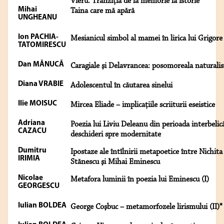
Vieru. Tranziţia de la memorie la istorie*
Mihai
Taina care mă apără
UNGHEANU
Ion PACHIA-
Mesianicul simbol al mamei în lirica lui Grigore
TATOMIRESCU
Dan MĂNUCĂ
Caragiale şi Delavrancea: posomoreala naturali
Diana VRABIE
Adolescentul în căutarea sinelui
Ilie MOISUC
Mircea Eliade – implicaţiile scriiturii eseistice
Adriana
Poezia lui Liviu Deleanu din perioada interbelic
CAZACU
deschideri spre modernitate
Dumitru
Ipostaze ale întîlnirii metapoetice între Nichita
IRIMIA
Stănescu şi Mihai Eminescu
Nicolae
Metafora luminii în poezia lui Eminescu (I)
GEORGESCU
Iulian BOLDEA
George Coşbuc – metamorfozele lirismului (II)*