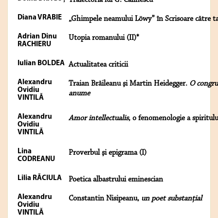
Traiectoria lui G. Călinescu
Diana VRABIE
„Ghimpele neamului Löwy” în Scrisoare către t
Adrian Dinu
Utopia romanului (II)*
RACHIERU
Iulian BOLDEA
Actualitatea criticii
Alexandru
Traian Brăileanu şi Martin Heidegger.
O congru
Ovidiu
anume
VINTILĂ
Alexandru
Amor intellectualis
, o fenomenologie a spiritulu
Ovidiu
VINTILĂ
Lina
Proverbul şi epigrama (I)
CODREANU
Lilia RĂCIULA
Poetica albastrului eminescian
Alexandru
Constantin Nisipeanu,
un poet substanţial
Ovidiu
VINTILĂ