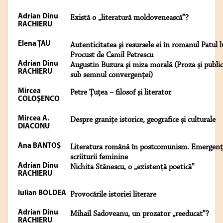
Adrian Dinu
Există o „literatură moldovenească”?
RACHIERU
Elena ŢAU
Autenticitatea şi resursele ei în romanul Patul l
Procust de Camil Petrescu
Adrian Dinu
Augustin Buzura şi miza morală (Proza și publici
RACHIERU
sub semnul convergenței)
Mircea
Petre Țuţea – filosof şi literator
COLOŞENCO
Mircea A.
Despre granițe istorice, geografice și culturale
DIACONU
Ana BANTOŞ
Literatura română în postcomunism. Emergenț
scriiturii feminine
Adrian Dinu
Nichita Stănescu, o „existență poetică”
RACHIERU
Iulian BOLDEA
Provocările istoriei literare
Adrian Dinu
Mihail Sadoveanu, un prozator „reeducat”?
RACHIERU