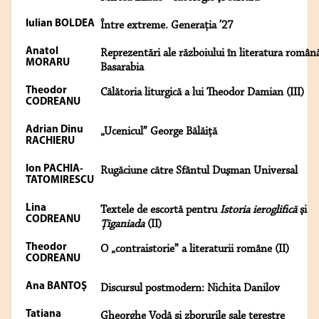
Iulian BOLDEA
Între extreme. Generaţia ’27
Anatol
Reprezentări ale războiului în literatura român
MORARU
Basarabia
Theodor
Călătoria liturgică a lui Theodor Damian (III)
CODREANU
Adrian Dinu
„Ucenicul” George Bălăiţă
RACHIERU
Ion PACHIA-
Rugăciune către Sfântul Duşman Universal
TATOMIRESCU
Lina
Textele de escortă pentru
Istoria ieroglifică
şi
CODREANU
Ţiganiada
(II)
Theodor
O „contraistorie” a literaturii române (II)
CODREANU
Ana BANTOŞ
Discursul postmodern: Nichita Danilov
Tatiana
Gheorghe Vodă şi zborurile sale terestre