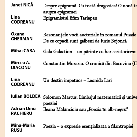
Janet NICĂ
Despre epigramă. Cu toată dragostea! O nouă t
asupra epigramei
Lina
Epigramistul Efim Tarlapan
CODREANU
Oxana
Rezonanțele vocii auctoriale în romanul Puzzle
GHERMAN
De ce copacii sunt galbeni de Iurie Bojoncă
Mihai CABA
Gala Galaction – un părinte cu har scriitoricesc
Mircea A.
Constantin Morariu. O cronică din Bucovina (II
DIACONU
Lina
Un destin impetuos – Leonida Lari
CODREANU
Iulian BOLDEA
Solomon Marcus. Limbajul matematicii și unive
poeziei
Adrian Dinu
Ileana Mălăncioiu sau „Poezia în alb-negru”
RACHIERU
Mina-Maria
Poezia – o expresie esențializată a filantropiei
RUSU