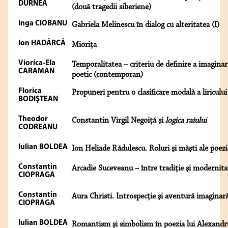
DURNEA
(două tragedii siberiene)
Inga CIOBANU
Gabriela Melinescu în dialog cu alteritatea (I)
Ion HADÂRCĂ
Mioriţa
Viorica-Ela
Temporalitatea – criteriu de definire a imaginar
CARAMAN
poetic (contemporan)
Florica
Propuneri pentru o clasificare modală a liricului
BODIŞTEAN
Theodor
Constantin Virgil Negoiţă şi
logica raiului
CODREANU
Iulian BOLDEA
Ion Heliade Rădulescu. Roluri şi măşti ale poezi
Constantin
Arcadie Suceveanu – între tradiţie şi modernita
CIOPRAGA
Constantin
Aura Christi. Introspecţie şi aventură imaginar
CIOPRAGA
Iulian BOLDEA
Romantism şi simbolism în poezia lui Alexandr