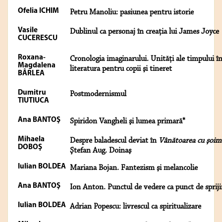
Ofelia ICHIM
Petru Manoliu: pasiunea pentru istorie
Vasile
Dublinul ca personaj în creaţia lui James Joyce
CUCERESCU
Roxana-
Cronologia imaginarului. Unităţi ale timpului î
Magdalena
literatura pentru copii şi tineret
BÂRLEA
Dumitru
Postmodernismul
TIUTIUCA
Ana BANTOŞ
Spiridon Vangheli şi lumea primară*
Mihaela
Despre baladescul deviat în
Vânătoarea cu şoim
DOBOŞ
Ştefan Aug. Doinaş
Iulian BOLDEA
Mariana Bojan. Fantezism şi melancolie
Ana BANTOŞ
Ion Anton. Punctul de vedere ca punct de spriji
Iulian BOLDEA
Adrian Popescu: livrescul ca spiritualizare