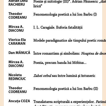
Adrian Dinu
Poezie și mitologie (III)*. Adrian Păunescu: „dia
RACHIERU
lirică”
Theodor
Fenomenologia poetică a lui Ion Barbu (I)
CODREANU
Mircea A.
I. L. Caragiale. Euforia fatalităţii
DIACONU
Viorica-Ela
Modele paradigmatice ale timpului poetic româ
CARAMAN
Dan MĂNUCĂ
Între romantism şi simbolism:
Noaptea de dec
Mircea A.
Poezia, precum banda lui Möbius...
DIACONU
Nicoleta
Zahei orbul
sau între lumină şi întuneric
REDINCIUC
Theodor
Fenomenologia poetică a lui Ion Barbu (II)
CODREANU
Ancuţa COZA
Translatarea scripturală a experienţelor.
Patimi