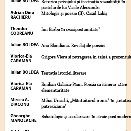
Iulian BOLDEA
Retorica peisajului şi fascinaţia vizualităţii în
pastelurile lui Vasile Alecsandri
Adrian Dinu
Mitologie şi poezie (II). Cazul Labiş
RACHIERU
1
Theodor
Ion Barbu în cvasipostumitate
CODREANU
Iulian BOLDEA
Ana Blandiana. Revelaţiile poeziei
Viorica-Ela
Grigore Vieru şi retragerea în taină a prezentul
CARAMAN
Iulian BOLDEA
Tentaţia istoriei literare
Viorica-Ela
Emilian Galaicu-Păun. Poezia ca itinerar către
CARAMAN
elementaritate
Mircea A.
Mihai Ursachi, „Mântuitorul ironic” în „cetatea
DIACONU
putreziciune”
Gheorghe
Eshatologie şi secularizare în straie postmoder
MANOLACHE