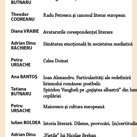
BUTNARU
Theodor
Radu Petrescu şi canonul literar european
CODREANU
Diana VRABIE
Avatarurile corespondenței literare
Adrian Dinu
Sănătatea emoţională în societatea mediatică
RACHIERU
Petru
Calea Doinei
URSACHE
Ana BANTOŞ
Ioan Alexandru. Particularități ale redefinirii
lirismului românesc postbelic
Tatiana
Spiridon Vangheli pe „pajiştea albastră” din lu
BUTNARU
copilăriei
Petru
Maiorescu şi cultura europeană
URSACHE
Iulian BOLDEA
Istoria literară. Dileme, provocări, (in)certitudi
Adrian Dinu
„Vieţile” lui Nicolae Breban