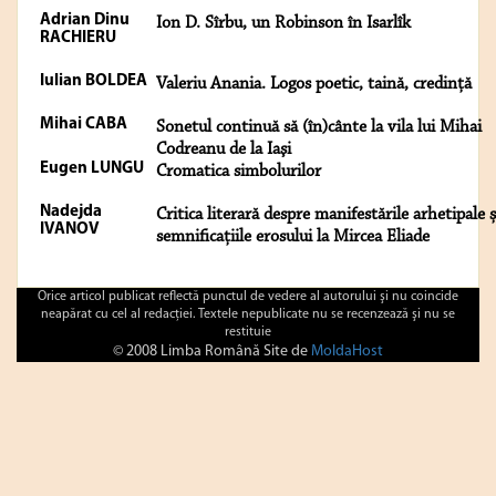
Adrian Dinu
Ion D. Sîrbu, un Robinson în Isarlîk
RACHIERU
Iulian BOLDEA
Valeriu Anania. Logos poetic, taină, credință
Mihai CABA
Sonetul continuă să (în)cânte la vila lui Mihai
Codreanu de la Iaşi
Eugen LUNGU
Cromatica simbolurilor
Nadejda
Critica literară despre manifestările arhetipale ș
IVANOV
semnificațiile erosului la Mircea Eliade
Orice articol publicat reflectă punctul de vedere al autorului şi nu coincide
neapărat cu cel al redacţiei. Textele nepublicate nu se recenzează şi nu se
restituie
© 2008 Limba Română Site de
MoldaHost