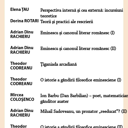
Elena ŢAU
Perspectiva internă și cea externă: incursiuni
teoretice
Dorina ROTARI
Teorii şi practici ale rescrierii
Adrian Dinu
Eminescu și canonul literar românesc (I)
RACHIERU
Adrian Dinu
Eminescu și canonul literar românesc (II)
RACHIERU
Theodor
Țiganiada arcadiană
CODREANU
Theodor
O istorie a gândirii filosofice eminesciene (I)
CODREANU
Mircea
Ion Barbu (Dan Barbilian) – poet, matematician
COLOŞENCO
gânditor auster
Adrian Dinu
Mihail Sadoveanu, un prozator „reeducat”? (II)
RACHIERU
Theodor
O istorie a gândirii filosofice eminesciene (II)