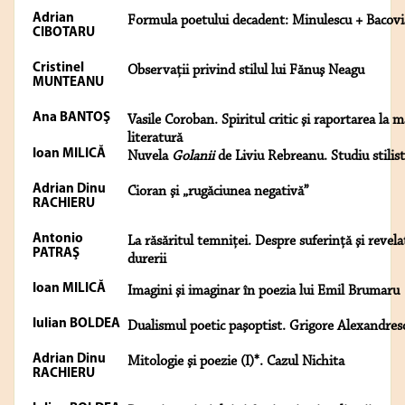
Adrian
Formula poetului decadent: Minulescu + Bacovi
CIBOTARU
Cristinel
Observaţii privind stilul lui Fănuş Neagu
MUNTEANU
Ana BANTOŞ
Vasile Coroban. Spiritul critic şi raportarea la 
literatură
Ioan MILICĂ
Nuvela
Golanii
de Liviu Rebreanu. Studiu stilist
Adrian Dinu
Cioran şi „rugăciunea negativă”
RACHIERU
Antonio
La răsăritul temniţei. Despre suferinţă şi revelaţ
PATRAŞ
durerii
Ioan MILICĂ
Imagini şi imaginar în poezia lui Emil Brumaru
Iulian BOLDEA
Dualismul poetic paşoptist. Grigore Alexandres
Adrian Dinu
Mitologie şi poezie (I)*. Cazul Nichita
RACHIERU