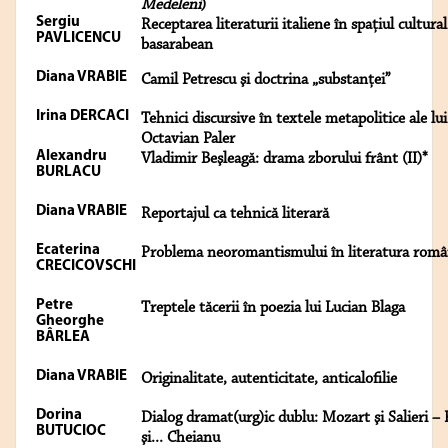
Medeleni
)
Sergiu
Receptarea literaturii italiene în spaţiul cultural
PAVLICENCU
basarabean
Diana VRABIE
Camil Petrescu şi doctrina „substanţei”
Irina DERCACI
Tehnici discursive în textele metapolitice ale lui
Octavian Paler
Alexandru
Vladimir Beşleagă: drama zborului frânt (II)*
BURLACU
Diana VRABIE
Reportajul ca tehnică literară
Ecaterina
Problema neoromantismului în literatura rom
CRECICOVSCHI
Petre
Treptele tăcerii în poezia lui Lucian Blaga
Gheorghe
BÂRLEA
Diana VRABIE
Originalitate, autenticitate, anticalofilie
Dorina
Dialog dramat(urg)ic dublu: Mozart şi Salieri –
BUTUCIOC
şi... Cheianu