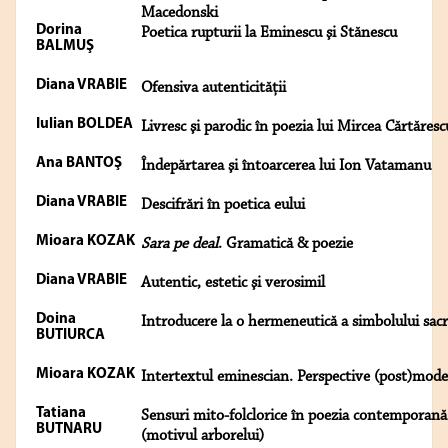
Macedonski
Dorina
Poetica rupturii la Eminescu şi Stănescu
BALMUŞ
Diana VRABIE
Ofensiva autenticităţii
Iulian BOLDEA
Livresc şi parodic în poezia lui Mircea Cărtăresc
Ana BANTOŞ
Îndepărtarea şi întoarcerea lui Ion Vatamanu
Diana VRABIE
Descifrări în poetica eului
Mioara KOZAK
Sara pe deal
. Gramatică & poezie
Diana VRABIE
Autentic, estetic şi verosimil
Doina
Introducere la o hermeneutică a simbolului sac
BUTIURCA
Mioara KOZAK
Intertextul eminescian. Perspective (post)mod
Tatiana
Sensuri mito-folclorice în poezia contemporană
BUTNARU
(motivul arborelui)