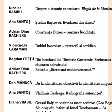
Nicolae
Despre o stranie exorcizare:
Elegia de la Marie
RÂMBU
Ana BANTOŞ
Ştefan Baştovoi. Evadarea din clişeu*
Adrian Dinu
Constanţa Buzea – cenzura lucidităţii
RACHIERU
Viorica-Ela
Dublul bacovian – retractil şi cotidian
CARAMAN
Bogdan CREŢU
Din bestiarul lui Dimitrie Cantemir: Brehnacea 
căutarea adevărului
Adrian Dinu
Există o „literatură moldovenească”?
RACHIERU
Dan MĂNUCĂ
De la identitatea obiectivă la identitatea impus
Ana BANTOŞ
Vladimir Beşleagă. Radiografia suferinţei*
Diana VRABIE
Oraşul Bălţi în viziunea unor scriitori (Geo Bog
Un oraş din infern
şi Ionel Teodoreanu –
La