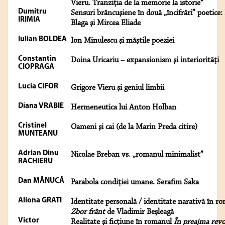
Vieru. Tranziţia de la memorie la istorie*
Dumitru
Sensuri brâncuşiene în două „încifrări” poetice:
IRIMIA
Blaga şi Mircea Eliade
Iulian BOLDEA
Ion Minulescu şi măştile poeziei
Constantin
Doina Uricariu – expansionism şi interiorităţi
CIOPRAGA
Lucia CIFOR
Grigore Vieru şi geniul limbii
Diana VRABIE
Hermeneutica lui Anton Holban
Cristinel
Oameni şi cai (de la Marin Preda citire)
MUNTEANU
Adrian Dinu
Nicolae Breban vs. „romanul minimalist”
RACHIERU
Dan MĂNUCĂ
Parabola condiţiei umane. Serafim Saka
Aliona GRATI
Identitate personală / identitate narativă în r
Zbor frânt
de Vladimir Beşleagă
Victor
Realitate şi ficţiune în romanul
În preajma revo