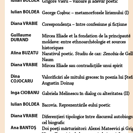
Iulian BOLDEA
Grigore Vieru – valoare şi adevăr poetic
Iulian BOLDEA
George Coşbuc – metamorfozele lirismului (I)
Diana VRABIE
Corespondenţa – între confesiune şi ficţiune
Guillaume
Mircea Eliade et la fondation de la principauté
DURAND
moldave: entre ethnoarchéologie et sources
historiques
Alina BUZATU
Narativul poetic. Studiu de caz:
Zenobia
de Gell
Naum
Diana VRABIE
Mircea Eliade sau contradicţiile unui spirit
Dina
Valorificări ale mitului grecesc în poezia lui Şte
COJOCARU
Augustin Doinaş
Inga CIOBANU
Gabriela Melinescu în dialog cu alteritatea (II)
Iulian BOLDEA
Bacovia. Reprezentările eului poetic
Diana VRABIE
Diferenţieri tipologice între discursul autobiogra
cel biografic
Ana BANTOŞ
Doi poeţi mărturisitori: Alexei Mateevici şi Gri