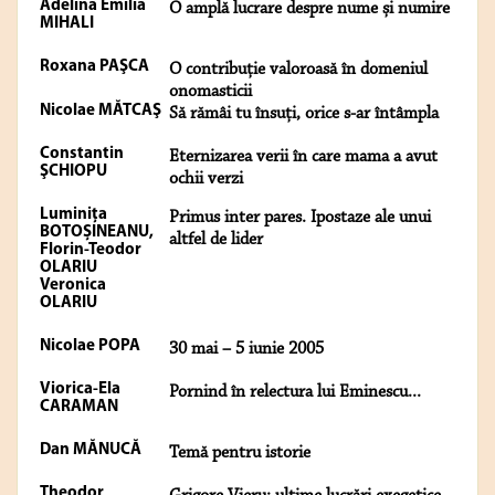
Adelina Emilia
O amplă lucrare despre nume și numire
MIHALI
Roxana PAŞCA
O contribuție valoroasă în domeniul
onomasticii
Nicolae MĂTCAŞ
Să rămâi tu însuți, orice s-ar întâmpla
Constantin
Eternizarea verii în care mama a avut
ŞCHIOPU
ochii verzi
Luminița
Primus inter pares. Ipostaze ale unui
BOTOȘINEANU,
altfel de lider
Florin-Teodor
OLARIU
Veronica
OLARIU
Nicolae POPA
30 mai – 5 iunie 2005
Viorica-Ela
Pornind în relectura lui Eminescu...
CARAMAN
Dan MĂNUCĂ
Temă pentru istorie
Theodor