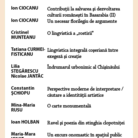
Ion CIOCANU
Contribuţii la salvarea şi dezvoltarea
culturii româneşti în Basarabia (II)
Ion CIOCANU
Un necesar florilegiu de argumente
Cristinel
O lingvistică a „rostirii”
MUNTEANU
Tatiana CURMEI-
Lingvistica integrală coşeriană între
FISTICANU
exegeză şi creaţie
Lilia
Îndrumarul urbonimic al Chişinăului
STEGĂRESCU
Nicolae JANTÂC
Constantin
Perspective moderne de interpretare /
ŞCHIOPU
căutare a identității artistice
Mina-Maria
O carte monumentală
RUSU
Ioan HOLBAN
Ravel şi poezia din stinghia clopotniţei
Maria-Mara
Un excurs onomastic în spațiul public