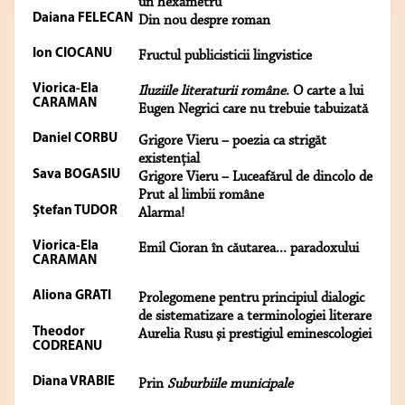
un hexametru
Daiana FELECAN
Din nou despre roman
Ion CIOCANU
Fructul publicisticii lingvistice
Viorica-Ela
Iluziile literaturii române
. O carte a lui
CARAMAN
Eugen Negrici care nu trebuie tabuizată
Daniel CORBU
Grigore Vieru – poezia ca strigăt
existenţial
Sava BOGASIU
Grigore Vieru – Luceafărul de dincolo de
Prut al limbii române
Ştefan TUDOR
Alarma!
Viorica-Ela
Emil Cioran în căutarea... paradoxului
CARAMAN
Aliona GRATI
Prolegomene pentru principiul dialogic
de sistematizare a terminologiei literare
Theodor
Aurelia Rusu şi prestigiul eminescologiei
CODREANU
Diana VRABIE
Prin
Suburbiile municipale