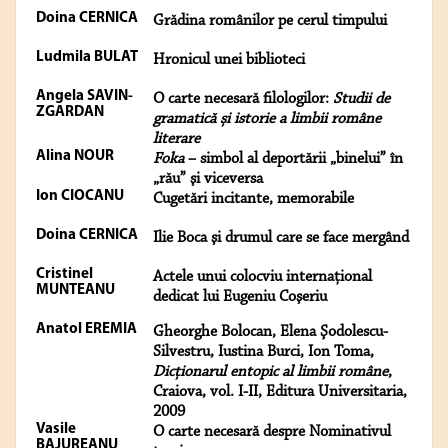
Doina CERNICA
Grădina românilor pe cerul timpului
Ludmila BULAT
Hronicul unei biblioteci
Angela SAVIN-
O carte necesară filologilor:
Studii de
ZGARDAN
gramatică și istorie a limbii române
literare
Alina NOUR
Foka
– simbol al deportării „binelui” în
„rău” şi viceversa
Ion CIOCANU
Cugetări incitante, memorabile
Doina CERNICA
Ilie Boca şi drumul care se face mergând
Cristinel
Actele unui colocviu internaţional
MUNTEANU
dedicat lui Eugeniu Coşeriu
Anatol EREMIA
Gheorghe Bolocan, Elena Şodolescu-
Silvestru, Iustina Burci, Ion Toma,
Dicţionarul entopic al limbii române
,
Craiova, vol. I-II, Editura Universitaria,
2009
Vasile
O carte necesară despre Nominativul
BAJUREANU