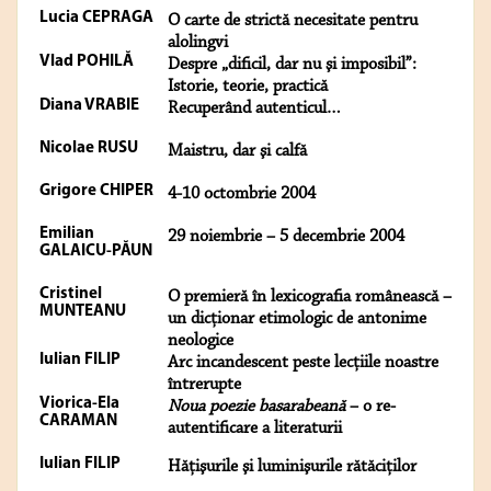
Lucia CEPRAGA
O carte de strictă necesitate pentru
alolingvi
Vlad POHILĂ
Despre „dificil, dar nu şi imposibil”:
Istorie, teorie, practică
Diana VRABIE
Recuperând autenticul…
Nicolae RUSU
Maistru, dar şi calfă
Grigore CHIPER
4-10 octombrie 2004
Emilian
29 noiembrie – 5 decembrie 2004
GALAICU-PĂUN
Cristinel
O premieră în lexicografia românească –
MUNTEANU
un dicţionar etimologic de antonime
neologice
Iulian FILIP
Arc incandescent peste lecţiile noastre
întrerupte
Viorica-Ela
Noua poezie basarabeană
– o re-
CARAMAN
autentificare a literaturii
Iulian FILIP
Hăţişurile şi luminişurile rătăciţilor