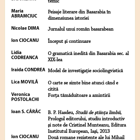
temic
Maria
Peisaje literare din Basarabia în
ABRAMCIUC
dimensiunea istoriei
Nicolae DIMA
Jurnalul unui român basarabean
Ion CIOCANU
Început şi continuare
Lidia
O gramatică inedită din Basarabia sec. al
CODREANCA
XIX-lea
Iraida CONDREA
Model de investigaţie sociolingvistică
Lica MOVILĂ
O carte se simte bine atunci când e
citită
Veronica
Forţa tămăduitoare a amintirii
POSTOLACHI
Ioan S. CÂRÂC
B. P. Hasdeu,
Studii de ştiinţa limbii
,
Prologul editorului, studiu introductiv
şi note de Cristinel Munteanu, Editura
Institutul European, Iaşi, 2013
Ion CIOCANU
Două romane rezistente ale lui Mihail