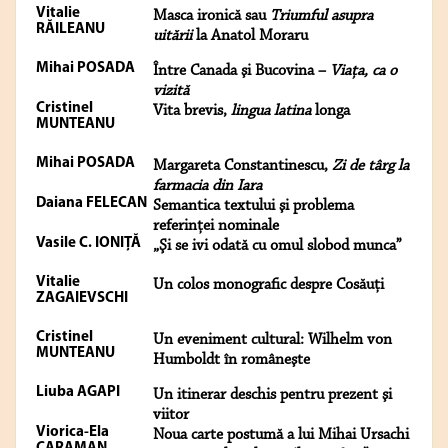
Vitalie
Masca ironică sau
Triumful asupra
RĂILEANU
uitării
la Anatol Moraru
Mihai POSADA
Între Canada şi Bucovina –
Viaţa, ca o
vizită
Cristinel
Vita brevis,
lingua latina
longa
MUNTEANU
Mihai POSADA
Margareta Constantinescu,
Zi de târg la
farmacia din Iara
Daiana FELECAN
Semantica textului şi problema
referinţei nominale
Vasile C. IONIŢĂ
„Şi se ivi odată cu omul slobod munca”
Vitalie
Un colos monografic despre Cosăuţi
ZAGAIEVSCHI
Cristinel
Un eveniment cultural: Wilhelm von
MUNTEANU
Humboldt în româneşte
Liuba AGAPI
Un itinerar deschis pentru prezent şi
viitor
Viorica-Ela
Noua carte postumă a lui Mihai Ursachi