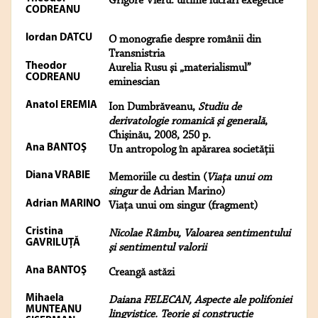
Grigore Vieru: ultime lucrări exegetice
CODREANU
Iordan DATCU
O monografie despre românii din
Transnistria
Theodor
Aurelia Rusu şi „materialismul”
CODREANU
eminescian
Anatol EREMIA
Ion Dumbrăveanu,
Studiu de
derivatologie romanică şi generală
,
Chişinău, 2008, 250 p.
Ana BANTOŞ
Un antropolog în apărarea societății
Diana VRABIE
Memoriile cu destin (
Viaţa unui om
singur
de Adrian Marino)
Adrian MARINO
Viaţa unui om singur (fragment)
Cristina
Nicolae Râmbu,
Valoarea sentimentului
GAVRILUŢĂ
şi sentimentul valorii
Ana BANTOŞ
Creangă astăzi
Mihaela
Daiana FELECAN, Aspecte ale polifoniei
MUNTEANU
lingvistice. Teorie şi construcţie