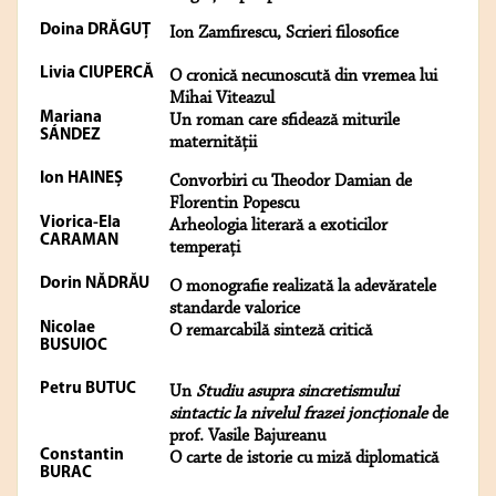
Doina DRĂGUŢ
Ion Zamfirescu, Scrieri filosofice
Livia CIUPERCĂ
O cronică necunoscută din vremea lui
Mihai Viteazul
Mariana
Un roman care sfidează miturile
SÁNDEZ
maternității
Ion HAINEȘ
Convorbiri cu Theodor Damian de
Florentin Popescu
Viorica-Ela
Arheologia literară a exoticilor
CARAMAN
temperați
Dorin NĂDRĂU
O monografie realizată la adevăratele
standarde valorice
Nicolae
O remarcabilă sinteză critică
BUSUIOC
Petru BUTUC
Un
Studiu asupra sincretismului
sintactic la nivelul frazei joncţionale
de
prof. Vasile Bajureanu
Constantin
O carte de istorie cu miză diplomatică
BURAC