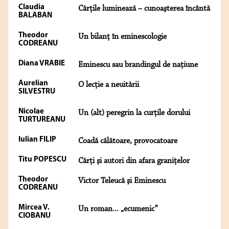
Claudia
Cărţile luminează – cunoaşterea încântă
BALABAN
Theodor
Un bilanţ în eminescologie
CODREANU
Diana VRABIE
Eminescu sau brandingul de naţiune
Aurelian
O lecţie a neuitării
SILVESTRU
Nicolae
Un (alt) peregrin la curţile dorului
TURTUREANU
Iulian FILIP
Coadă călătoare, provocatoare
Titu POPESCU
Cărţi şi autori din afara graniţelor
Theodor
Victor Teleucă şi Eminescu
CODREANU
Mircea V.
Un roman... „ecumenic”
CIOBANU