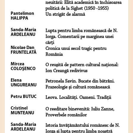
neuitării: Elită academică în închisoarea
politică de la Sighet (1950 -1955)
Pantelimon
Un strigăt de alarmă
HALIPPA
Sanda-Maria
Lupta pentru limba romănească de N.
ARDELEANU
Iorga. Comentarii pe marginea unei
cărți
Nicolae Dan
Cronica unui secol tragic pentru
FRUNTELATĂ
România
Mircea
O reuşită de pattern cultural naţional:
COLOŞENCO
Ion Creangă redivivus
Elena
Petronela Savin. Bucate din bătrâni.
UNGUREANU
Frazeologie și cultură românească
Petru BUTUC
Leova. Localități. Oameni. Tradiții
Cristinel
O reeditare binevenită: Iuliu Zanne,
MUNTEANU
Proverbele românilor
Sanda-Maria
Istoria învățământului romănesc de N.
ARDELEANU
Iorga și lupta pentru limba noastră