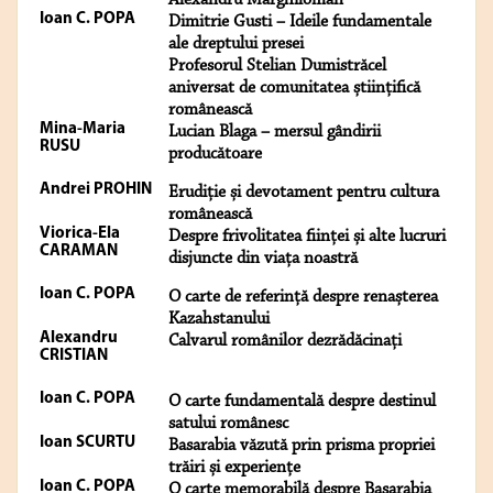
Alexandru Marghiloman
Ioan C. POPA
Dimitrie Gusti – Ideile fundamentale
ale dreptului presei
Profesorul Stelian Dumistrăcel
aniversat de comunitatea științifică
românească
Mina-Maria
Lucian Blaga – mersul gândirii
RUSU
producătoare
Andrei PROHIN
Erudiție și devotament pentru cultura
românească
Viorica-Ela
Despre frivolitatea ființei și alte lucruri
CARAMAN
disjuncte din viața noastră
Ioan C. POPA
O carte de referință despre renașterea
Kazahstanului
Alexandru
Calvarul românilor dezrădăcinaţi
CRISTIAN
Ioan C. POPA
O carte fundamentală despre destinul
satului românesc
Ioan SCURTU
Basarabia văzută prin prisma propriei
trăiri și experiențe
Ioan C. POPA
O carte memorabilă despre Basarabia