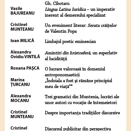
Gh. Cibotaru
Vasile
Lingua Latina Iuridica
– un imperativ
BAJUREANU
inerent al demersului specializat
Cristinel
Un eveniment literar:
Serata crăiţelor
MUNTEANU
de Valentin Popa
Ioan MILICĂ
Limbajul poetic eminescian
Alexandru
Amintiri din hristosferă
, un superlativ
Ovidiu VINTILĂ
al lucidităţii
Roxana PAŞCA
O lucrare valoroasă în domeniul
antroponomasticii
Marina
„Îndoiala a fost şi rămâne principiul
ŢURCANU
meu de viaţă”*
Alexandra
Trei gramatici din Muntenia, lucrări ale
MOCANU
unor autori cu vocație de întemeietori
Cristinel
Despre importanţa tradiţiilor discursive
MUNTEANU
Cristinel
Discursul publicitar din perspectiva