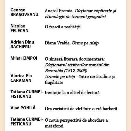
George
Anatol Eremia.
Dicţionar explicativ şi
BRAŞOVEANU
etimologic de termeni geografici
Nicolae
O frescă a realităţii
FELECAN
Adrian Dinu
Diana Vrabie,
Urme pe nisip
RACHIERU
Mihai CIMPOI
O sinteză literară documentară:
Dicţionarul scriitorilor români din
Basarabia (1812-2006)
Viorica-Ela
Urmele pe nisip
– între certitudine şi
CARAMAN
fragilitate
Tatiana CURMEI-
Invitaţie la o altfel de lectură
FISTICANU
Vlad POHILĂ
Ora eseisticii de vîrf într-o eră barbară
Tatiana CURMEI-
O nouă perspectivă de abordare a
FISTICANU
metaforei