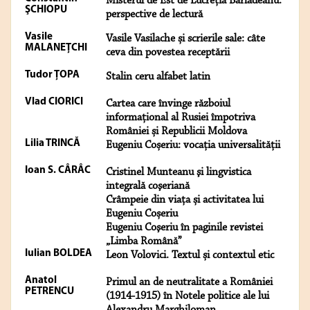
Misterul de Est de Lucreția Bârlădeanu:
ŞCHIOPU
perspective de lectură
Vasile
Vasile Vasilache și scrierile sale: câte
MALANEŢCHI
ceva din povestea receptării
Tudor ȚOPA
Stalin ceru alfabet latin
Vlad CIORICI
Cartea care învinge războiul
informațional al Rusiei împotriva
României și Republicii Moldova
Lilia TRINCĂ
Eugeniu Coșeriu: vocația universalității
Ioan S. CÂRÂC
Cristinel Munteanu şi lingvistica
integrală coşeriană
Crâmpeie din viața și activitatea lui
Eugeniu Coșeriu
Eugeniu Coşeriu în paginile revistei
„Limba Română”
Iulian BOLDEA
Leon Volovici. Textul și contextul etic
Anatol
Primul an de neutralitate a României
PETRENCU
(1914-1915) în Notele politice ale lui