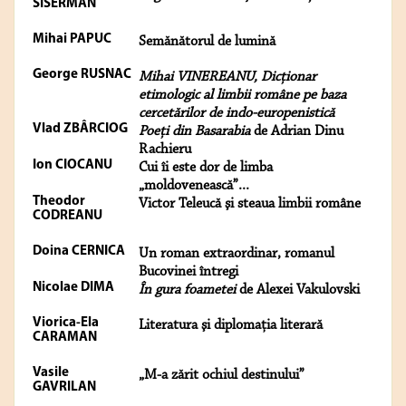
SISERMAN
Mihai PAPUC
Semănătorul de lumină
George RUSNAC
Mihai VINEREANU, Dicţionar
etimologic al limbii române pe baza
cercetărilor de indo-europenistică
Vlad ZBÂRCIOG
Poeţi din Basarabia
de Adrian Dinu
Rachieru
Ion CIOCANU
Cui îi este dor de limba
„moldovenească”...
Theodor
Victor Teleucă şi steaua limbii române
CODREANU
Doina CERNICA
Un roman extraordinar, romanul
Bucovinei întregi
Nicolae DIMA
În gura foametei
de Alexei Vakulovski
Viorica-Ela
Literatura şi diplomaţia literară
CARAMAN
Vasile
„M-a zărit ochiul destinului”
GAVRILAN