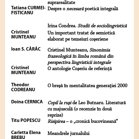
suprarealitate
Tatiana CURMEI-
Despre o
necesară
poetică integrală
FISTICANU
Irina Condrea.
Studii de sociolingvistică
Cristinel
Un important tratat de semiotică
MUNTEANU
elaborat pe temeiuri coşeriene
Ioan S. CÂRÂC
Cristinel Munteanu,
Sinonimia
frazeologică în limba română din
perspectiva lingvisticii integrale
Cristinel
O antologie Coşeriu de referinţă
MUNTEANU
Theodor
O breşă în mentalitatea generaţiei 2000
CODREANU
Doina CERNICA
Copil la ruşi
de Leo Butnaru. Literatură
cu majusculă (o recenzie în două
reprize)
Titu POPESCU
Risipirea
– o „cronică bucovineană”
Carletta Elena
Meandrele jurnalului
BREBU