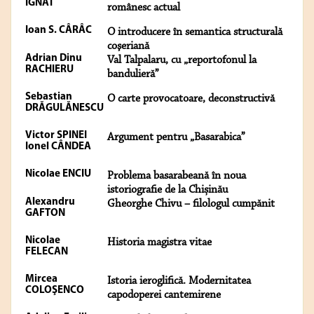
IGNAT
românesc actual
Ioan S. CÂRÂC
O introducere în semantica structurală
coşeriană
Adrian Dinu
Val Talpalaru, cu „reportofonul la
RACHIERU
bandulieră”
Sebastian
O carte provocatoare, deconstructivă
DRĂGULĂNESCU
Victor SPINEI
Argument pentru „Basarabica”
Ionel CÂNDEA
Nicolae ENCIU
Problema basarabeană în noua
istoriografie de la Chișinău
Alexandru
Gheorghe Chivu – filologul cumpănit
GAFTON
Nicolae
Historia magistra vitae
FELECAN
Mircea
Istoria ieroglifică. Modernitatea
COLOŞENCO
capodoperei cantemirene