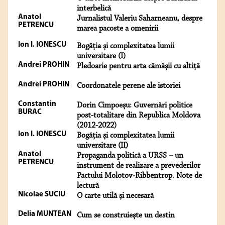
interbelică
Anatol
Jurnalistul Valeriu Saharneanu, despre
PETRENCU
marea pacoste a omenirii
Ion I. IONESCU
Bogăția și complexitatea lumii
universitare (I)
Andrei PROHIN
Pledoarie pentru arta cămășii cu altiță
Andrei PROHIN
Coordonatele perene ale istoriei
Constantin
Dorin Cimpoeșu: Guvernări politice
BURAC
post-totalitare din Republica Moldova
(2012-2022)
Ion I. IONESCU
Bogăția și complexitatea lumii
universitare (II)
Anatol
Propaganda politică a URSS – un
PETRENCU
instrument de realizare a prevederilor
Pactului Molotov-Ribbentrop. Note de
lectură
Nicolae SUCIU
O carte utilă și necesară
Delia MUNTEAN
Cum se construiește un destin