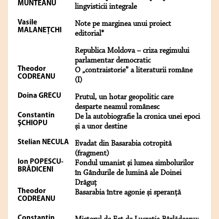
MUNTEANU
lingvisticii integrale
Vasile
Note pe marginea unui proiect
MALANEŢCHI
editorial*
Republica Moldova – criza regimului
parlamentar democratic
Theodor
O „contraistorie” a literaturii române
CODREANU
(I)
Doina GRECU
Prutul, un hotar geopolitic care
desparte neamul românesc
Constantin
De la autobiografie la cronica unei epoci
ŞCHIOPU
și a unor destine
Stelian NECULA
Evadat din Basarabia cotropită
(fragment)
Ion POPESCU-
Fondul umanist şi lumea simbolurilor
BRĂDICENI
în Gândurile de lumină ale Doinei
Drăguţ
Theodor
Basarabia între agonie și speranță
CODREANU
Constantin