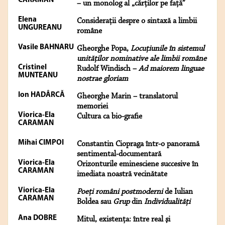
CARAMAN
– un monolog al „cărţilor pe faţă”
Elena
Consideraţii despre o sintaxă a limbii
UNGUREANU
române
Vasile BAHNARU
Gheorghe Popa,
Locuţiunile în sistemul
unităţilor nominative ale limbii române
Cristinel
Rudolf Windisch –
Ad maiorem linguae
MUNTEANU
nostrae gloriam
Ion HADÂRCĂ
Gheorghe Marin – translatorul
memoriei
Viorica-Ela
Cultura ca bio-grafie
CARAMAN
Mihai CIMPOI
Constantin Ciopraga într-o panoramă
sentimental-documentară
Viorica-Ela
Orizonturile eminesciene succesive în
CARAMAN
imediata noastră vecinătate
Viorica-Ela
Poeţi români postmoderni
de Iulian
CARAMAN
Boldea sau
Grup
din
Individualităţi
Ana DOBRE
Mitul, existenţa: între real şi