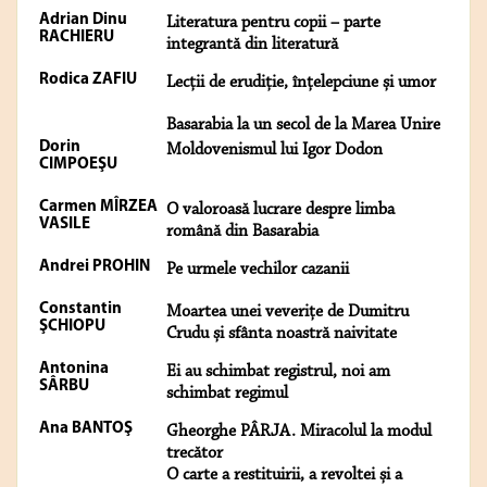
Adrian Dinu
Literatura pentru copii – parte
RACHIERU
integrantă din literatură
Rodica ZAFIU
Lecții de erudiție, înțelepciune și umor
Basarabia la un secol de la Marea Unire
Dorin
Moldovenismul lui Igor Dodon
CIMPOEŞU
Carmen MÎRZEA
O valoroasă lucrare despre limba
VASILE
română din Basarabia
Andrei PROHIN
Pe urmele vechilor cazanii
Constantin
Moartea unei veverițe de Dumitru
ŞCHIOPU
Crudu și sfânta noastră naivitate
Antonina
Ei au schimbat registrul, noi am
SÂRBU
schimbat regimul
Ana BANTOŞ
Gheorghe PÂRJA. Miracolul la modul
trecător
O carte a restituirii, a revoltei și a