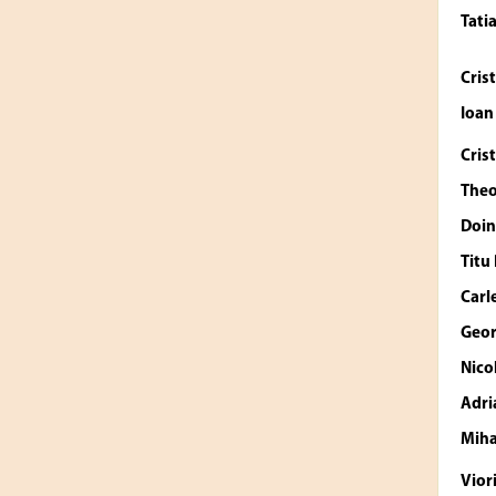
Tati
Cris
Ioan
Cris
The
Doin
Titu
Carl
Geo
Nico
Adri
Miha
Vior