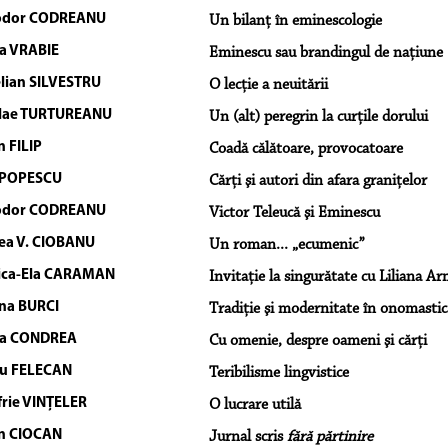
odor CODREANU
Un bilanţ în eminescologie
a VRABIE
Eminescu sau brandingul de naţiune
lian SILVESTRU
O lecţie a neuitării
lae TURTUREANU
Un (alt) peregrin la curţile dorului
n FILIP
Coadă călătoare, provocatoare
 POPESCU
Cărţi şi autori din afara graniţelor
odor CODREANU
Victor Teleucă şi Eminescu
ea V. CIOBANU
Un roman... „ecumenic”
ica-Ela CARAMAN
Invitaţie la singurătate cu Liliana A
ina BURCI
Tradiţie şi modernitate în onomasti
da CONDREA
Cu omenie, despre oameni şi cărţi
iu FELECAN
Teribilisme lingvistice
rie VINŢELER
O lucrare utilă
an CIOCAN
Jurnal scris
fără părtinire