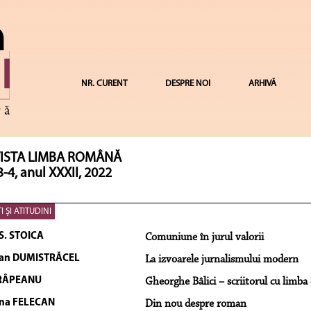
NR. CURENT
DESPRE NOI
ARHIVĂ
ISTA LIMBA ROMÂNĂ
3-4, anul XXXII, 2022
I ŞI ATITUDINI
S. STOICA
Comuniune în jurul valorii
ian DUMISTRĂCEL
La izvoarele jurnalismului modern
 RÂPEANU
Gheorghe Bâlici – scriitorul cu limb
na FELECAN
Din nou despre roman