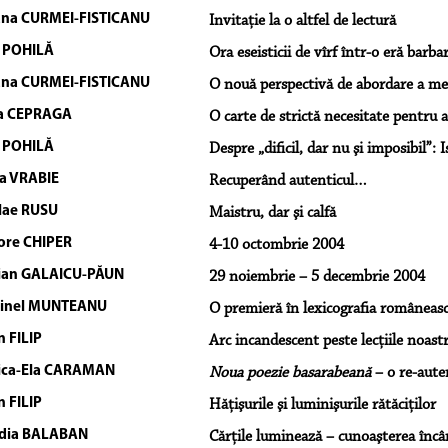
ana CURMEI-FISTICANU
Invitaţie la o altfel de lectură
 POHILĂ
Ora eseisticii de vîrf într-o eră barba
ana CURMEI-FISTICANU
O nouă perspectivă de abordare a me
a CEPRAGA
O carte de strictă necesitate pentru a
 POHILĂ
Despre „dificil, dar nu şi imposibil”: I
a VRABIE
Recuperând autenticul…
lae RUSU
Maistru, dar şi calfă
ore CHIPER
4-10 octombrie 2004
ian GALAICU-PĂUN
29 noiembrie – 5 decembrie 2004
tinel MUNTEANU
O premieră în lexicografia româneasc
n FILIP
Arc incandescent peste lecţiile noast
ica-Ela CARAMAN
Noua poezie basarabeană
– o re-auten
n FILIP
Hăţişurile şi luminişurile rătăciţilor
dia BALABAN
Cărţile luminează – cunoaşterea încâ