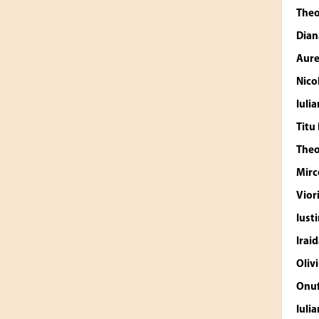
The
Dian
Aure
Nico
Iulia
Titu
The
Mirc
Vior
Iust
Irai
Oliv
Onuf
Iuli