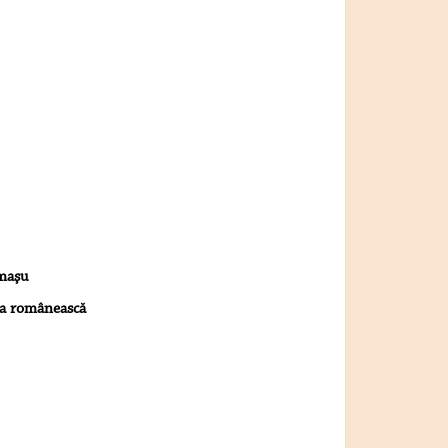
rmaşu
ca românească