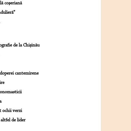
lă coşeriană
ndulieră”
grafie de la Chișinău
podoperei cantemirene
ire
 onomasticii
a
 ochii verzi
altfel de lider