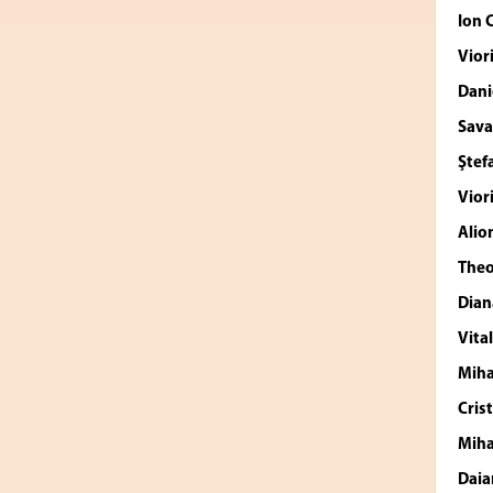
Ion 
Vior
Dani
Sava
Ştef
Vior
Alio
The
Dian
Vita
Mih
Cris
Mih
Daia