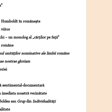
a”
n Humboldt în româneşte
 viitor
hi – un monolog al „cărţilor pe faţă”
ii române
mul unităţilor nominative ale limbii române
ae nostrae gloriam
riei
mă sentimental-documentară
n imediata noastră vecinătate
Boldea sau
Grup
din
Individualităţi
alitate