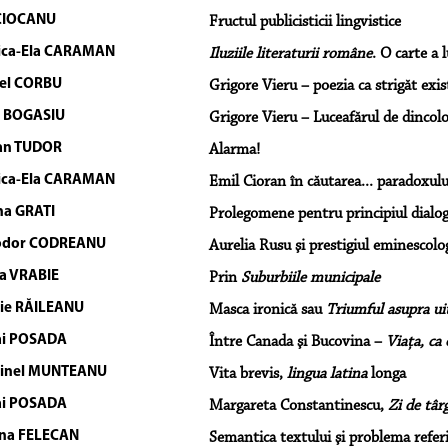
CIOCANU
Fructul publicisticii lingvistice
ica-Ela CARAMAN
Iluziile literaturii române
. O carte a 
el CORBU
Grigore Vieru – poezia ca strigăt exis
 BOGASIU
Grigore Vieru – Luceafărul de dincol
an TUDOR
Alarma!
ica-Ela CARAMAN
Emil Cioran în căutarea... paradoxulu
na GRATI
Prolegomene pentru principiul dialogi
odor CODREANU
Aurelia Rusu şi prestigiul eminescolog
a VRABIE
Prin
Suburbiile municipale
lie RĂILEANU
Masca ironică sau
Triumful asupra uit
ai POSADA
Între Canada şi Bucovina –
Viaţa, ca 
tinel MUNTEANU
Vita brevis,
lingua latina
longa
ai POSADA
Margareta Constantinescu,
Zi de târ
na FELECAN
Semantica textului şi problema refer