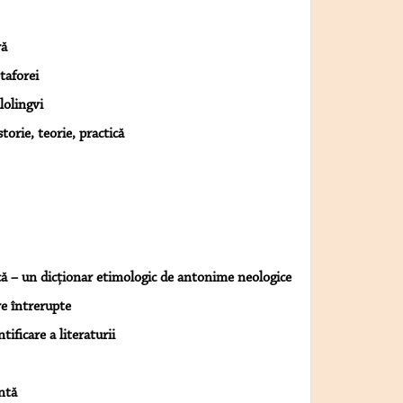
ră
taforei
lolingvi
storie, teorie, practică
ă – un dicţionar etimologic de antonime neologice
re întrerupte
tificare a literaturii
ntă