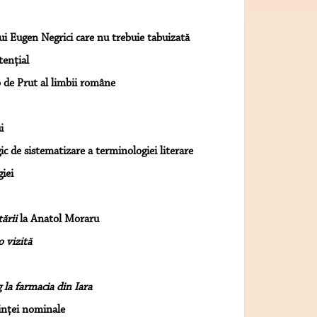
lui Eugen Negrici care nu trebuie tabuizată
tenţial
o de Prut al limbii române
i
c de sistematizare a terminologiei literare
iei
ării
la Anatol Moraru
o vizită
g la farmacia din Iara
inţei nominale