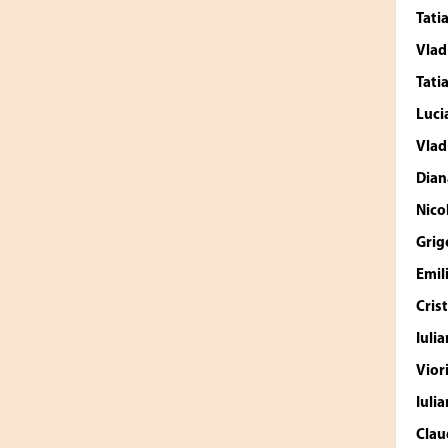
Tati
Vlad
Tati
Luci
Vlad
Dian
Nico
Grig
Emil
Cris
Iulia
Vior
Iulia
Clau