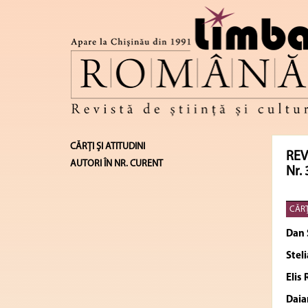
CĂRŢI ŞI ATITUDINI
REV
AUTORI ÎN NR. CURENT
Nr. 
CĂRŢ
Dan 
Stel
Elis
Daia