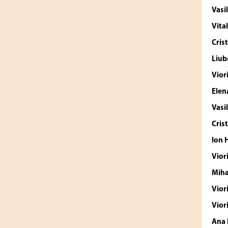
Vasi
Vita
Cris
Liub
Vior
Ele
Vasi
Cris
Ion
Vior
Miha
Vior
Vior
Ana