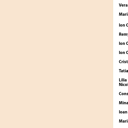
Ver
Mari
Ion 
Rem
Ion 
Ion 
Cris
Tati
Lili
Nico
Cons
Mina
Ioa
Mari