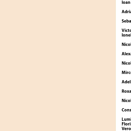
Ioan
Adri
Seb
Vict
Ione
Nico
Ale
Nico
Mir
Adel
Rox
Nico
Cons
Lumi
Flor
Vero