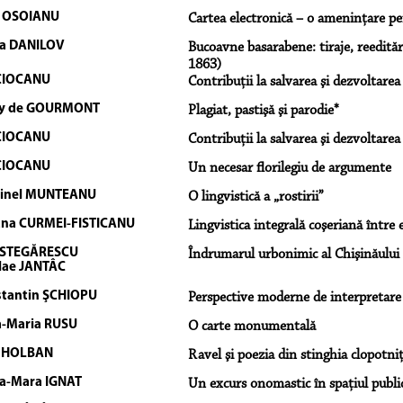
a OSOIANU
Cartea electronică – o ameninţare pe
a DANILOV
Bucoavne basarabene: tiraje, reedită
1863)
CIOCANU
Contribuţii la salvarea şi dezvoltarea
y de GOURMONT
Plagiat, pastişă şi parodie*
CIOCANU
Contribuţii la salvarea şi dezvoltarea
CIOCANU
Un necesar florilegiu de argumente
tinel MUNTEANU
O lingvistică a „rostirii”
ana CURMEI-FISTICANU
Lingvistica integrală coşeriană între 
a STEGĂRESCU
Îndrumarul urbonimic al Chişinăului
lae JANTÂC
tantin ŞCHIOPU
Perspective moderne de interpretare / 
-Maria RUSU
O carte monumentală
n HOLBAN
Ravel şi poezia din stinghia clopotniţ
a-Mara IGNAT
Un excurs onomastic în spațiul publi