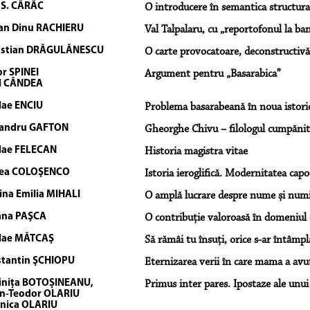
 S. CÂRÂC
O introducere în semantica structura
an Dinu RACHIERU
Val Talpalaru, cu „reportofonul la ba
astian DRĂGULĂNESCU
O carte provocatoare, deconstructivă
or SPINEI
Argument pentru „Basarabica”
l CÂNDEA
lae ENCIU
Problema basarabeană în noua istorio
xandru GAFTON
Gheorghe Chivu – filologul cumpănit
lae FELECAN
Historia magistra vitae
cea COLOŞENCO
Istoria ieroglifică. Modernitatea ca
ina Emilia MIHALI
O amplă lucrare despre nume și num
ana PAŞCA
O contribuție valoroasă în domeniul
lae MĂTCAŞ
Să rămâi tu însuți, orice s-ar întâmpl
tantin ŞCHIOPU
Eternizarea verii în care mama a avut
nița BOTOȘINEANU,
Primus inter pares. Ipostaze ale unui 
in-Teodor OLARIU
nica OLARIU