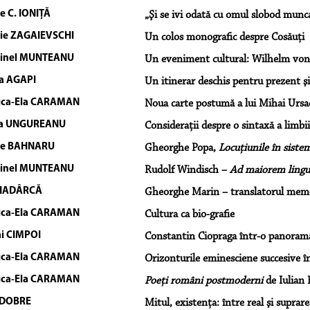
le C. IONIŢĂ
„Şi se ivi odată cu omul slobod munc
lie ZAGAIEVSCHI
Un colos monografic despre Cosăuţi
tinel MUNTEANU
Un eveniment cultural: Wilhelm vo
a AGAPI
Un itinerar deschis pentru prezent şi
ica-Ela CARAMAN
Noua carte postumă a lui Mihai Ursac
na UNGUREANU
Consideraţii despre o sintaxă a limb
le BAHNARU
Gheorghe Popa,
Locuţiunile în siste
tinel MUNTEANU
Rudolf Windisch –
Ad maiorem lingu
 HADÂRCĂ
Gheorghe Marin – translatorul memo
ica-Ela CARAMAN
Cultura ca bio-grafie
i CIMPOI
Constantin Ciopraga într-o panora
ica-Ela CARAMAN
Orizonturile eminesciene succesive î
ica-Ela CARAMAN
Poeţi români postmoderni
de Iulian 
 DOBRE
Mitul, existenţa: între real şi suprare