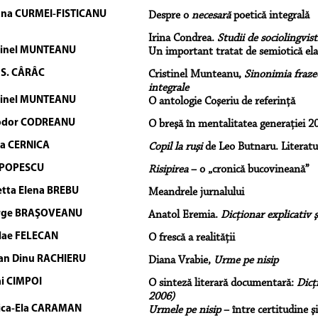
ana CURMEI-FISTICANU
Despre o
necesară
poetică integrală
Irina Condrea.
Studii de sociolingvist
tinel MUNTEANU
Un important tratat de semiotică ela
 S. CÂRÂC
Cristinel Munteanu,
Sinonimia frazeo
integrale
tinel MUNTEANU
O antologie Coşeriu de referinţă
odor CODREANU
O breşă în mentalitatea generaţiei 2
a CERNICA
Copil la ruşi
de Leo Butnaru. Literatur
 POPESCU
Risipirea
– o „cronică bucovineană”
etta Elena BREBU
Meandrele jurnalului
rge BRAŞOVEANU
Anatol Eremia.
Dicţionar explicativ 
lae FELECAN
O frescă a realităţii
an Dinu RACHIERU
Diana Vrabie,
Urme pe nisip
i CIMPOI
O sinteză literară documentară:
Dicţ
2006)
ica-Ela CARAMAN
Urmele pe nisip
– între certitudine şi